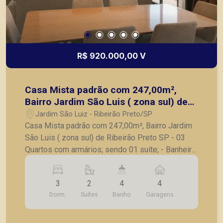
R$ 920.000,00 V
Casa Mista padrão com 247,00m²,
Bairro Jardim São Luis ( zona sul) de
Ribeirão Preto SP
Jardim São Luiz - Ribeirão Preto/SP
Casa Mista padrão com 247,00m², Bairro Jardim
São Luis ( zona sul) de Ribeirão Preto SP - 03
Quartos com armários; sendo 01 suíte; - Banheiro
social; - Sala ampla; - Cozinha com armários, -
Jardim de inverno, - quintal grande, - Completa
3
2
4
4
em armários; - 04 vagas de garagem. A Piramid
Dorm.
Suítes
Banho
Garagens
tem como objetivo atender seus clientes com
agilidade e segurança, em locação, vendas de
imóveis prontos, usados ou mesmo nos