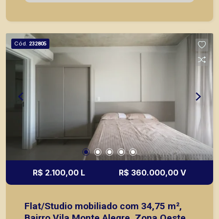
de imóveis prontos, usados ou mesmo nos
principais lançamentos da cidade de Ribeirão
Preto.
Cód.
232805
R$ 2.100,00 L
R$ 360.000,00 V
Flat/Studio mobiliado com 34,75 m²,
Bairro Vila Monte Alegre, Zona Oeste