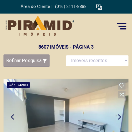
Área do Cliente
|
(016) 2111-8888
8607 IMÓVEIS - PÁGINA 3
Refinar Pesquisa
Cód.
232841