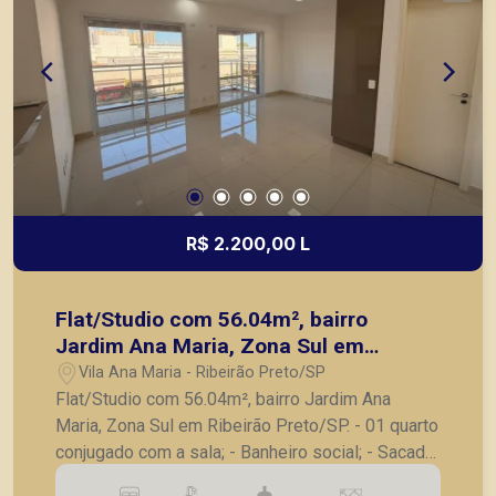
R$ 2.200,00 L
Flat/Studio com 56.04m², bairro
Jardim Ana Maria, Zona Sul em
Ribeirão Preto/SP.
Vila Ana Maria - Ribeirão Preto/SP
Flat/Studio com 56.04m², bairro Jardim Ana
Maria, Zona Sul em Ribeirão Preto/SP. - 01 quarto
conjugado com a sala; - Banheiro social; - Sacada;
- Cozinha planejada com cooktop de indução; -