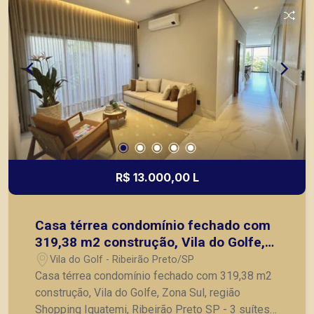
R$ 13.000,00 L
Casa térrea condomínio fechado com
319,38 m2 construção, Vila do Golfe,
Zona Sul, região Shopping Iguatemi,
Vila do Golf - Ribeirão Preto/SP
Ribeirão Preto SP
Casa térrea condomínio fechado com 319,38 m2
construção, Vila do Golfe, Zona Sul, região
Shopping Iguatemi, Ribeirão Preto SP - 3 suítes