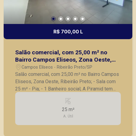
R$ 700,00 L
Salão comercial, com 25,00 m² no
Bairro Campos Eliseos, Zona Oeste,
Ribeirão Preto;
Campos Elíseos - Ribeirão Preto/SP
Salão comercial, com 25,00 m² no Bairro Campos
Eliseos, Zona Oeste, Ribeirão Preto; - Sala com
25 m² - Pia; - 1 Banheiro social; A Piramid tem
como objetivo atender seus clientes com
agilidade e segurança, em locação, vendas de
25 m²
imóveis prontos, usados ou mesmo nos
A. Útil
principais lançamentos da cidade de Ribeirão
Preto.