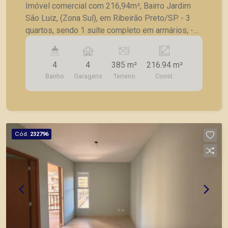
Imóvel comercial com 216,94m², Bairro Jardim
São Luiz, (Zona Sul), em Ribeirão Preto/SP. - 3
quartos, sendo 1 suíte completo em armários; -
Lavabo; - Sala; - Cozinha; - Lavanderia; - Varanda
gourmet com churrasqueira; - Amplo quintal e
4
4
385 m²
216.94 m²
corredor lateral; - 4 vagas de garagem recuadas; -
Banho
Garagens
Terreno
Const.
Excelente localização em avenida de grande
fluxo. Também temos imóveis no Nova Aliança,
City Ribeirão, casas e apartamentos próximos a
mercados, farmácias, escolas, além de pontos
comerciais localizados na Zona Sul.
Cód.
232796