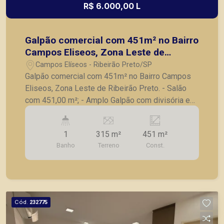
R$ 6.000,00 L
Galpão comercial com 451m² no Bairro
Campos Eliseos, Zona Leste de
Ribeirão Preto.
Campos Elíseos - Ribeirão Preto/SP
Galpão comercial com 451m² no Bairro Campos
Eliseos, Zona Leste de Ribeirão Preto. - Salão
com 451,00 m²; - Amplo Galpão com divisória em
Drywall; - Copa com gabinete; - 2 Vestiários; -
Recepção com balcão; - Porta de enrolar; -
1
315 m²
451 m²
Alarme; - Câmera; - Piso superior; - 7 Salas, 3
Banho
Terreno
Const.
com ar condicionado, 3 com armários e 3 salas
com divisória de Drywall; - Mezanino; - 1
Banheiro; A Piramid tem como objetivo atender
seus clientes com agilidade e segurança, em
locação, vendas de imóveis prontos, usados ou
Cód.
232775
mesmo nos principais lançamentos da cidade de
Ribeirão Preto.