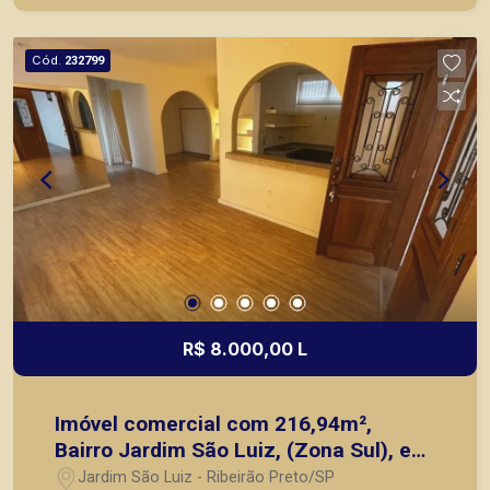
principais lançamentos da cidade de Ribeirão
Preto.
Cód.
232799
R$ 8.000,00 L
Imóvel comercial com 216,94m²,
Bairro Jardim São Luiz, (Zona Sul), em
Ribeirão Preto/SP.
Jardim São Luiz - Ribeirão Preto/SP