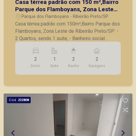
Casa térrea padrão com 150 m²,Bairro
Parque dos Flamboyans, Zona Leste
de Ribeirão Preto/SP:
Parque dos Flamboyans - Ribeirão Preto/SP
Casa térrea padrão com 150m²,Bairro Parque dos
Flamboyans, Zona Leste de Ribeirão Preto/SP: -
2 Quartos, sendo 1 suite; - Banheiro social
completo; - Sala para 2 ambientes; - Cozinha com
armários planejados; - Lavanderia; - Corredor
2
1
2
2
lateral; - 2 Vagas de garagem. A Piramid tem
Dorm.
Suite
Banho
Garagens
como objetivo atender seus clientes com
agilidade e segurança, em locação, vendas de
imóveis prontos, usados ou mesmo nos
principais lançamentos da cidade de Ribeirão
Preto.
Cód.
232808