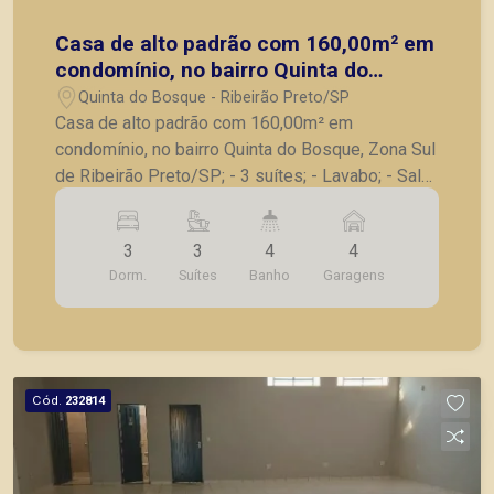
Casa de alto padrão com 160,00m² em
condomínio, no bairro Quinta do
Bosque, Zona Sul de Ribeirão
Quinta do Bosque - Ribeirão Preto/SP
Preto/SP;
Casa de alto padrão com 160,00m² em
condomínio, no bairro Quinta do Bosque, Zona Sul
de Ribeirão Preto/SP; - 3 suítes; - Lavabo; - Sala
para 2 ambientes; - Cozinha; - Área de serviços; -
Banheiro externo; - Piscina de alvenaria; - Área
3
3
4
4
gourmet; - Quintal; - 4 vagas de garagem, sendo 2
Dorm.
Suítes
Banho
Garagens
cobertas. A Piramid tem como objetivo atender
seus clientes com agilidade e segurança, em
locação, vendas de imóveis prontos, usados ou
mesmo nos principais lançamentos da cidade de
Ribeirão Preto.
Cód.
232814