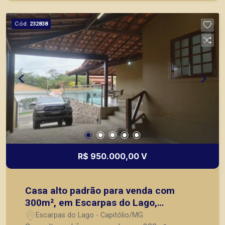
Cód.
232838
R$ 950.000,00 V
Casa alto padrão para venda com
300m², em Escarpas do Lago,
Capitolio/MG.
Escarpas do Lago - Capitólio/MG