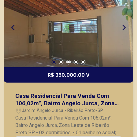
zona Sul de Ribeirão. Iluminação completa,
fachada toda em vidro, fácil acesso e ótima
visibilidade para comércios. Também temos
imóveis no Jardim Olhos d´Água, Nova Aliança,
Jardim Irajá, Bosque das Juritis, casas e
apartamentos próximos a mercados, farmácias,
escolas, além de pontos comerciais localizados
na Zona Sul.
R$ 350.000,00 V
Casa Residencial Para Venda Com
106,02m², Bairro Angelo Jurca, Zona
Leste de Ribeirão Preto SP
Jardim Ângelo Jurca - Ribeirão Preto/SP
Casa Residencial Para Venda Com 106,02m²,
Bairro Angelo Jurca, Zona Leste de Ribeirão
Preto SP - 02 dormitórios; - 01 banheiro social; -