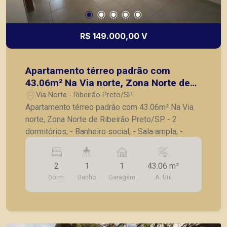
R$ 149.000,00 V
Apartamento térreo padrão com
43.06m² Na Via norte, Zona Norte de
Ribeirão Preto/SP.
Via Norte - Ribeirão Preto/SP
Apartamento térreo padrão com 43.06m² Na Via
norte, Zona Norte de Ribeirão Preto/SP. - 2
dormitórios; - Banheiro social; - Sala ampla; -
Cozinha; - Área de serviço; - 1 vaga de garagem.
Seja para vender, alugar ou adquirir seu imóvel
2
1
1
43.06 m²
entre em contato com a Piramid Imóveis, a sua
Dorm.
Banho
Garagem
A. Útil
imobiliária em Ribeirão Preto.