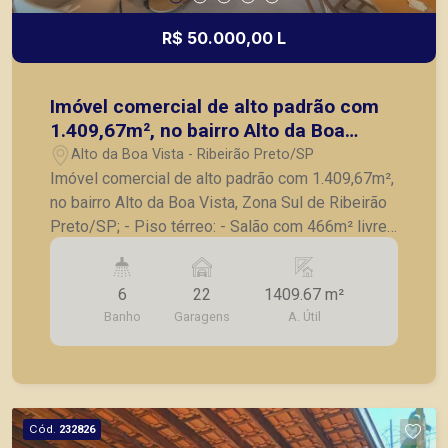
R$ 50.000,00 L
Imóvel comercial de alto padrão com
1.409,67m², no bairro Alto da Boa
Vista, Zona Sul de Ribeirão Preto/SP;
Alto da Boa Vista - Ribeirão Preto/SP
Imóvel comercial de alto padrão com 1.409,67m²,
no bairro Alto da Boa Vista, Zona Sul de Ribeirão
Preto/SP; - Piso térreo: - Salão com 466m² livre
com vitrine; - Elevador; - 4 ares condicionados; -
2 banheiros; - Iluminação; - Piso superior: - Salão
6
22
1409.67 m²
com 466m² livre: - Elevador; - 4 ares
Banho
Garagens
A. Útil
condicionados; - 2 banheiros; - Iluminação; -
Subsolo: - Cozinha; - Sala; - 2 banheiros; -
Elevador; - Iluminação; - 17 vagas de garagem
cobertas e 5 vagas de estacionamento na frente
do imóvel. Imóvel comercial de alto padrão,
Cód.
232826
próximo de avenida de grande movimento na