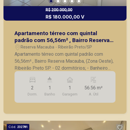
R$ 200.000,00
R$ 180.000,00 V
Apartamento térreo com quintal
padrão com 56,56m² , Bairro Reserva
Macauba, (Zona Oeste), Ribeirão Preto
Reserva Macauba - Ribeirão Preto/SP
SP.
Apartamento térreo com quintal padrão com
56,56m² , Bairro Reserva Macauba, (Zona Oeste),
Ribeirão Preto SP. - 02 dormitórios; - Banheiro
social; - Sala para 02 ambientes; - Cozinha; - Área
de serviço; - 01 vaga de garagem. -Quintal de
2
1
1
56.56 m²
11,04 metros; A Piramid tem como objetivo
Dorm.
Banho
Garagem
A. Útil
atender seus clientes com agilidade e segurança,
em locação, vendas de imóveis prontos, usados
ou mesmo nos principais lançamentos da cidade
de Ribeirão Preto.
Cód.
232781