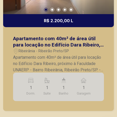
R$ 2.200,00 L
Apartamento com 40m² de área útil
para locação no Edifício Dara Ribeiro,
próximo à Faculdade UNAERP - Bairro
Ribeirânia - Ribeirão Preto/SP
Ribeirânia, Ribeirão Preto/SP.
Apartamento com 40m² de área útil para locação
no Edifício Dara Ribeiro, próximo à Faculdade
UNAERP - Bairro Ribeirânia, Ribeirão Preto/SP. -
40m² de área útil; - 1 suíte com armários; - 1 Sala
2 ambientes; - 1 Cozinha e área de serviço
1
1
1
1
planejadas; - 1 Sacada - 1 vaga de garagem.
Dorm.
Suite
Banho
Garagem
Prédio Novo, recém entregue. A Piramid tem
como objetivo atender seus clientes com
agilidade e segurança, em locação, vendas de
imóveis prontos, usados ou mesmo nos