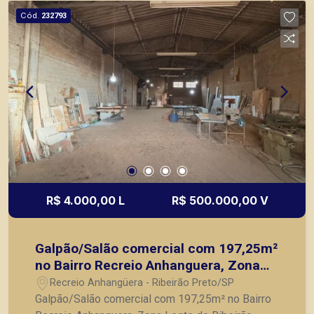
principais lançamentos da cidade de Ribeirão
Cód.
232793
Preto.
R$ 4.000,00 L
R$ 500.000,00 V
Galpão/Salão comercial com 197,25m²
no Bairro Recreio Anhanguera, Zona
Leste de Ribeirão Preto/SP:
Recreio Anhangüera - Ribeirão Preto/SP
Galpão/Salão comercial com 197,25m² no Bairro