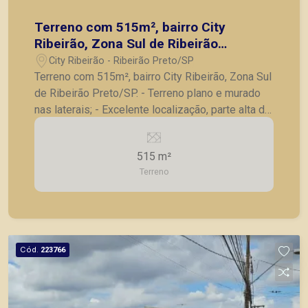
Terreno com 515m², bairro City
Ribeirão, Zona Sul de Ribeirão
Preto/SP.
City Ribeirão - Ribeirão Preto/SP
Terreno com 515m², bairro City Ribeirão, Zona Sul
de Ribeirão Preto/SP. - Terreno plano e murado
nas laterais; - Excelente localização, parte alta da
avenida principal do bairro. A Piramid tem como
objetivo atender seus clientes com agilidade e
515 m²
segurança, em locação, vendas de imóveis
Terreno
prontos, usados ou mesmo nos principais
lançamentos da cidade de Ribeirão Preto.
Cód.
223766