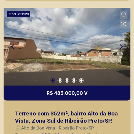
Ótima oportunidade para investidor. A Piramid
tem como objetivo atender seus clientes com
Cód.
231128
agilidade e segurança, em locação, vendas de
imóveis prontos, usados ou mesmo nos
principais lançamentos da cidade de Ribeirão
Preto.
R$ 485.000,00 V
Terreno com 352m², bairro Alto da Boa
Vista, Zona Sul de Ribeirão Preto/SP.
Alto da Boa Vista - Ribeirão Preto/SP