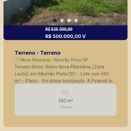
R$ 525.000,00
R$ 500.000,00 V
Terreno - Terreno
Nova Ribeirania - Ribeirão Preto/SP
Terreno Misto, Bairro Nova Ribeirânia, (Zona
Leste), em Ribeirão Preto/SP; - Lote com 360
m²; - Plano; - Em ótima localização. A Piramid tem
como objetivo atender seus clientes com
agilidade e segurança, em locação, vendas de
360 m²
imóveis prontos, usados ou mesmo nos
Terreno
principais lançamentos da cidade de Ribeirão
Preto.