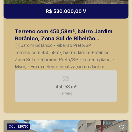
R$ 530.000,00 V
Terreno com 450,58m², bairro Jardim
Botânico, Zona Sul de Ribeirão
Preto/SP.
Jardim Botânico - Ribeirão Preto/SP
Terreno com 450,58m², bairro Jardim Botânico,
Zona Sul de Ribeirão Preto/SP. - Terreno plano; -
Muro; - Em excelente localização no Jardim
Botânico. A Piramid tem como objetivo atender
seus clientes com agilidade e segurança, em
450.58 m²
locação, vendas de imóveis prontos, usados ou
Terreno
mesmo nos principais lançamentos da cidade de
Ribeirão Preto.
Cód.
229760