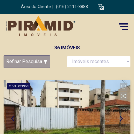
Área do Cliente
|
(016) 2111-8888
36 IMÓVEIS
Refinar Pesquisa
Cód.
231953