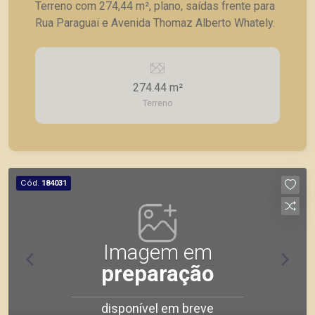
Ribeirão Preto/SP
Terreno com 274,44 m², plano, saídas frente para
Rua Paraguai e Avenida Thomaz Alberto Whately.
274.44 m²
Terreno
Cód.
184031
Imagem em
preparação
disponível em breve