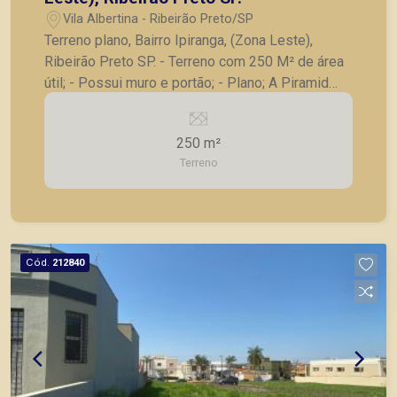
Vila Albertina - Ribeirão Preto/SP
Terreno plano, Bairro Ipiranga, (Zona Leste),
Ribeirão Preto SP. - Terreno com 250 M² de área
útil; - Possui muro e portão; - Plano; A Piramid
tem como objetivo atender seus clientes com
agilidade e segurança, em locação, vendas de
250 m²
imóveis prontos, usados ou mesmo nos
Terreno
principais lançamentos da cidade de Ribeirão
Preto.
Cód.
212840