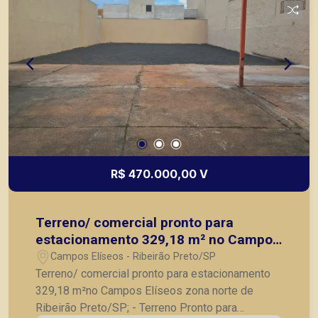
R$ 470.000,00 V
Terreno/ comercial pronto para
estacionamento 329,18 m² no Campos
Elíseos zona norte de Ribeirão
Campos Elíseos - Ribeirão Preto/SP
Preto/SP;
Terreno/ comercial pronto para estacionamento
329,18 m²no Campos Elíseos zona norte de
Ribeirão Preto/SP; - Terreno Pronto para