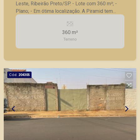
Leste, Ribeirão Preto/SP. - Lote com 360 m²; -
Plano; - Em ótima localização. A Piramid tem
como objetivo atender seus clientes com
agilidade e segurança, em locação, vendas de
360 m²
imóveis prontos, usados ou mesmo nos
Terreno
principais lançamentos da cidade de Ribeirão
Preto.
Cód.
204305