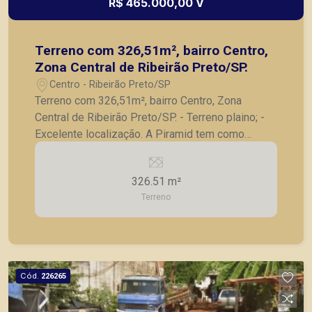
R$ 465.000,00 V
Terreno com 326,51m², bairro Centro,
Zona Central de Ribeirão Preto/SP.
Centro - Ribeirão Preto/SP
Terreno com 326,51m², bairro Centro, Zona
Central de Ribeirão Preto/SP. - Terreno plaino; -
Excelente localização. A Piramid tem como
objetivo atender seus clientes com agilidade e
segurança, em locação, vendas de imóveis
326.51 m²
prontos, usados ou mesmo nos principais
Terreno
lançamentos da cidade de Ribeirão Preto.
Cód.
226265