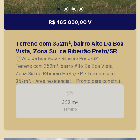
R$ 485.000,00 V
Terreno com 352m², bairro Alto Da Boa
Vista, Zona Sul de Ribeirão Preto/SP.
Alto da Boa Vista - Ribeirão Preto/SP
Terreno com 352m², bairro Alto Da Boa Vista,
Zona Sul de Ribeirão Preto/SP. - Terreno com
352m²; - Área residencial; - Pronto para construir;
- Próximo a Fiusa na Zona Sul de Ribeirão Preto.
A Piramid tem como objetivo atender seus
352 m²
clientes com agilidade e segurança, em locação,
Terreno
vendas de imóveis prontos, usados ou mesmo
nos principais lançamentos da cidade de Ribeirão
Preto.