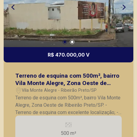
R$ 470.000,00 V
Terreno de esquina com 500m², bairro
Vila Monte Alegre, Zona Oeste de
Ribeirão Preto/SP.
Vila Monte Alegre - Ribeirão Preto/SP
Terreno de esquina com 500m², bairro Vila Monte
Alegre, Zona Oeste de Ribeirão Preto/SP. -
Terreno de esquina com excelente localização; -
Metragem 500m²; - Plano; - Uso misto. Também
temos imóveis comerciais, casas e
500 m²
apartamentos próximos a mercados, farmácias,