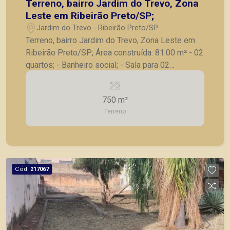
Terreno, bairro Jardim do Trevo, Zona
Leste em Ribeirão Preto/SP;
Jardim do Trevo - Ribeirão Preto/SP
Terreno, bairro Jardim do Trevo, Zona Leste em
Ribeirão Preto/SP; Área construída: 81.00 m² - 02
quartos; - Banheiro social; - Sala para 02
ambientes; - Cozinha; A Piramid tem como
objetivo atender seus clientes com agilidade e
750 m²
segurança, em locação, vendas de imóveis
Terreno
prontos, usados ou mesmo nos principais
lançamentos da cidade de Ribeirão Preto
Cód.
217067