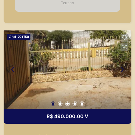
Terreno
escolas, além de pontos comerciais localizados
na Zona Sul.
Cód.
221750
R$ 490.000,00 V