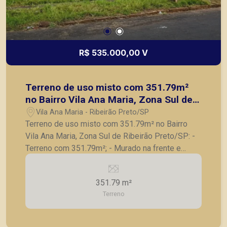
R$ 535.000,00 V
Terreno de uso misto com 351.79m²
no Bairro Vila Ana Maria, Zona Sul de
Ribeirão Preto/SP:
Vila Ana Maria - Ribeirão Preto/SP
Terreno de uso misto com 351.79m² no Bairro
Vila Ana Maria, Zona Sul de Ribeirão Preto/SP: -
Terreno com 351.79m²; - Murado na frente e
fundo com muro de arrimo; - Aterro pronto; - Área
propícia para construção de apartamentos.
351.79 m²
Projeto aprovado na Prefeitura para a Construção
Terreno
de Edifício com 9 apartamentos. Sendo 6
apartamentos de 1 dormitório e 3 apartamentos
de 2 dormitórios, todos com varanda gourmet.