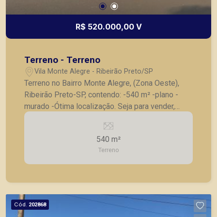
R$ 520.000,00 V
Terreno - Terreno
Vila Monte Alegre - Ribeirão Preto/SP
Terreno no Bairro Monte Alegre, (Zona Oeste),
Ribeirão Preto-SP, contendo: -540 m² -plano -
murado -Ótima localização. Seja para vender,
alugar ou adquirir seu imóvel entre em contato
com a Piramid Imóveis, a sua imobiliária em
540 m²
Ribeirão Preto.
Terreno
Cód.
202868