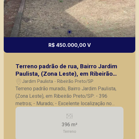
R$ 450.000,00 V
Terreno padrão de rua, Bairro Jardim
Paulista, (Zona Leste), em Ribeirão
Preto/SP:
Jardim Paulista - Ribeirão Preto/SP
Terreno padrão murado, Bairro Jardim Paulista,
(Zona Leste), em Ribeirão Preto/SP: - 396
metros; - Murado; - Excelente localização no
bairro; - Próximo de avenidas. Seja para vender,
alugar ou adquirir seu imóvel entre em contato
396 m²
com a Piramid Imóveis, a sua imobiliária em
Terreno
Ribeirão Preto.