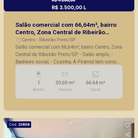
R$ 4.200,00
R$ 3.500,00 L
Salão comercial com 66,64m², bairro
Centro, Zona Central de Ribeirão
Preto/SP.
Centro - Ribeirão Preto/SP
Salão comercial com 66,64m², bairro Centro, Zona
Central de Ribeirão Preto/SP. - Salão amplo; -
Banheiro social; - Cozinha; A Piramid tem como
objetivo atender seus clientes com agilidade e
segurança, em locação, vendas de imóveis
1
30.69 m²
66.64 m²
prontos, usados ou mesmo nos principais
Banho
Terreno
Const.
lançamentos da cidade de Ribeirão Preto.
Cód.
224558