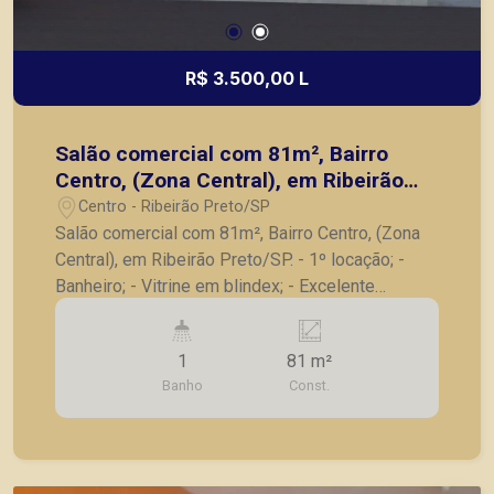
R$ 3.500,00 L
Salão comercial com 81m², Bairro
Centro, (Zona Central), em Ribeirão
Preto/SP.
Centro - Ribeirão Preto/SP
Salão comercial com 81m², Bairro Centro, (Zona
Central), em Ribeirão Preto/SP. - 1º locação; -
Banheiro; - Vitrine em blindex; - Excelente
localização em rua de grande fluxo. A Piramid
tem como objetivo atender seus clientes com
1
81 m²
agilidade e segurança, em locação, vendas de
Banho
Const.
imóveis prontos, usados ou mesmo nos
principais lançamentos da cidade de Ribeirão
Preto.