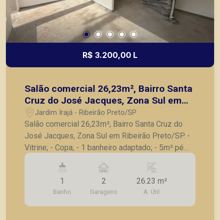
R$ 3.200,00 L
Salão comercial 26,23m², Bairro Santa
Cruz do José Jacques, Zona Sul em
Ribeirão Preto/SP.
Jardim Irajá - Ribeirão Preto/SP
Salão comercial 26,23m², Bairro Santa Cruz do
José Jacques, Zona Sul em Ribeirão Preto/SP. -
Vitrine; - Copa; - 1 banheiro adaptado; - 5m² pé
direito; - Mezanino com 10.97m²; - 2 vagas de
garagem. A Piramid tem como objetivo atender
1
2
26.23 m²
seus clientes com agilidade e segurança, em
Banho
Garagens
A. Útil
locação, vendas de imóveis prontos, usados ou
mesmo nos principais lançamentos da cidade de
Ribeirão Preto.