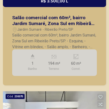
R$ 3.500,00 L
Salão comercial com 60m², bairro
Jardim Sumaré, Zona Sul em Ribeirão
Preto/SP.
Jardim Sumaré - Ribeirão Preto/SP
Salão comercial com 60m², bairro Jardim Sumaré,
Zona Sul em Ribeirão Preto/SP. - Esquina; -
Vitrine em blindex; - Salão amplo; - Banheiro; -
Copa; - 3 vagas de garagem recuadas. A Piramid
tem como objetivo atender seus clientes com
1
194 m²
60 m²
agilidade e segurança, em locação, vendas de
Banho
Terreno
Const.
imóveis prontos, usados ou mesmo nos
principais lançamentos da cidade de Ribeirão
Preto.
Cód.
230075