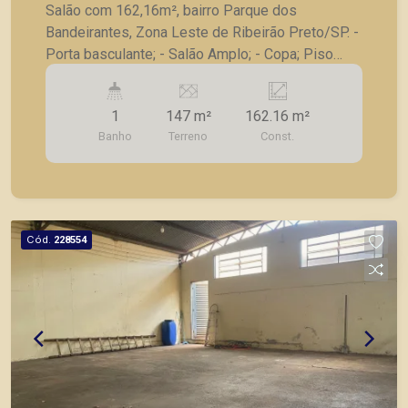
Salão com 162,16m², bairro Parque dos
Bandeirantes, Zona Leste de Ribeirão Preto/SP. -
Porta basculante; - Salão Amplo; - Copa; Piso
superior: - Sala ampla; - 01 banheiro; - Localizado
próximo a Treze de Maio. A Piramid tem como
1
147 m²
162.16 m²
objetivo atender seus clientes com agilidade e
Banho
Terreno
Const.
segurança, em locação, vendas de imóveis
prontos, usados ou mesmo nos principais
lançamentos da cidade de Ribeirão Preto.
Cód.
228554