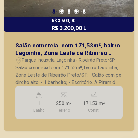
R$ 3.500,00
R$ 3.200,00 L
Salão comercial com 171,53m², bairro
Lagoinha, Zona Leste de Ribeirão
Preto/SP.
Parque Industrial Lagoinha - Ribeirão Preto/SP
Salão comercial com 171,53m², bairro Lagoinha,
Zona Leste de Ribeirão Preto/SP. - Salão com pé
direito alto; - 1 banheiro; - Escritório. A Piramid
tem como objetivo atender seus clientes com
agilidade e segurança, em locação, vendas de
1
250 m²
171.53 m²
imóveis prontos, usados ou mesmo nos
Banho
Terreno
Const.
principais lançamentos da cidade de Ribeirão
Preto.