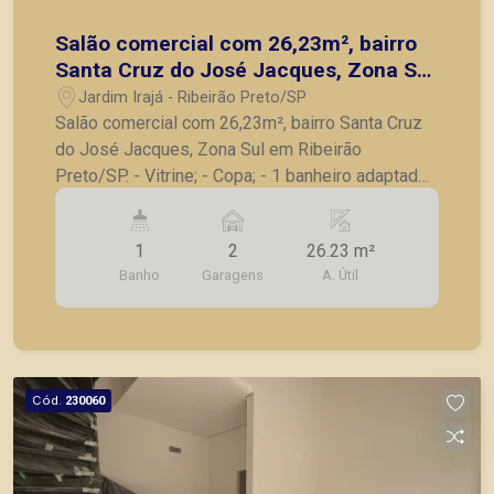
Salão comercial com 26,23m², bairro
Santa Cruz do José Jacques, Zona Sul
em Ribeirão Preto/SP.
Jardim Irajá - Ribeirão Preto/SP
Salão comercial com 26,23m², bairro Santa Cruz
do José Jacques, Zona Sul em Ribeirão
Preto/SP. - Vitrine; - Copa; - 1 banheiro adaptado;
- 5m² pé direito; - Mezanino com 10.97m²; A
Piramid tem como objetivo atender seus clientes
1
2
26.23 m²
com agilidade e segurança, em locação, vendas
Banho
Garagens
A. Útil
de imóveis prontos, usados ou mesmo nos
principais lançamentos da cidade de Ribeirão
Preto.
Cód.
230060