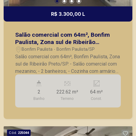
R$ 3.300,00 L
Salão comercial com 64m², Bonfim
Paulista, Zona sul de Ribeirão
Preto/SP.
Bonfim Paulista - Bonfim Paulista/SP
Salão comercial com 64m², Bonfim Paulista, Zona
sul de Ribeirão Preto/SP. - Salão comercial com
mezanino; - 2 banheiros; - Cozinha com armários;
- Terraço. A Piramid tem como objetivo atender
seus clientes com agilidade e segurança, em
2
222.62 m²
64 m²
locação, vendas de imóveis prontos, usados ou
Banho
Terreno
Const.
mesmo nos principais lançamentos da cidade de
Ribeirão Preto.
Cód.
225044