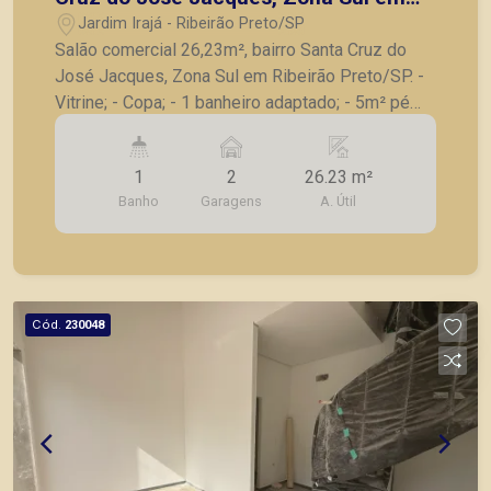
Ribeirão Preto/SP.
Jardim Irajá - Ribeirão Preto/SP
Salão comercial 26,23m², bairro Santa Cruz do
José Jacques, Zona Sul em Ribeirão Preto/SP. -
Vitrine; - Copa; - 1 banheiro adaptado; - 5m² pé
direito; - mezanino com 10.97m²; - 2 vagas de
garagem. A Piramid tem como objetivo atender
1
2
26.23 m²
seus clientes com agilidade e segurança, em
Banho
Garagens
A. Útil
locação, vendas de imóveis prontos, usados ou
mesmo nos principais lançamentos da cidade de
Ribeirão Preto.
Cód.
230048