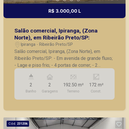
R$ 3.000,00 L
Salão comercial, Ipiranga, (Zona
Norte), em Ribeirão Preto/SP:
Ipiranga - Ribeirão Preto/SP
Salão comercial, Ipiranga, (Zona Norte), em
Ribeirão Preto/SP: - Em avenida de grande fluxo;
- Lage e piso frio; - 4 portas de correr; - 2
banheiros; - Copa; A Piramid tem como objetivo
atender seus clientes com agilidade e segurança,
2
2
192.50 m²
172 m²
em locação, vendas de imóveis prontos, usados
Banho
Garagens
Terreno
Const.
ou mesmo nos principais lançamentos da cidade
de Ribeirão Preto.
Cód.
231206