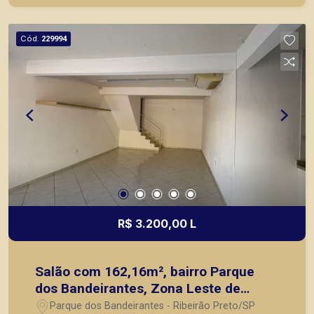
Cód.
229994
R$ 3.200,00 L
Salão com 162,16m², bairro Parque
dos Bandeirantes, Zona Leste de
Ribeirão Preto/SP.
Parque dos Bandeirantes - Ribeirão Preto/SP