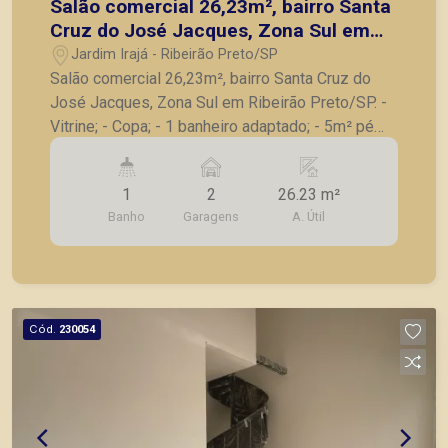
Salão comercial 26,23m², bairro Santa
Cruz do José Jacques, Zona Sul em
Ribeirão Preto/SP.
Jardim Irajá - Ribeirão Preto/SP
Salão comercial 26,23m², bairro Santa Cruz do
José Jacques, Zona Sul em Ribeirão Preto/SP. -
Vitrine; - Copa; - 1 banheiro adaptado; - 5m² pé
direito; - Mezanino com 10.97m²; - 2 vagas de
garagem. A Piramid tem como objetivo atender
1
2
26.23 m²
seus clientes com agilidade e segurança, em
Banho
Garagens
A. Útil
locação, vendas de imóveis prontos, usados ou
mesmo nos principais lançamentos da cidade de
Ribeirão Preto.
Cód.
230054