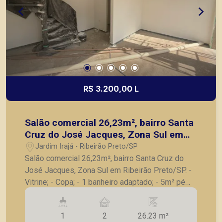
R$ 3.200,00 L
Salão comercial 26,23m², bairro Santa
Cruz do José Jacques, Zona Sul em
Ribeirão Preto/SP.
Jardim Irajá - Ribeirão Preto/SP
Salão comercial 26,23m², bairro Santa Cruz do
José Jacques, Zona Sul em Ribeirão Preto/SP. -
Vitrine; - Copa; - 1 banheiro adaptado; - 5m² pé
direito; - Mezanino com 10.97m². A Piramid tem
como objetivo atender seus clientes com
1
2
26.23 m²
agilidade e segurança, em locação, vendas de