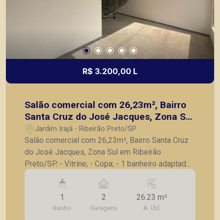
R$ 3.200,00 L
Salão comercial com 26,23m², Bairro
Santa Cruz do José Jacques, Zona Sul
em Ribeirão Preto/SP.
Jardim Irajá - Ribeirão Preto/SP
Salão comercial com 26,23m², Bairro Santa Cruz
do José Jacques, Zona Sul em Ribeirão
Preto/SP. - Vitrine; - Copa; - 1 banheiro adaptado;
- 5m² pé direito; - Mezanino com 10.97m²; - 2
vagas de garagem. A Piramid tem como objetivo
1
2
26.23 m²
atender seus clientes com agilidade e segurança,
Banho
Garagens
A. Útil
em locação, vendas de imóveis prontos, usados