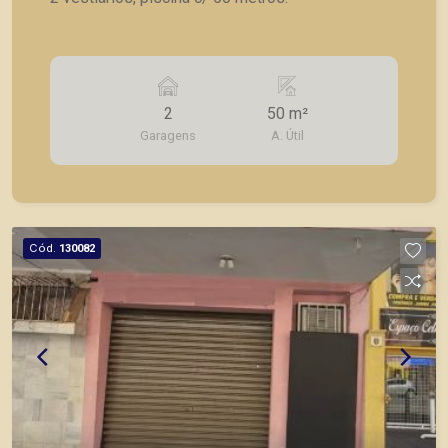
2
50 m²
Garagens
A. Útil
Cód.
130082