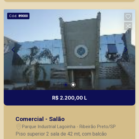
Cód.
89000
R$ 2.200,00 L
Comercial - Salão
Parque Industrial Lagoinha - Ribeirão Preto/SP
Piso superior 2 sala de 42 mt, com balcão