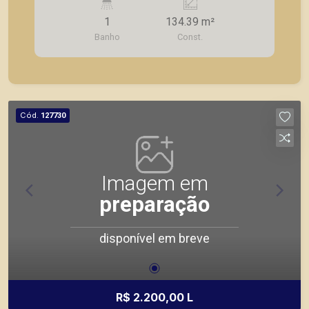
1
134.39 m²
Banho
Const.
Cód.
127730
Imagem em
preparação
disponível em breve
R$ 2.200,00 L