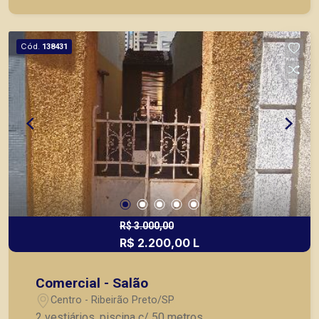
ou mesmo nos principais lançamentos da cidade
de Ribeirão Preto.
Cód.
138431
R$ 3.000,00
R$ 2.200,00 L
Comercial - Salão
Centro - Ribeirão Preto/SP
2 vestiários, piscina c/ 50 metros.