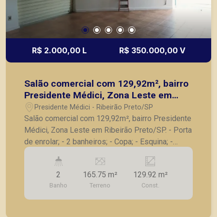
R$ 2.000,00 L
R$ 350.000,00 V
Salão comercial com 129,92m², bairro
Presidente Médici, Zona Leste em
Ribeirão Preto/SP.
Presidente Médici - Ribeirão Preto/SP
Salão comercial com 129,92m², bairro Presidente
Médici, Zona Leste em Ribeirão Preto/SP. - Porta
de enrolar; - 2 banheiros; - Copa; - Esquina; -
Excelente para comércios, escritórios ou área
alimentícia. A Piramid tem como objetivo atender
2
165.75 m²
129.92 m²
seus clientes com agilidade e segurança, em
Banho
Terreno
Const.
locação, vendas de imóveis prontos, usados ou
mesmo nos principais lançamentos da cidade de
Ribeirão Preto.