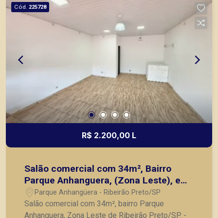
Cód.
225728
R$ 2.200,00 L
Salão comercial com 34m², Bairro
Parque Anhanguera, (Zona Leste), em
Ribeirão Preto/SP:
Parque Anhangüera - Ribeirão Preto/SP
Salão comercial com 34m², bairro Parque
Anhanguera, Zona Leste de Ribeirão Preto/SP. -