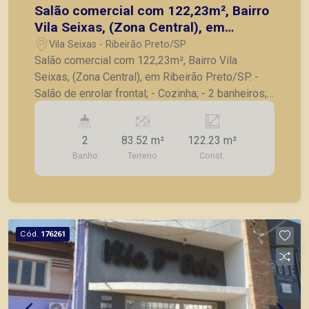
Salão comercial com 122,23m², Bairro
Vila Seixas, (Zona Central), em
Ribeirão Preto/SP.
Vila Seixas - Ribeirão Preto/SP
Salão comercial com 122,23m², Bairro Vila
Seixas, (Zona Central), em Ribeirão Preto/SP. -
Salão de enrolar frontal; - Cozinha; - 2 banheiros; -
3 salas parte superior sendo 1 com armário; -
Lavanderia; - Excelente localização em rua de
2
83.52 m²
122.23 m²
grande fluxo. A Piramid tem como objetivo
Banho
Terreno
Const.
atender seus clientes com agilidade e segurança,
em locação, vendas de imóveis prontos, usados
ou mesmo nos principais lançamentos da cidade
de Ribeirão Preto.
Cód.
176261