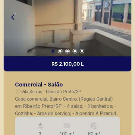
R$ 2.100,00 L
Comercial - Salão
Vila Seixas - Ribeirão Preto/SP
Casa comercial, Bairro Centro, (Região Central)
em Ribeirão Preto/SP: - 4 salas; - 3 banheiros; -
Cozinha; - Area de serviço; - Alpendre A Piramid
tem como objetivo atender seus clientes com
agilidade e segurança, em locação, vendas de
3
100 m²
80 m²