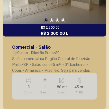
R$ 2.500,00
R$ 2.300,00 L
Comercial - Salão
Centro - Ribeirão Preto/SP
Salão comercial na Região Central de Ribeirão
Preto/SP. - Salão com 45 m²; - 01 banheiro; -
Copa; - Armários; - Piso frio. Seja para vender,
alugar ou adquirir seu imóvel entre em contato
com a Piramid Imóveis, a sua imobiliária em
3
1
80 m²
45 m²
Ribeirão Preto.
Dorm.
Banho
Const.
A. Útil