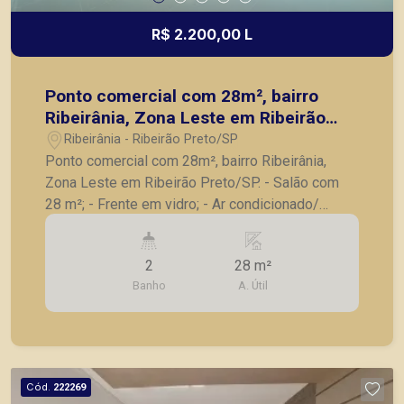
R$ 2.200,00 L
Ponto comercial com 28m², bairro
Ribeirânia, Zona Leste em Ribeirão
Preto/SP.
Ribeirânia - Ribeirão Preto/SP
Ponto comercial com 28m², bairro Ribeirânia,
Zona Leste em Ribeirão Preto/SP. - Salão com
28 m²; - Frente em vidro; - Ar condicionado/
Ventilador de teto; - Iluminação; - Piso frio; - 2
banheiros, sendo 1 feminino e 1 masculino, de
2
28 m²
uso comum; - Estacionamento, de uso comum; - A
Banho
A. Útil
localização é excelente, na principal Avenida
sentido Zona Sul e Leste, de grande fluxo, dentro
da Arena Alcans Beach Tennis, ao lado da R6,
academias, loja de piscinas, Casa de Açai e futura
instalações de restaurante vegano. Vamos
Cód.
222269
agendar uma visita? A Piramid tem como objetivo