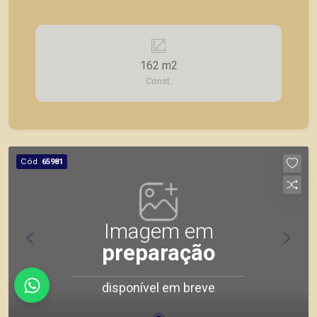
162 m2
Const.
Cód.
65981
Imagem em
preparação
disponível em breve