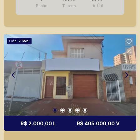
imóveis prontos, usados ou mesmo nos
Banho
Terreno
A. Útil
principais lançamentos da cidade de Ribeirão
Preto.
Cód.
207521
R$ 2.000,00 L
R$ 405.000,00 V