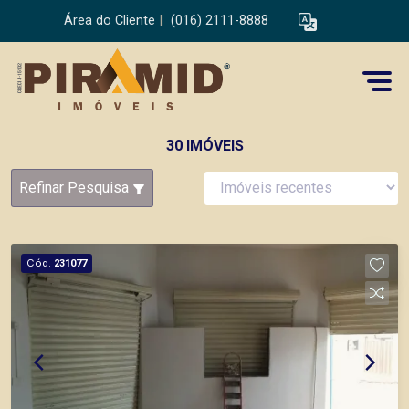
Área do Cliente
|
(016) 2111-8888
30 IMÓVEIS
Refinar Pesquisa
Cód.
231077