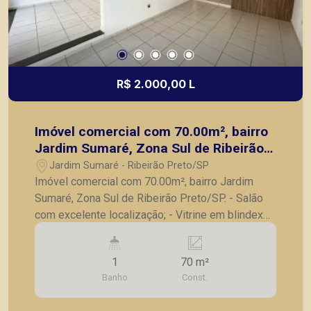
R$ 2.000,00 L
Imóvel comercial com 70.00m², bairro
Jardim Sumaré, Zona Sul de Ribeirão
Preto/SP.
Jardim Sumaré - Ribeirão Preto/SP
Imóvel comercial com 70.00m², bairro Jardim
Sumaré, Zona Sul de Ribeirão Preto/SP. - Salão
com excelente localização; - Vitrine em blindex
trazendo mais visibilidade para o seu negocio; -
2 ambientes; - Banheiro; - Área de serviço; -
1
70 m²
Corredor no fundo. A Piramid tem como objetivo
Banho
Const.
atender seus clientes com agilidade e segurança,
em locação, vendas de imóveis prontos, usados