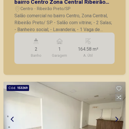
bairro Centro Zona Central Ribeirão
Preto SP.
Centro - Ribeirão Preto/SP
Salão comercial no bairro Centro, Zona Central,
Ribeirão Preto/ SP. - Salão com vitrine; - 2 Salas;
- Banheiro social; - Lavanderia; - 1 Vaga de
garagem. Seja para vender, alugar ou adquirir seu
imóvel entre em contato com a Piramid Imóveis,
2
1
164.58 m²
a sua imobiliária em Ribeirão Preto.
Banho
Garagem
A. Útil
Cód.
153269