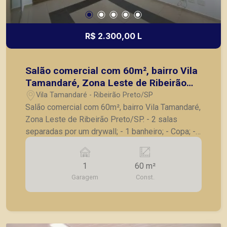
R$ 2.300,00 L
Salão comercial com 60m², bairro Vila
Tamandaré, Zona Leste de Ribeirão
Preto/SP.
Vila Tamandaré - Ribeirão Preto/SP
Salão comercial com 60m², bairro Vila Tamandaré,
Zona Leste de Ribeirão Preto/SP. - 2 salas
separadas por um drywall; - 1 banheiro; - Copa; -
1 vaga de garagem recuada. A Piramid tem como
objetivo atender seus clientes com agilidade e
1
60 m²
segurança, em locação, vendas de imóveis
Garagem
Const.
prontos, usados ou mesmo nos principais
lançamentos da cidade de Ribeirão Preto.