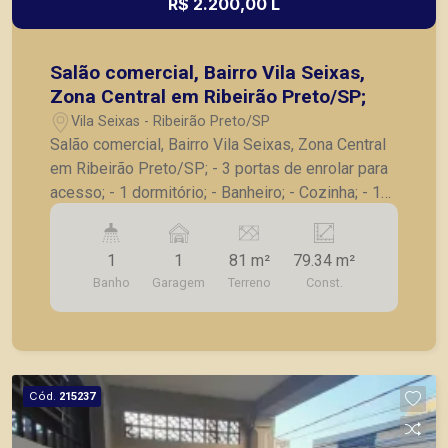
R$ 2.200,00 L
Salão comercial, Bairro Vila Seixas,
Zona Central em Ribeirão Preto/SP;
Vila Seixas - Ribeirão Preto/SP
Salão comercial, Bairro Vila Seixas, Zona Central
em Ribeirão Preto/SP; - 3 portas de enrolar para
acesso; - 1 dormitório; - Banheiro; - Cozinha; - 1
vaga de garagem; - Esquina de grande fluxo e
próximo a avenida. A Piramid tem como objetivo
1
1
81 m²
79.34 m²
atender seus clientes com agilidade e segurança,
Banho
Garagem
Terreno
Const.
em locação, vendas de imóveis prontos, usados
ou mesmo nos principais lançamentos da cidade
de Ribeirão Preto.
Cód.
215237