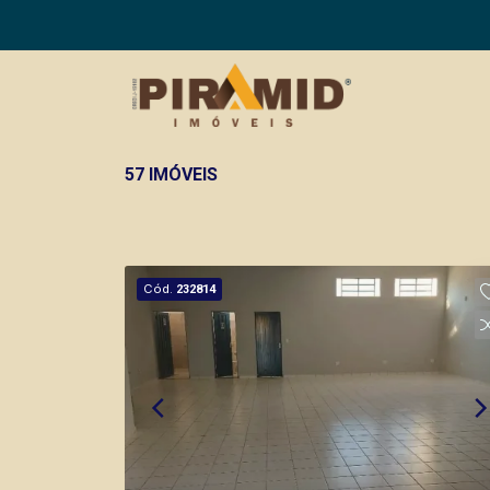
57 IMÓVEIS
Cód.
232814