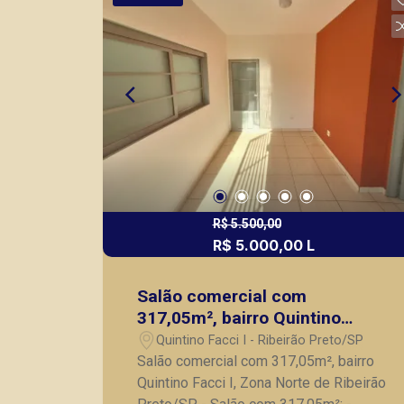
localizados na Zona Sul.
R$ 5.500,00
R$ 5.000,00 L
Salão comercial com
317,05m², bairro Quintino
Facci I, Zona Norte de Ribeirão
Quintino Facci I - Ribeirão Preto/SP
Preto/SP.
Salão comercial com 317,05m², bairro
Quintino Facci I, Zona Norte de Ribeirão