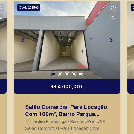
nos principais lançamentos da cidade
Cód.
231563
de Ribeirão Preto.
R$ 4.600,00 L
Salão Comercial Para Locação
Com 100m², Bairro Parque
Ribeirão, Zona Oeste de
Jardim Piratininga - Ribeirão Preto/SP
Ribeirão Preto/SP
Salão Comercial Para Locação Com