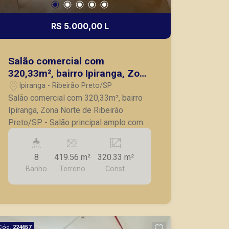
R$ 5.000,00 L
Salão comercial com
320,33m², bairro Ipiranga, Zona
Norte de Ribeirão Preto/SP.
Ipiranga - Ribeirão Preto/SP
Salão comercial com 320,33m², bairro
Ipiranga, Zona Norte de Ribeirão
Preto/SP. - Salão principal amplo com
cozinha; - 08 banheiros bem
distribuídos - Depósitos para apoio e
8
419.56 m²
320.33 m²
organização; - Terraço espaçoso com
Banho
Terreno
Const.
cozinha integrada e banheiros; - Área
de serviço independente; - Imóvel
versátil, com excelente potencial para
adaptação conforme o seu negócio. A
Piramid tem como objetivo atender
Cód.
224657