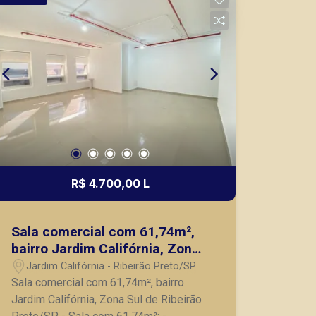
seus clientes com agilidade e
segurança, em locação, vendas de
imóveis prontos, usados ou mesmo
nos principais lançamentos da cidade
de Ribeirão Preto.
R$ 4.700,00 L
Sala comercial com 61,74m²,
bairro Jardim Califórnia, Zona
Sul de Ribeirão Preto/SP.
Jardim Califórnia - Ribeirão Preto/SP
Sala comercial com 61,74m², bairro
Jardim Califórnia, Zona Sul de Ribeirão