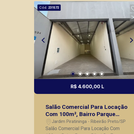
Cód.
231572
R$ 4.600,00 L
Salão Comercial Para Locação
Com 100m², Bairro Parque
Ribeirão, Zona Oeste de
Jardim Piratininga - Ribeirão Preto/SP
Ribeirão Preto/SP
Salão Comercial Para Locação Com