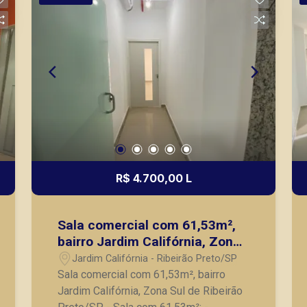
R$ 4.700,00 L
Sala comercial com 61,53m²,
bairro Jardim Califórnia, Zona
Sul de Ribeirão Preto/SP.
Jardim Califórnia - Ribeirão Preto/SP
Sala comercial com 61,53m², bairro
Jardim Califórnia, Zona Sul de Ribeirão