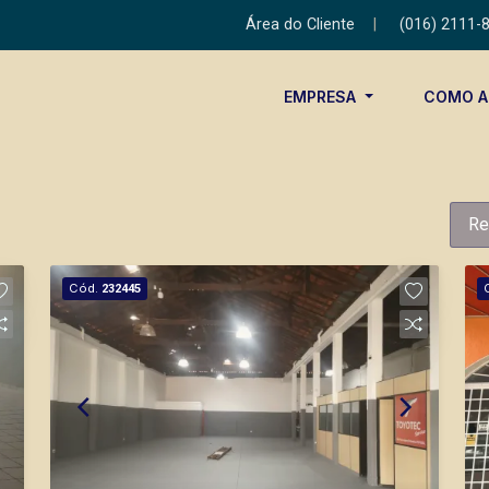
Área do Cliente
|
(016) 2111-
EMPRESA
COMO 
Re
Cód.
232445