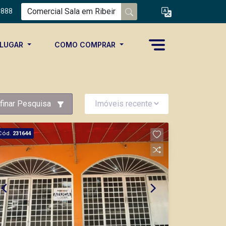
8888
ALUGAR
COMO COMPRAR
finar Pesquisa
Cód.
231644