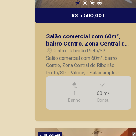
R$ 5.500,00 L
Salão comercial com 60m²,
bairro Centro, Zona Central de
Ribeirão Preto/SP.
Centro - Ribeirão Preto/SP
Salão comercial com 60m², bairro
Centro, Zona Central de Ribeirão
Preto/SP. - Vitrine; - Salão amplo; -
Prateleiras; - Imóvel em excelente
localização no Centro de Ribeirão
1
60 m²
Preto, em uma das ruas mais
Banho
Const.
movimentadas. Também temos imóveis
no Jardim América, Jardim Sumaré, Alto
da Boa Vista, casas e apartamentos
próximos a mercados, farmácias,
escolas, além de pontos comerciais
Cód.
224738