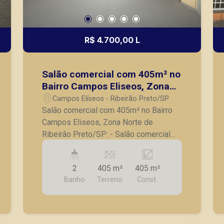
R$ 4.700,00 L
Salão comercial com 405m² no
Bairro Campos Eliseos, Zona
Norte de Ribeirão Preto/SP:
Campos Elíseos - Ribeirão Preto/SP
Salão comercial com 405m² no Bairro
Campos Eliseos, Zona Norte de
Ribeirão Preto/SP: - Salão comercial
com 405m²; - Tem 15 metros de frente;
- Pé direito alto; - 2 Banheiros; -
2
405 m²
405 m²
Concreto Usinado; - Proximo a Rua
Banho
Terreno
Const.
João Bim; A Piramid tem como objetivo
atender seus clientes com agilidade e
segurança, em locação, vendas de
imóveis prontos, usados ou mesmo