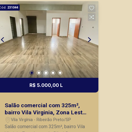
segurança, em locação, vendas de
Cód.
231044
imóveis prontos, usados ou mesmo
nos principais lançamentos da cidade
de Ribeirão Preto.
R$ 5.000,00 L
Salão comercial com 325m²,
bairro Vila Virginia, Zona Leste
de Ribeirão Preto/SP.
Vila Virgínia - Ribeirão Preto/SP
Salão comercial com 325m², bairro Vila