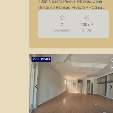
100m², Bairro Parque Ribeirão, Zona
Oeste de Ribeirão Preto/SP - Ótima
localização em avenida movimentada; -
Salão amplo com 100m²; - Banheiro; -
2
100 m²
Copa; - Pé direito alto; - Portas
Garagens
A. Útil
eletrônicas; A Piramid tem como
objetivo atender seus clientes com
agilidade e segurança, em locação,
vendas de imóveis prontos, usados ou
mesmo nos principais lançamentos da
Cód.
230429
cidade de Ribeirão Preto.