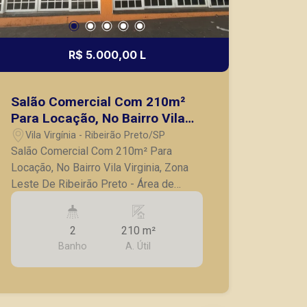
R$ 5.000,00 L
Salão Comercial Com 210m²
Para Locação, No Bairro Vila
Virginia, Zona Leste De
Vila Virgínia - Ribeirão Preto/SP
Ribeirão Preto
Salão Comercial Com 210m² Para
Locação, No Bairro Vila Virginia, Zona
Leste De Ribeirão Preto - Área de
210m²; - Cozinha equipada com forno a
lenha, pia e coifa; - 02 banheiros; -
2
210 m²
Estoque; - Recepção; - Localizado em
Banho
A. Útil
avenida movimentada; - Ideal para
comércios alimentícios; - Salão amplo;
A Piramid tem como objetivo atender
seus clientes com agilidade e