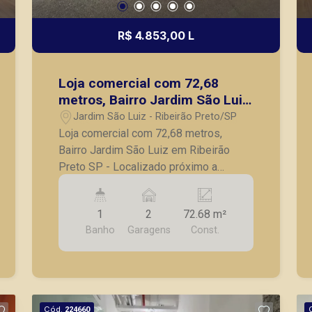
R$ 4.853,00 L
Loja comercial com 72,68
metros, Bairro Jardim São Luiz
em Ribeirão Preto SP
Jardim São Luiz - Ribeirão Preto/SP
Loja comercial com 72,68 metros,
Bairro Jardim São Luiz em Ribeirão
Preto SP - Localizado próximo a
avenida Portugal; - Frente de vidro; -
Banheiro; - Estacionamento frontal; A
1
2
72.68 m²
Piramid tem como objetivo atender
Banho
Garagens
Const.
seus clientes com agilidade e
segurança, em locação, vendas de
imóveis prontos, usados ou mesmo
nos principais lançamentos da cidade
de Ribeirão Preto.
Cód.
224660