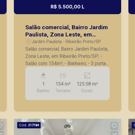
R$ 5.500,00 L
Salão comercial, Bairro Jardim
Paulista, Zona Leste, em
Ribeirão Preto/SP;
Jardim Paulista - Ribeirão Preto/SP
Salão comercial, Bairro Jardim Paulista,
Zona Leste, em Ribeirão Preto/SP; -
Salão com 154m²; - Banheiro; - 3 portas
de enrolar; - Lavanderia; - Esquina e
localização de grande fluxo; A Piramid
1
154 m²
125.58 m²
tem como objetivo atender seus
Banho
Terreno
Const.
clientes com agilidade e segurança, em
locação, vendas de imóveis prontos,
usados ou mesmo nos principais
lançamentos da cidade de Ribeirão
Preto.
Cód.
217184