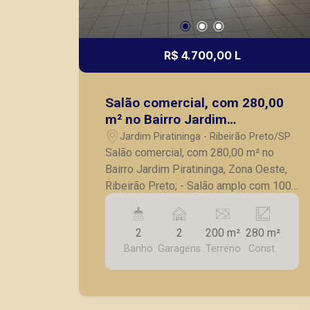
R$ 4.700,00 L
Salão comercial, com 280,00
m² no Bairro Jardim
Piratininga, Zona Oeste,
Jardim Piratininga - Ribeirão Preto/SP
Ribeirão Preto;
Salão comercial, com 280,00 m² no
Bairro Jardim Piratininga, Zona Oeste,
Ribeirão Preto; - Salão amplo com 100
m² - 2 Banheiros; - 3 Vagas de
garagem; A Piramid tem como objetivo
2
2
200 m²
280 m²
atender seus clientes com agilidade e
Banho
Garagens
Terreno
Const.
segurança, em locação, vendas de
imóveis prontos, usados ou mesmo
nos principais lançamentos da cidade
de Ribeirão Preto.