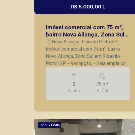
R$ 5.000,00 L
Imóvel comercial com 75 m²,
bairro Nova Aliança, Zona Sul
em Ribeirão Preto/SP.
Nova Aliança - Ribeirão Preto/SP
Imóvel comercial com 75 m², bairro
Nova Aliança, Zona Sul em Ribeirão
Preto/SP. - Recepção; - Sala ampla com
pé direito alto; - 02 banheiros; -
Cozinha; - Iluminação de alto padrão,
2
75 m²
possui balcão, prateleiras, 02 aparelhos
Banho
A. Útil
de ar condicionado; - Excelente
localização em avenida de grande fluxo,
próximo ao Novo Mercadão, Faculdade
Unip e fácil acesso a Av. Independência
e a Rodovias. A Piramid tem como
Cód.
217586
objetivo atender seus clientes com