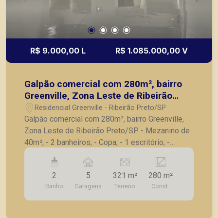
R$ 9.000,00 L
R$ 1.085.000,00 V
Galpão comercial com 280m², bairro
Greenville, Zona Leste de Ribeirão
Preto/SP.
Residencial Greenville - Ribeirão Preto/SP
Galpão comercial com 280m², bairro Greenville,
Zona Leste de Ribeirão Preto/SP. - Mezanino de
40m²; - 2 banheiros; - Copa; - 1 escritório; -
Deposito; - Terreno de esquina para construção.
Também temos imóveis no Nova Aliança, Jardim
2
5
321 m²
280 m²
Botânico, Jardim Canadá, casas e apartamentos
Banho
Garagens
Terreno
Const.
próximos a mercados, farmácias, escolas, além
de pontos comerciais localizados na Zona Sul.