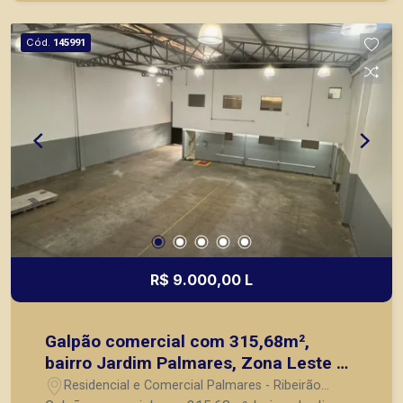
Cód.
145991
R$ 9.000,00 L
Galpão comercial com 315,68m²,
bairro Jardim Palmares, Zona Leste de
Ribeirão Preto/SP.
Residencial e Comercial Palmares - Ribeirão