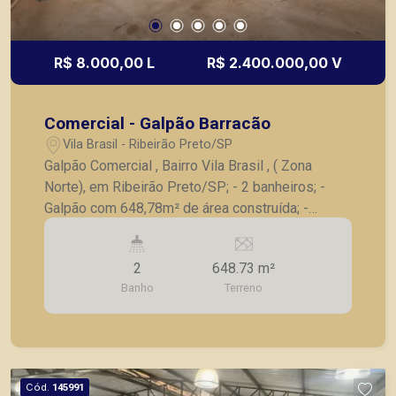
R$ 8.000,00 L
R$ 2.400.000,00 V
Comercial - Galpão Barracão
Vila Brasil - Ribeirão Preto/SP
Galpão Comercial , Bairro Vila Brasil , ( Zona
Norte), em Ribeirão Preto/SP; - 2 banheiros; -
Galpão com 648,78m² de área construída; -
Frente para avenida de grande fluxo; - Esquina
com entrada para 2 ruas diferente; - 3 Salas; -
2
648.73 m²
Cozinha. A Piramid tem como objetivo atender
Banho
Terreno
seus clientes com agilidade e segurança, em
locação, vendas de imóveis prontos, usados ou
mesmo nos principais lançamentos da cidade de
Ribeirão Preto.
Cód.
145991