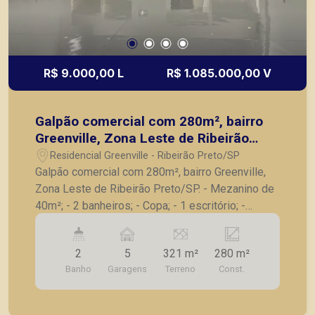
R$ 9.000,00 L
R$ 1.085.000,00 V
Galpão comercial com 280m², bairro
Greenville, Zona Leste de Ribeirão
Preto/SP.
Residencial Greenville - Ribeirão Preto/SP
Galpão comercial com 280m², bairro Greenville,
Zona Leste de Ribeirão Preto/SP. - Mezanino de
40m²; - 2 banheiros; - Copa; - 1 escritório; -
Deposito; - Terreno de esquina para construção.
Também temos imóveis no Nova Aliança, Jardim
2
5
321 m²
280 m²
Botânico, Jardim Canadá, casas e apartamentos
Banho
Garagens
Terreno
Const.
próximos a mercados, farmácias, escolas, além
de pontos comerciais localizados na Zona Sul.