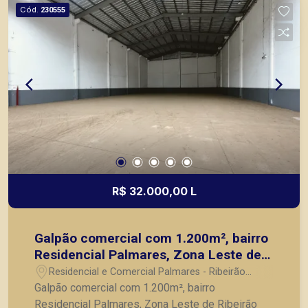
de Ribeirão Preto.
Cód.
230555
R$ 32.000,00 L
Galpão comercial com 1.200m², bairro
Residencial Palmares, Zona Leste de
Ribeirão Preto/SP.
Residencial e Comercial Palmares - Ribeirão
Preto/SP
Galpão comercial com 1.200m², bairro
Residencial Palmares, Zona Leste de Ribeirão