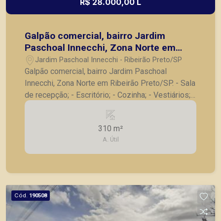
R$ 28.000,00 L
Galpão comercial, bairro Jardim
Paschoal Innecchi, Zona Norte em
Ribeirão Preto/SP.
Jardim Paschoal Innecchi - Ribeirão Preto/SP
Galpão comercial, bairro Jardim Paschoal
Innecchi, Zona Norte em Ribeirão Preto/SP. - Sala
de recepção; - Escritório; - Cozinha; - Vestiários; -
2 docas; - Pé direito de 12m². A Piramid tem
como objetivo atender seus clientes com
310 m²
agilidade e segurança, em locação, vendas de
A. Útil
imóveis prontos, usados ou mesmo nos
principais lançamentos da cidade de Ribeirão
Preto.
Cód.
190508