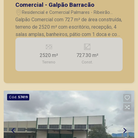
Comercial - Galpão Barracão
Residencial e Comercial Palmares - Ribeirão
Preto/SP
Galpão Comercial com 727 m² de área construída,
terreno de 2520 m² com escritório, recepção, 4
salas amplas, banheiros, pátio com 1 doca e com
entrada e saída também pela rua de trás, 44
metros de frente para à Rodovia Anhanguera.
2520 m²
727.30 m²
Terreno
Const.
Cód.
57419