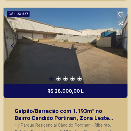
1 DML; - 7 niveladoras; - Estacionamento; -
Depósito; - Caixa d`água; A Piramid tem como
Cód.
231527
objetivo atender seus clientes com agilidade e
segurança, em locação, vendas de imóveis
prontos, usados ou mesmo nos principais
lançamentos da cidade de Ribeirão Preto.
R$ 28.000,00 L
Galpão/Barracão com 1.193m² no
Bairro Candido Portinari, Zona Leste
de Ribeirão Preto/SP:
Parque Residencial Cândido Portinari - Ribeirão