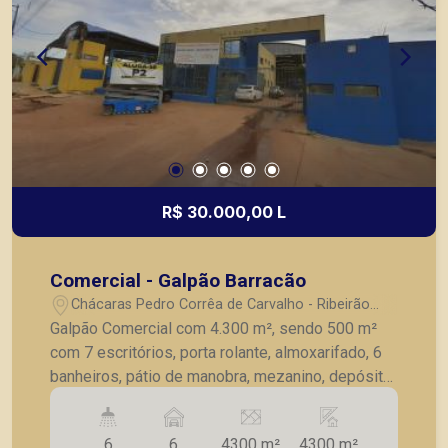
R$ 30.000,00 L
Comercial - Galpão Barracão
Chácaras Pedro Corrêa de Carvalho - Ribeirão
Preto/SP
Galpão Comercial com 4.300 m², sendo 500 m²
com 7 escritórios, porta rolante, almoxarifado, 6
banheiros, pátio de manobra, mezanino, depósito,
docas, copa, plataforma de embarque, salas
mobiliadas, ar condicionado, copa, sistema de
6
6
4300 m²
4300 m²