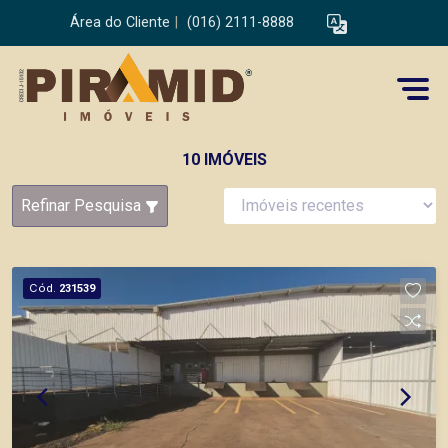
Área do Cliente
|
(016) 2111-8888
10 IMÓVEIS
Refinar Pesquisa
Cód.
231539