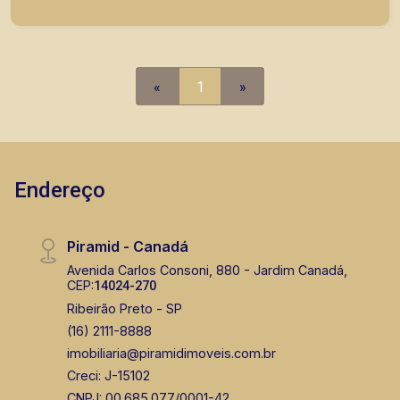
A Piramid tem como objetivo atender seus
clientes com agilidade e segurança, em locação,
vendas de imóveis prontos, usados ou mesmo
nos principais lançamentos da cidade de Ribeirão
«
1
»
Preto.
Endereço
Piramid - Canadá
Avenida Carlos Consoni, 880 - Jardim Canadá,
CEP:
14024-270
Ribeirão Preto - SP
(16) 2111-8888
imobiliaria@piramidimoveis.com.br
Creci: J-15102
CNPJ: 00.685.077/0001-42