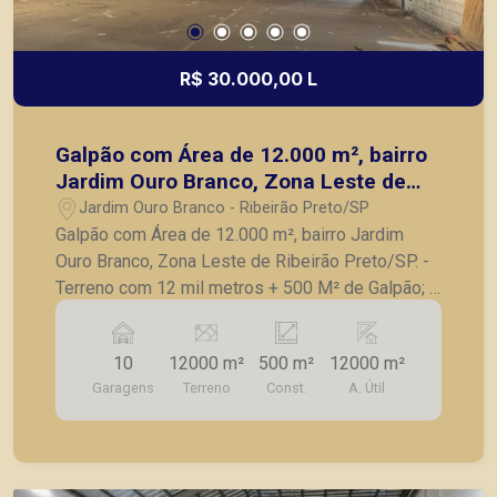
R$ 30.000,00 L
Galpão com Área de 12.000 m², bairro
Jardim Ouro Branco, Zona Leste de
Ribeirão Preto/SP.
Jardim Ouro Branco - Ribeirão Preto/SP
Galpão com Área de 12.000 m², bairro Jardim
Ouro Branco, Zona Leste de Ribeirão Preto/SP. -
Terreno com 12 mil metros + 500 M² de Galpão; -
01 com 500,00 m²; - Área de pátio de 12.000,00
m²; - Copa; - Guarita; - Caixa d´água de 20.000
10
12000 m²
500 m²
12000 m²
litros; - Ideal para agencia de veiculo; - Varias
Garagens
Terreno
Const.
A. Útil
vagas de garagem. A Piramid tem como objetivo
atender seus clientes com agilidade e segurança,
em locação, vendas de imóveis prontos, usados
ou mesmo nos principais lançamentos da cidade