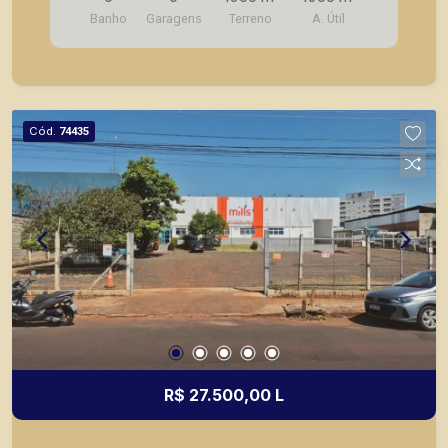
câmera e segurança, 6 vagas de garagem
Banho
Garagens
Terreno
A. Útil
recuadas.
Cód.
74435
R$ 27.500,00 L