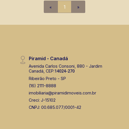
vendas de imóveis prontos, usados ou
«
1
»
mesmo nos principais lançamentos da
cidade de Ribeirão Preto.
Piramid - Canadá
Avenida Carlos Consoni, 880 - Jardim
Canadá, CEP:
14024-270
Ribeirão Preto - SP
(16) 2111-8888
imobiliaria@piramidimoveis.com.br
Creci: J-15102
CNPJ: 00.685.077/0001-42