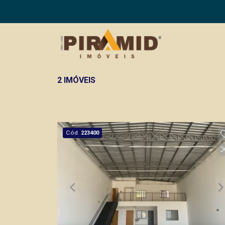
2 IMÓVEIS
Cód.
223400