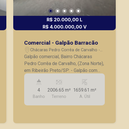
R$ 20.000,00 L
R$ 4.000.000,00 V
Comercial - Galpão Barracão
Chácaras Pedro Corrêa de Carvalho -
Ribeirão Preto/SP
Galpão comercial, Bairro Chácaras
Pedro Corrêa de Carvalho, (Zona Norte),
em Ribeirão Preto/SP: - Galpão com
1400m² de área coberta; - 600m² de
estacionamento e área de manobra de
4
2006.65 m²
1659.61 m²
caminhões; - Pé direito de 6m; - 4
Banho
Terreno
A. Útil
banheiros; - Área de escritórios
divididas em 2 pavimentos; - Refeitório;
- Sem vaga de garagem. A Piramid tem
como objetivo atender seus clientes
com agilidade e segurança, em locação,