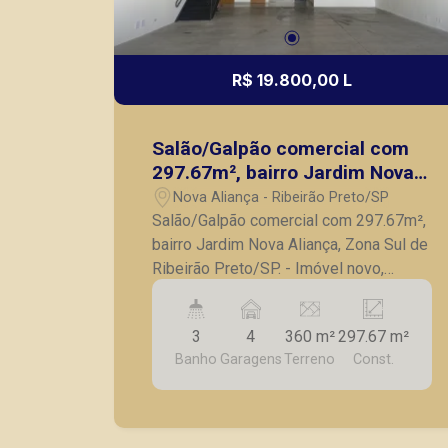
R$ 19.800,00 L
Salão/Galpão comercial com
297.67m², bairro Jardim Nova
Aliança, Zona Sul de Ribeirão
Nova Aliança - Ribeirão Preto/SP
Preto/SP
Salão/Galpão comercial com 297.67m²,
bairro Jardim Nova Aliança, Zona Sul de
Ribeirão Preto/SP. - Imóvel novo,
primeira locação; - 01 Sala ampla com
mezanino; - Cozinha; - Copa; -
3
4
360 m²
297.67 m²
Escritório; - 03 banheiros; -
Banho
Garagens
Terreno
Const.
Infraestrutura pronta para ar
condicionado; - Alarme; - 04 vagas de
garagens. A Piramid tem como objetivo
atender seus clientes com agilidade e