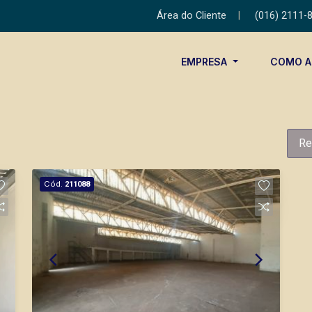
Área do Cliente
|
(016) 2111-
EMPRESA
COMO 
Re
Cód.
211088