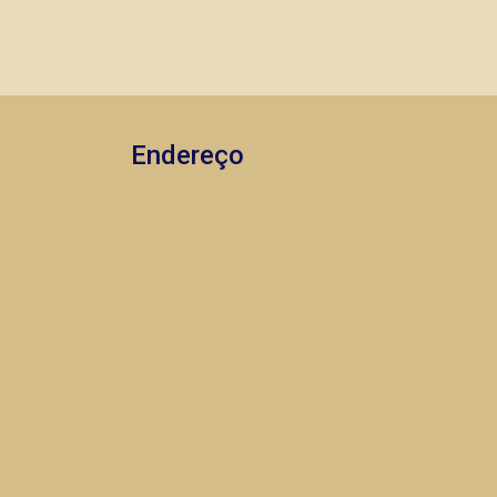
segurança, em locação, vendas de
imóveis prontos, usados ou mesmo
nos principais lançamentos da cidade
de Ribeirão Preto.
Endereço