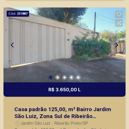
principais lançamentos da cidade de Ribeirão
Preto.
Cód.
231887
R$ 3.650,00 L
Casa padrão 125,00, m² Bairro Jardim
São Luiz, Zona Sul de Ribeirão
Preto/SP.
Jardim São Luiz - Ribeirão Preto/SP