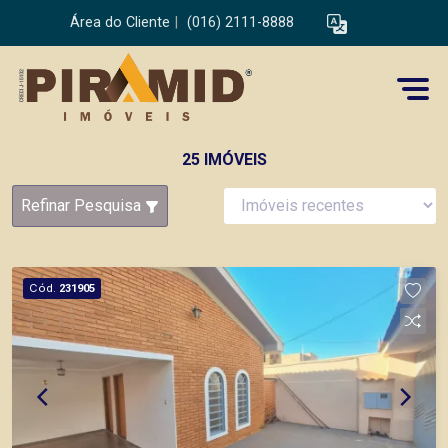
Área do Cliente
|
(016) 2111-8888
25 IMÓVEIS
Refinar Pesquisa
Cód.
231905