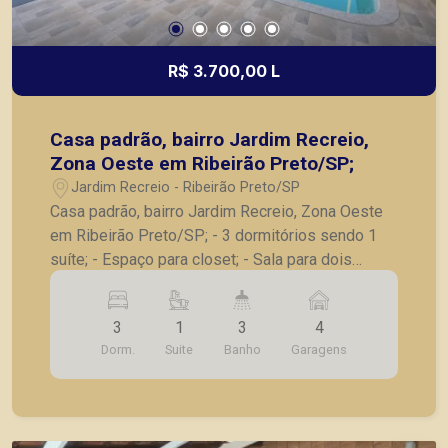
R$ 3.700,00 L
Casa padrão, bairro Jardim Recreio,
Zona Oeste em Ribeirão Preto/SP;
Jardim Recreio - Ribeirão Preto/SP
Casa padrão, bairro Jardim Recreio, Zona Oeste
em Ribeirão Preto/SP; - 3 dormitórios sendo 1
suíte; - Espaço para closet; - Sala para dois
ambientes; - Lavabo; - Piscina com cascata e
ducha; - Banheiro social; - Cozinha ; - Lavanderia;
3
1
3
4
- Varanda gourmet com churrasqueira; - 4 vagas
Dorm.
Suite
Banho
Garagens
de garagem grandes; - Excelente casa com fino
acabamento. A Piramid tem como objetivo
atender seus clientes com agilidade e segurança,
em locação, vendas de imóveis prontos, usados