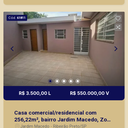
Cód.
61811
R$ 3.500,00 L
R$ 550.000,00 V
Casa comercial/residencial com
256,22m², bairro Jardim Macedo, Zona
Leste em Ribeirão Preto/SP.
Jardim Macedo - Ribeirão Preto/SP