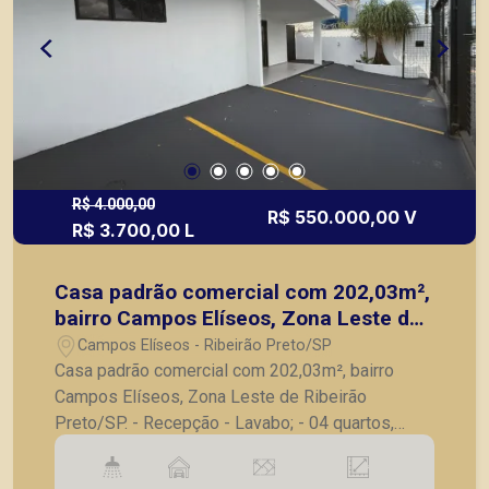
R$ 4.000,00
R$ 550.000,00 V
R$ 3.700,00 L
Casa padrão comercial com 202,03m²,
bairro Campos Elíseos, Zona Leste de
Ribeirão Preto/SP.
Campos Elíseos - Ribeirão Preto/SP
Casa padrão comercial com 202,03m², bairro
Campos Elíseos, Zona Leste de Ribeirão
Preto/SP. - Recepção - Lavabo; - 04 quartos,
sendo 1 suíte com armários; - Banheiro social; -
Cozinha; - Lavanderia; - Quarto de serviço; -