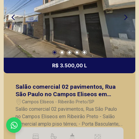
R$ 3.500,00 L
Salão comercial 02 pavimentos, Rua
São Paulo no Campos Eliseos em
Ribeirão Preto
Campos Elíseos - Ribeirão Preto/SP
Salão comercial 02 pavimentos, Rua São Paulo
no Campos Eliseos em Ribeirão Preto - Salão
comercial amplo piso térreo; - Porta Basculante; -
Iluminação; - Copa - Banheiro - Mezanino; Piso
superior - Entrada individual separada; - 03 Salas