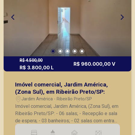
R$ 4.500,00
R$ 960.000,00 V
R$ 3.800,00 L
Imóvel comercial, Jardim América,
(Zona Sul), em Ribeirão Preto/SP:
Jardim América - Ribeirão Preto/SP
Imóvel comercial, Jardim América, (Zona Sul), em
Ribeirão Preto/SP: - 06 salas; - Recepção e sala
de espera; - 03 banheiros; - 02 salas com entrada
privativa; - Cozinha; - 05 vagas de garagem