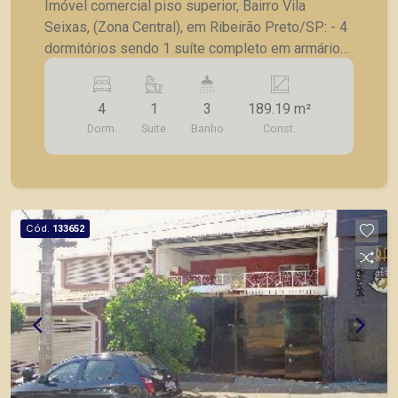
Imóvel comercial piso superior, Bairro Vila
Seixas, (Zona Central), em Ribeirão Preto/SP: - 4
dormitórios sendo 1 suíte completo em armários;
- Sala 2 ambientes; - Banheiro social; - Cozinha
com armário; - Lavanderia; - Banheiro de serviço;
4
1
3
189.19 m²
- Sacada.
Dorm.
Suite
Banho
Const.
Cód.
133652