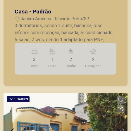
Casa - Padrão
Jardim América - Ribeirão Preto/SP
3 dormitórios, sendo 1 suíte, banheira, piso
inferior com recepção, bancada, ar condicionado,
6 salas, 2 wcs, sendo 1 adaptado para PNE,
cozinha c/ armário, despensa, quintal, rampa de
acesso, AS, 2 vagas de garagem recuadas.
3
1
2
2
Dorm.
Suite
Banho
Garagens
Cód.
168809