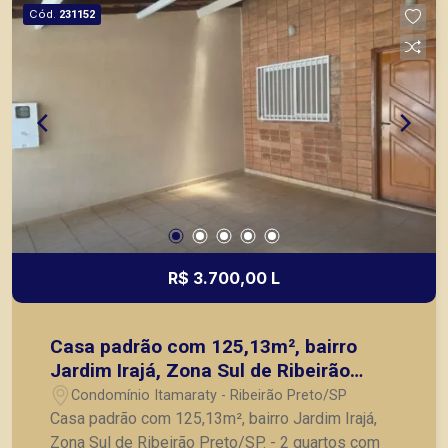
ou mesmo nos principais lançamentos da cidade
Cód.
231152
de Ribeirão Preto.
R$ 3.700,00 L
Casa padrão com 125,13m², bairro
Jardim Irajá, Zona Sul de Ribeirão
Preto/SP.
Condomínio Itamaraty - Ribeirão Preto/SP
Casa padrão com 125,13m², bairro Jardim Irajá,
Zona Sul de Ribeirão Preto/SP. - 2 quartos com