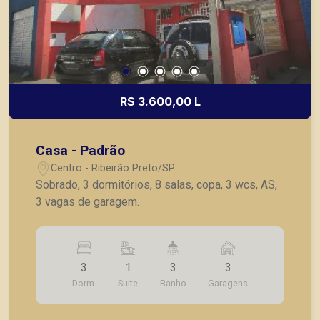
R$ 3.600,00 L
Casa - Padrão
Centro - Ribeirão Preto/SP
Sobrado, 3 dormitórios, 8 salas, copa, 3 wcs, AS,
3 vagas de garagem.
3
1
3
3
Dorm.
Suite
Banho
Garagens