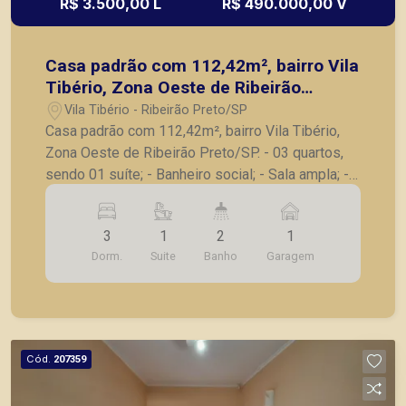
R$ 3.500,00 L
R$ 490.000,00 V
Casa padrão com 112,42m², bairro Vila
Tibério, Zona Oeste de Ribeirão
Preto/SP.
Vila Tibério - Ribeirão Preto/SP
Casa padrão com 112,42m², bairro Vila Tibério,
Zona Oeste de Ribeirão Preto/SP. - 03 quartos,
sendo 01 suíte; - Banheiro social; - Sala ampla; -
Sala de jantar; - Cozinha; - Despensa; -
Lavanderia; - Quintal com churrasqueira; - 01 vaga
3
1
2
1
de garagem. Seja para vender, alugar ou adquirir
Dorm.
Suite
Banho
Garagem
seu imóvel entre em contato com a Piramid
Imóveis, a sua imobiliária em Ribeirão Preto.
Cód.
207359