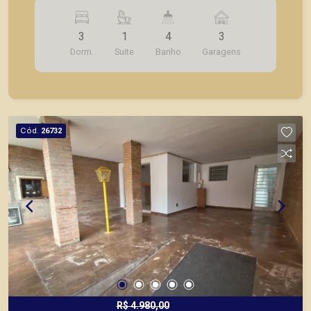
serviço, 3 vagas de garagem.
3
1
4
3
Dorm.
Suite
Banho
Garagens
Cód.
26732
R$ 4.980,00