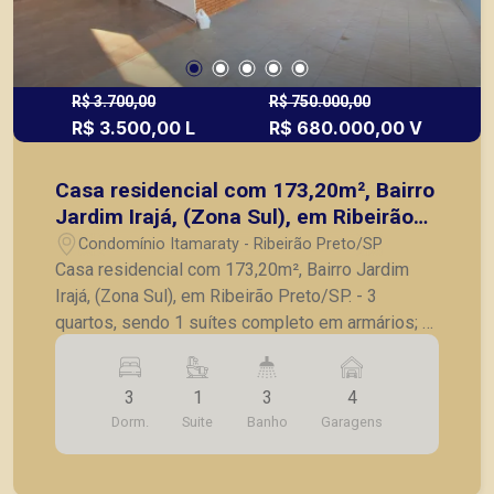
R$ 3.700,00
R$ 750.000,00
R$ 3.500,00 L
R$ 680.000,00 V
Casa residencial com 173,20m², Bairro
Jardim Irajá, (Zona Sul), em Ribeirão
Preto/SP.
Condomínio Itamaraty - Ribeirão Preto/SP
Casa residencial com 173,20m², Bairro Jardim
Irajá, (Zona Sul), em Ribeirão Preto/SP. - 3
quartos, sendo 1 suítes completo em armários; -
Banheiro social; - Sala de Tv e Jantar; - Cozinha
com gabinete; - Dependência e banheiro de
3
1
3
4
serviço; - Quintal; - 4 vagas de garagem. A
Dorm.
Suite
Banho
Garagens
Piramid tem como objetivo atender seus clientes
com agilidade e segurança, em locação, vendas
de imóveis prontos, usados ou mesmo nos