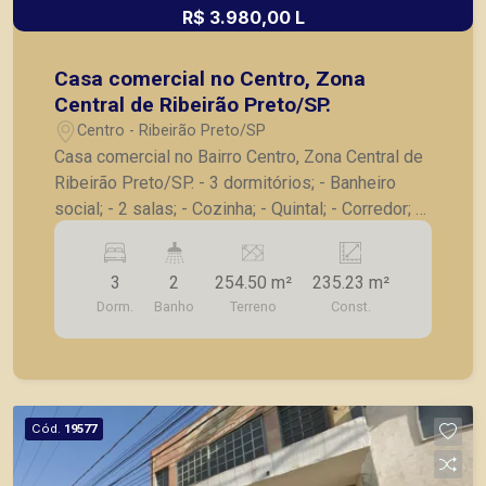
R$ 3.980,00 L
Casa comercial no Centro, Zona
Central de Ribeirão Preto/SP.
Centro - Ribeirão Preto/SP
Casa comercial no Bairro Centro, Zona Central de
Ribeirão Preto/SP. - 3 dormitórios; - Banheiro
social; - 2 salas; - Cozinha; - Quintal; - Corredor; -
Dependência de serviço; - Área de serviço; - Sem
garagem. A Piramid tem como objetivo atender
3
2
254.50 m²
235.23 m²
seus clientes com agilidade e segurança, em
Dorm.
Banho
Terreno
Const.
locação, vendas de imóveis prontos, usados ou
mesmo nos principais lançamentos da cidade de
Ribeirão Preto.
Cód.
19577