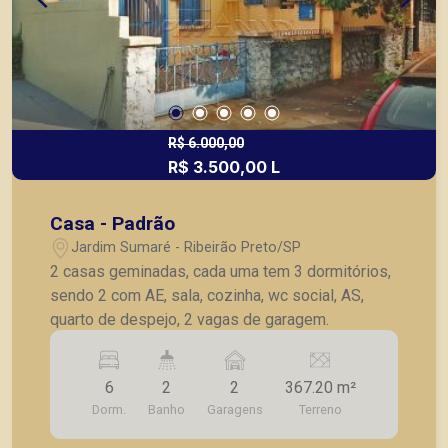
R$ 6.000,00
R$ 3.500,00 L
Casa - Padrão
Jardim Sumaré - Ribeirão Preto/SP
2 casas geminadas, cada uma tem 3 dormitórios,
sendo 2 com AE, sala, cozinha, wc social, AS,
quarto de despejo, 2 vagas de garagem.
6
2
2
367.20 m²
Dorm.
Banho
Garagens
Terreno