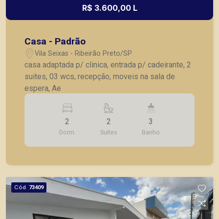
R$ 3.600,00 L
Casa - Padrão
Vila Seixas - Ribeirão Preto/SP
casa adaptada p/ clinica, entrada p/ cadeirante, 2
suites, 03 wcs, recepção, moveis na sala de
espera, Ae
2
2
3
Dorm.
Suítes
Banho
Cód.
73409