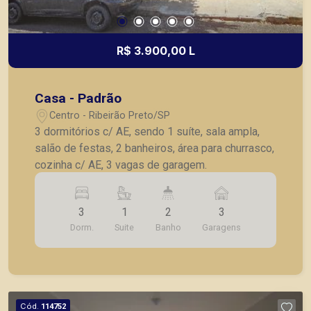
R$ 3.900,00 L
Casa - Padrão
Centro - Ribeirão Preto/SP
3 dormitórios c/ AE, sendo 1 suíte, sala ampla,
salão de festas, 2 banheiros, área para churrasco,
cozinha c/ AE, 3 vagas de garagem.
3
1
2
3
Dorm.
Suite
Banho
Garagens
Cód.
114752