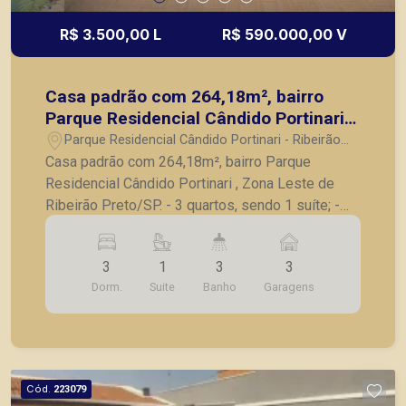
R$ 3.500,00 L
R$ 590.000,00 V
Casa padrão com 264,18m², bairro
Parque Residencial Cândido Portinari ,
Zona Leste de Ribeirão Preto/SP.
Parque Residencial Cândido Portinari - Ribeirão
Preto/SP
Casa padrão com 264,18m², bairro Parque
Residencial Cândido Portinari , Zona Leste de
Ribeirão Preto/SP. - 3 quartos, sendo 1 suíte; -
Banheiro social; - Sala para 2 ambientes; -
Cozinha com armários; - Copa; - Área de serviço;
3
1
3
3
- Banheiro de serviço; - Quintal; - Área de
Dorm.
Suite
Banho
Garagens
churrasco; - 3 vagas de garagem. A Piramid tem
como objetivo atender seus clientes com
agilidade e segurança, em locação, vendas de
imóveis prontos, usados ou mesmo nos
principais lançamentos da cidade de Ribeirão
Cód.
223079
Preto.