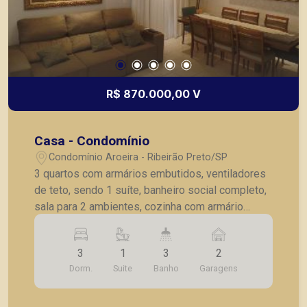
R$ 870.000,00 V
Casa - Condomínio
Condomínio Aroeira - Ribeirão Preto/SP
3 quartos com armários embutidos, ventiladores
de teto, sendo 1 suíte, banheiro social completo,
sala para 2 ambientes, cozinha com armário
embutido, copa, lavanderia, área de churrasco,
banheiro de empregada, 2 vagas de garagem
3
1
3
2
cobertas. Condomínio com piscina aquecida.
Dorm.
Suite
Banho
Garagens