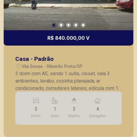
R$ 840.000,00 V
Casa - Padrão
Vila Seixas - Ribeirão Preto/SP
3 dorm com AE, sendo 1 suíte, closet, sala 3
ambientes, lavabo, cozinha planejada, ar
condicionado, corredores laterais, edícula com 1
wc, cozinha, despensa, lavanderia, piso frio,
grades nas janelas, 4 vagas garagem.
3
1
3
4
Dorm.
Suite
Banho
Garagens