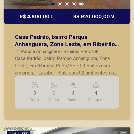
R$ 4.800,00 L
R$ 920.000,00 V
Casa Padrão, bairro Parque
Anhanguera, Zona Leste, em Ribeirão
Preto/SP
Parque Anhangüera - Ribeirão Preto/SP
Casa Padrão, bairro Parque Anhanguera, Zona
Leste, em Ribeirão Preto/SP - 03 Suítes com
armários; - Lavabo; - Sala para 02 ambientes com
pé direito duplo; - Cozinha com armários; -
Lavanderia; - Varanda gourmet com churrasqueira;
3
3
4
4
- Quintal; - 04 Vagas de garagem. A Piramid tem
Dorm.
Suítes
Banho
Garagens
como objetivo atender seus clientes com
agilidade e segurança, em locação, vendas de
imóveis prontos, usados ou mesmo nos
principais lançamentos da cidade de Ribeirão
Preto.
Cód.
142772