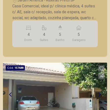
Jardim América - Ribeirão Preto/SP
Casa Comercial, ideal p/ clínica médica, 4 suítes
c/ AE, sala c/ recepção, sala de espera, wc
social, wc adaptado, cozinha planejada, quarto c/
wc externo, churrasqueira c/ wc, quintal, 5 vagas
de estacionamento.
4
4
5
5
Dorm.
Suítes
Banho
Garagens
Cód.
157688