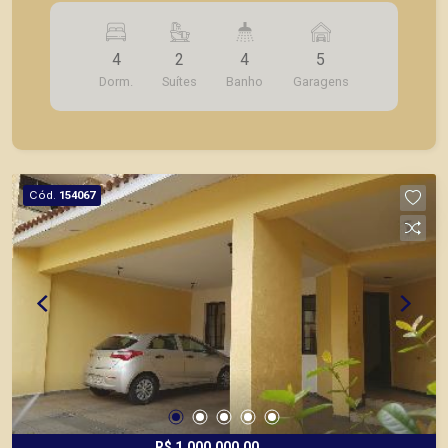
churrasqueira, amplo quintal, 5 vagas de garagem.
4
2
4
5
Dorm.
Suítes
Banho
Garagens
Cód.
154067
R$ 1.000.000,00