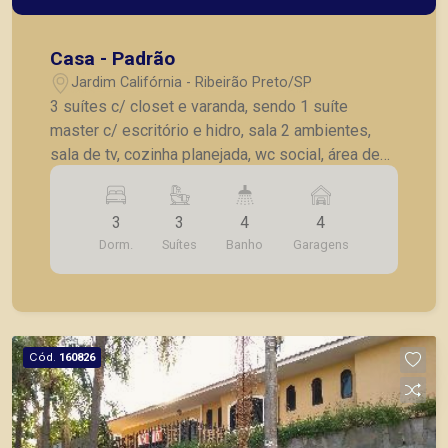
Casa - Padrão
Jardim Califórnia - Ribeirão Preto/SP
3 suítes c/ closet e varanda, sendo 1 suíte
master c/ escritório e hidro, sala 2 ambientes,
sala de tv, cozinha planejada, wc social, área de
lazer completa c/ churrasqueira, piscina,
dormitório e wc, aquecedor solar e água quente
3
3
4
4
em todos os cômodos, 4 vagas de garagem.
Dorm.
Suítes
Banho
Garagens
Cód.
160826