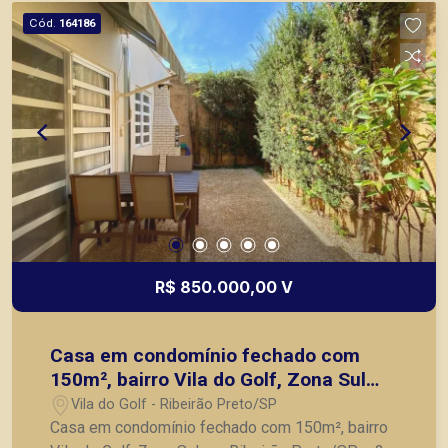
Cód.
164186
R$ 850.000,00 V
Casa em condomínio fechado com
150m², bairro Vila do Golf, Zona Sul
em Ribeirão Preto/SP;
Vila do Golf - Ribeirão Preto/SP
Casa em condomínio fechado com 150m², bairro