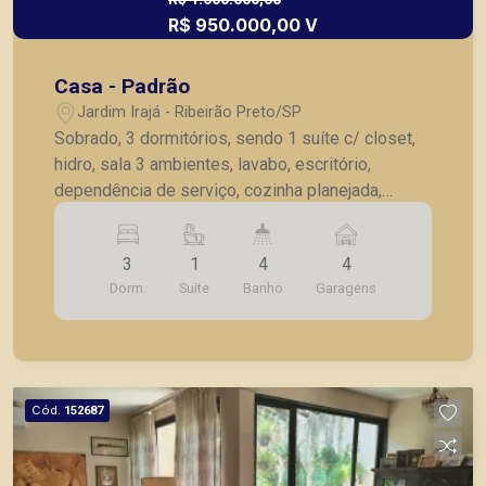
R$ 950.000,00 V
Casa - Padrão
Jardim Irajá - Ribeirão Preto/SP
Sobrado, 3 dormitórios, sendo 1 suíte c/ closet,
hidro, sala 3 ambientes, lavabo, escritório,
dependência de serviço, cozinha planejada,
despensa, lavanderia, piscina, churrasqueira,
vestiário, 4 vagas de garagem. Item? MOBILIADO
3
1
4
4
MOVEIS EMBUTIDOS NOS QUARTOS.
Dorm.
Suite
Banho
Garagens
Cód.
152687