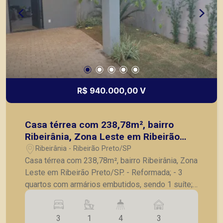
R$ 940.000,00 V
Casa térrea com 238,78m², bairro
Ribeirânia, Zona Leste em Ribeirão
Preto/SP.
Ribeirânia - Ribeirão Preto/SP
Casa térrea com 238,78m², bairro Ribeirânia, Zona
Leste em Ribeirão Preto/SP. - Reformada; - 3
quartos com armários embutidos, sendo 1 suíte; -
Banheiro social; - Lavabo; - Sala para 2
ambientes; - Cozinha com armário; - Lavanderia; -
3
1
4
3
Banheiro de serviço; - Varanda; - Quintal; - 3