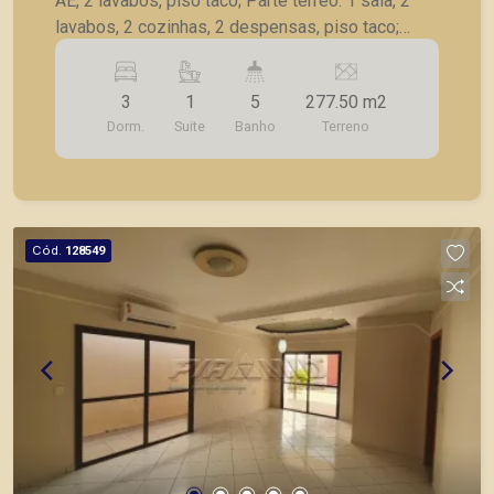
AE, 2 lavabos, piso taco; Parte térreo: 1 sala, 2
lavabos, 2 cozinhas, 2 despensas, piso taco;
Parte subsolo: 1 sala grande, 1 wc, 1 copa, AS,
piso carpete madeira, quintal; 2 entradas, 3
3
1
5
277.50 m2
relógios de energia individual.
Dorm.
Suite
Banho
Terreno
Cód.
128549