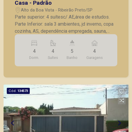
Casa - Padrão
Alto da Boa Vista - Ribeirão Preto/SP
Parte superior: 4 suítesc/ AE,área de estudos.
Parte Inferior: sala 3 ambientes, jd inverno, copa
cozinha, AS, dependência empregada, sauna,
piscina.
4
4
5
4
Dorm.
Suítes
Banho
Garagens
Cód.
134573