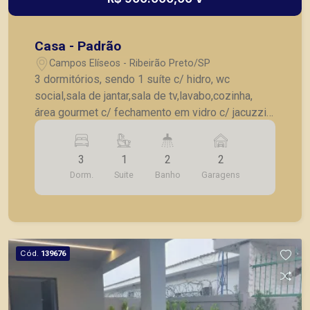
Casa - Padrão
Campos Elíseos - Ribeirão Preto/SP
3 dormitórios, sendo 1 suíte c/ hidro, wc
social,sala de jantar,sala de tv,lavabo,cozinha,
área gourmet c/ fechamento em vidro c/ jacuzzi,
lavanderia c/ armários, 2 vagas de garagem.
3
1
2
2
Dorm.
Suite
Banho
Garagens
Cód.
139676