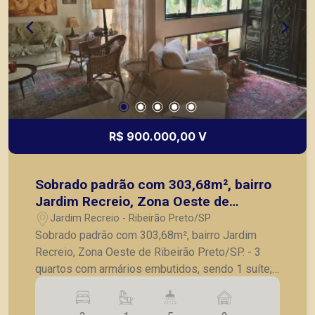
R$ 900.000,00 V
Sobrado padrão com 303,68m², bairro
Jardim Recreio, Zona Oeste de
Ribeirão Preto/SP.
Jardim Recreio - Ribeirão Preto/SP
Sobrado padrão com 303,68m², bairro Jardim
Recreio, Zona Oeste de Ribeirão Preto/SP. - 3
quartos com armários embutidos, sendo 1 suíte; -
Banheiro social; - Escritório; - Sala para 3
ambientes; - Lavabo; - Cozinha com armários; -