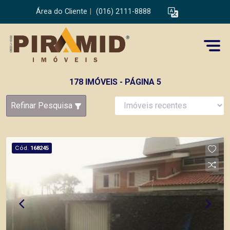
Área do Cliente
|
(016) 2111-8888
178 IMÓVEIS - PÁGINA 5
Refinar Pesquisa
Cód.
168245