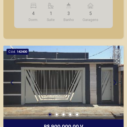
ventilador de teto, iluminação diferenciada,
sistema de alarme.
4
1
3
5
Dorm.
Suite
Banho
Garagens
Cód.
142400
R$ 900.000,00 V