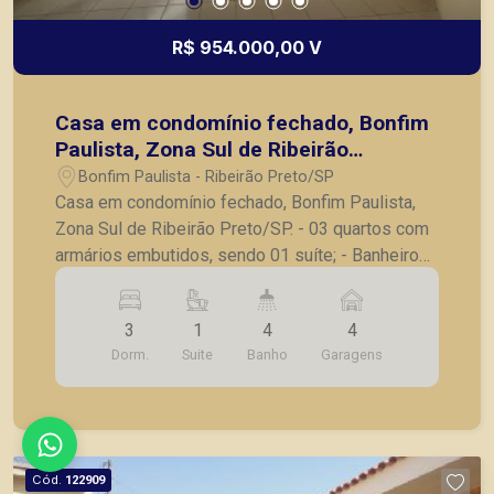
R$ 954.000,00 V
Casa em condomínio fechado, Bonfim
Paulista, Zona Sul de Ribeirão
Preto/SP.
Bonfim Paulista - Ribeirão Preto/SP
Casa em condomínio fechado, Bonfim Paulista,
Zona Sul de Ribeirão Preto/SP. - 03 quartos com
armários embutidos, sendo 01 suíte; - Banheiro
social completo; - Lavabo; - Sala para 02
ambientes; - Varanda gourmet com churrasqueira;
3
1
4
4
- Cozinha planejada; - Lavanderia; - Quarto de
Dorm.
Suite
Banho
Garagens
serviço; - Banheiro de serviço; - 04 vagas de
garagem. A Piramid tem como objetivo atender
seus clientes com agilidade e segurança, em
locação, vendas de imóveis prontos, usados ou
mesmo nos principais lançamentos da cidade de
Cód.
122909
Ribeirão Preto.