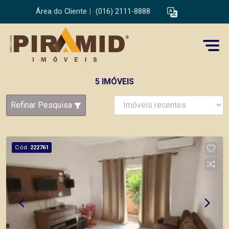
Área do Cliente
|
(016) 2111-8888
5 IMÓVEIS
Refinar Pesquisa
Cód.
222761