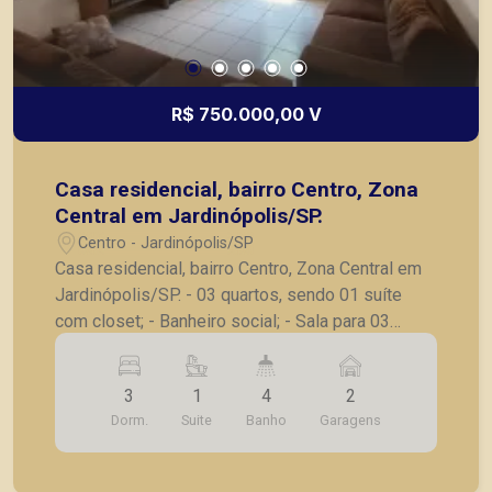
R$ 750.000,00 V
Casa residencial, bairro Centro, Zona
Central em Jardinópolis/SP.
Centro - Jardinópolis/SP
Casa residencial, bairro Centro, Zona Central em
Jardinópolis/SP. - 03 quartos, sendo 01 suíte
com closet; - Banheiro social; - Sala para 03
ambientes; - Cozinha planejada; - Lavanderia; -
Varanda gourmet com churrasqueira; - Vestiário; -
3
1
4
2
Quintal; - Playground com escorregador, balanço
Dorm.
Suite
Banho
Garagens
e gira-gira; - 02 vagas de garagem. A Piramid tem
como objetivo atender seus clientes com
agilidade e segurança, em locação, vendas de