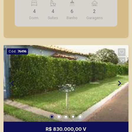
várias vagas de garagem
4
4
6
2
Dorm.
Suítes
Banho
Garagens
Cód.
76496
R$ 830.000,00 V