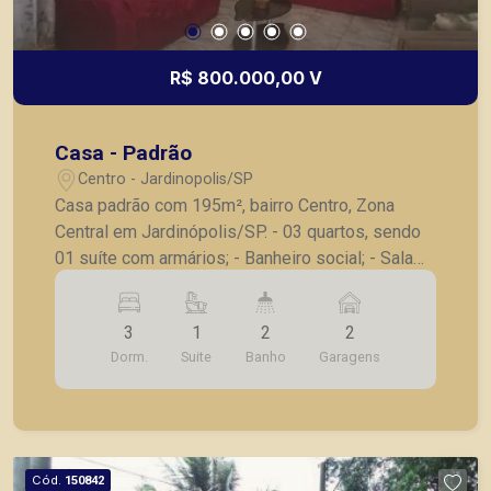
R$ 800.000,00 V
Casa - Padrão
Centro - Jardinopolis/SP
Casa padrão com 195m², bairro Centro, Zona
Central em Jardinópolis/SP. - 03 quartos, sendo
01 suíte com armários; - Banheiro social; - Sala
para 03 ambientes; - Cozinha planejada; - Área de
serviço; - Varanda gourmet; - Quintal; - 04 vagas
3
1
2
2
de garagem.
Dorm.
Suite
Banho
Garagens
Cód.
150842