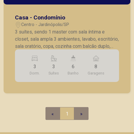
Casa - Condomínio
Centro - Jardinópolis/SP
3 suítes, sendo 1 master com sala íntima e
closet, sala ampla 3 ambientes, lavabo, escritório,
sala oratório, copa, cozinha com balcão duplo,
cozinha gourmet, AS com 3 tanques, despensa,
varanda com churrasqueira, salão externo, pintura
3
3
6
8
grafiato, luminárias, piscina, instalação para
Dorm.
Suítes
Banho
Garagens
aqeucedor solar, interfone, portão eletrônico,
estacionamento para vários carros.
«
1
»