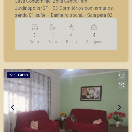
Casa Condomínio, Zona Central, em
Jardinópolis/SP - 03 Dormitórios com armários,
sendo 01 suíte; - Banheiro social; - Sala para 02
ambientes - Escritório; - Lavabo; - Cozinha
planejada; - Despensa; - Varanda gourmet; -
3
1
4
4
Entrada lateral independente; - 04 Vagas de
Dorm.
Suite
Banho
Garagens
garagem. A Piramid tem como objetivo atender
seus clientes com agilidade e segurança, em
locação, vendas de imóveis prontos, usados ou
mesmo nos principais lançamentos da cidade de
Ribeirão Preto.
Cód.
170351