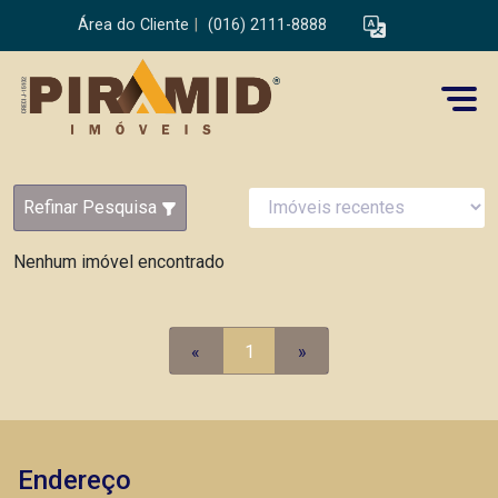
Área do Cliente
|
(016) 2111-8888
Refinar Pesquisa
Nenhum imóvel encontrado
«
1
»
Endereço