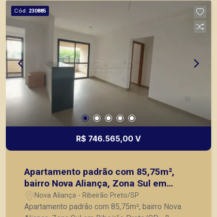
Cód.
230885
R$ 746.565,00 V
Apartamento padrão com 85,75m²,
bairro Nova Aliança, Zona Sul em
Ribeirão Preto/SP.
Nova Aliança - Ribeirão Preto/SP
Apartamento padrão com 85,75m², bairro Nova