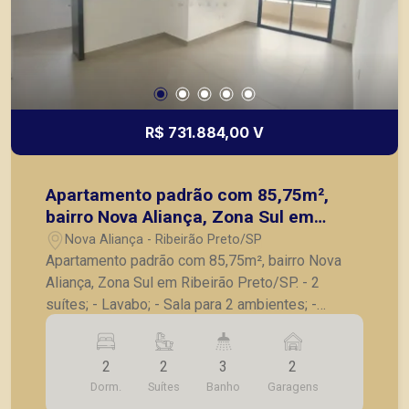
R$ 731.884,00 V
Apartamento padrão com 85,75m²,
bairro Nova Aliança, Zona Sul em
Ribeirão Preto/SP.
Nova Aliança - Ribeirão Preto/SP
Apartamento padrão com 85,75m², bairro Nova
Aliança, Zona Sul em Ribeirão Preto/SP. - 2
suítes; - Lavabo; - Sala para 2 ambientes; -
Varanda gourmet com churrasqueira; - Cozinha; -
Lavanderia; - 2 vagas de garagem. A Piramid tem
2
2
3
2
como objetivo atender seus clientes com
Dorm.
Suítes
Banho
Garagens
agilidade e segurança, em locação, vendas de