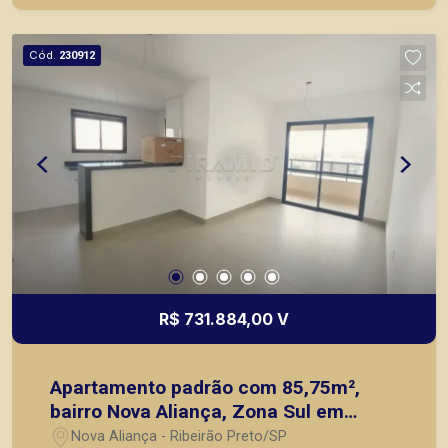
Preto
Cód.
230912
R$ 731.884,00 V
Apartamento padrão com 85,75m²,
bairro Nova Aliança, Zona Sul em
Ribeirão Preto/SP.
Nova Aliança - Ribeirão Preto/SP