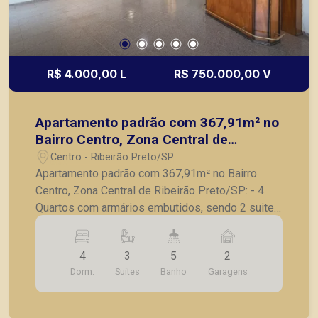
R$ 4.000,00 L
R$ 750.000,00 V
Apartamento padrão com 367,91m² no
Bairro Centro, Zona Central de
Ribeirão Preto/SP:
Centro - Ribeirão Preto/SP
Apartamento padrão com 367,91m² no Bairro
Centro, Zona Central de Ribeirão Preto/SP: - 4
Quartos com armários embutidos, sendo 2 suites
e 1 banheiro para 2 quartos; - Rouparia; - Hall
privativo; - Sala ampla de TV, Estar e Jantar; -
4
3
5
2
Sacada panorâmica; - Escritório; - Lavabo; -
Dorm.
Suítes
Banho
Garagens
Cozinha com armários planejados e copa; -
Despensa; - Lavanderia com armários; - Quarto e
banheiro de serviço; - 2 vagas de garagem; A