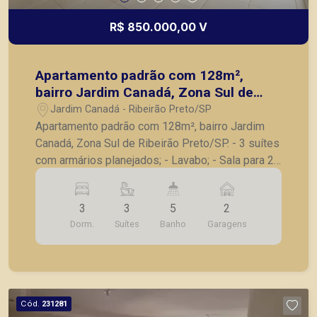
R$ 850.000,00 V
Apartamento padrão com 128m²,
bairro Jardim Canadá, Zona Sul de
Ribeirão Preto/SP.
Jardim Canadá - Ribeirão Preto/SP
Apartamento padrão com 128m², bairro Jardim
Canadá, Zona Sul de Ribeirão Preto/SP. - 3 suítes
com armários planejados; - Lavabo; - Sala para 2
ambientes; - Varanda gourmet fechada em vidro; -
Cozinha com armários planejados; - Despensa; -
3
3
5
2
Lavanderia; - Banheiro de serviço; - 2 vagas de
Dorm.
Suítes
Banho
Garagens
garagem. Também temos imóveis no Nova
Aliança, Jardim Botânico, Jardim Canadá, casas e
apartamentos próximos a mercados, farmácias,
escolas, além de pontos comerciais localizados
na Zona Sul.
Cód.
231281