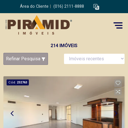
Área do Cliente
|
(016) 2111-8888
214 IMÓVEIS
Refinar Pesquisa
Cód.
232763