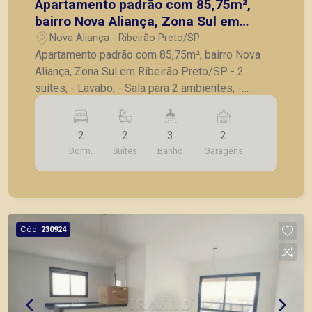
Apartamento padrão com 85,75m²,
bairro Nova Aliança, Zona Sul em
Ribeirão Preto/SP.
Nova Aliança - Ribeirão Preto/SP
Apartamento padrão com 85,75m², bairro Nova
Aliança, Zona Sul em Ribeirão Preto/SP. - 2
suítes; - Lavabo; - Sala para 2 ambientes; -
Varanda gourmet com churrasqueira; - Cozinha; -
Lavanderia; - 2 vagas de garagem. A Piramid tem
2
2
3
2
como objetivo atender seus clientes com
Dorm.
Suítes
Banho
Garagens
agilidade e segurança, em locação, vendas de
imóveis prontos, usados ou mesmo nos
principais lançamentos da cidade de Ribeirão
Preto.
Cód.
230924