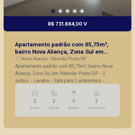
R$ 731.884,00 V
Apartamento padrão com 85,75m²,
bairro Nova Aliança, Zona Sul em
Ribeirão Preto/SP.
Nova Aliança - Ribeirão Preto/SP
Apartamento padrão com 85,75m², bairro Nova
Aliança, Zona Sul em Ribeirão Preto/SP. - 2
suítes; - Lavabo; - Sala para 2 ambientes; -
Varanda gourmet com churrasqueira; - Cozinha; -
Lavanderia; - 2 vagas de garagem. A Piramid tem
2
2
3
2
como objetivo atender seus clientes com
Dorm.
Suítes
Banho
Garagens
agilidade e segurança, em locação, vendas de
imóveis prontos, usados ou mesmo nos
principais lançamentos da cidade de Ribeirão
Preto.