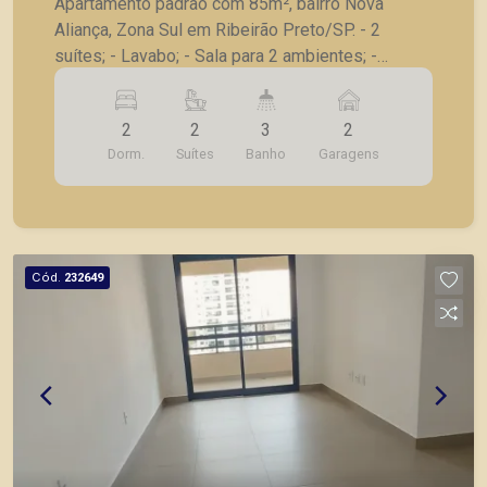
Apartamento padrão com 85m², bairro Nova
Aliança, Zona Sul em Ribeirão Preto/SP. - 2
suítes; - Lavabo; - Sala para 2 ambientes; -
Varanda gourmet com churrasqueira; - Cozinha; -
Despensa; - Área de serviço; - 2 vagas de
2
2
3
2
garagem. A Piramid tem como objetivo atender
Dorm.
Suítes
Banho
Garagens
seus clientes com agilidade e segurança, em
locação, vendas de imóveis prontos, usados ou
mesmo nos principais lançamentos da cidade de
Ribeirão Preto
Cód.
232649