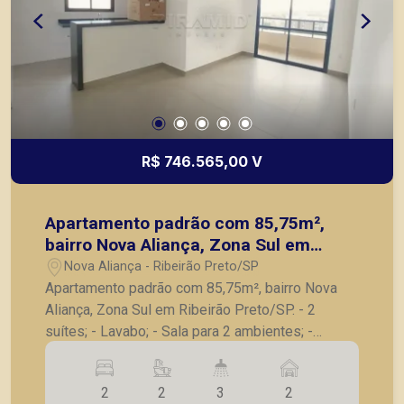
R$ 746.565,00 V
Apartamento padrão com 85,75m²,
bairro Nova Aliança, Zona Sul em
Ribeirão Preto/SP.
Nova Aliança - Ribeirão Preto/SP
Apartamento padrão com 85,75m², bairro Nova
Aliança, Zona Sul em Ribeirão Preto/SP. - 2
suítes; - Lavabo; - Sala para 2 ambientes; -
Varanda gourmet com churrasqueira; - Cozinha; -
Lavanderia; - 2 vagas de garagem. A Piramid tem
2
2
3
2
como objetivo atender seus clientes com