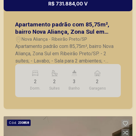
R$ 731.884,00 V
Apartamento padrão com 85,75m²,
bairro Nova Aliança, Zona Sul em
Ribeirão Preto/SP.
Nova Aliança - Ribeirão Preto/SP
Apartamento padrão com 85,75m², bairro Nova
Aliança, Zona Sul em Ribeirão Preto/SP. - 2
suítes; - Lavabo; - Sala para 2 ambientes; -
Varanda gourmet com churrasqueira; - Cozinha; -
Lavanderia; - 2 vagas de garagem. A Piramid tem
2
2
3
2
como objetivo atender seus clientes com
Dorm.
Suítes
Banho
Garagens
agilidade e segurança, em locação, vendas de
imóveis prontos, usados ou mesmo nos
principais lançamentos da cidade de Ribeirão
Preto.
Cód.
230858