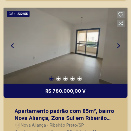
Piramid tem como objetivo atender seus clientes
com agilidade e segurança, em locação, vendas
Cód.
232655
de imóveis prontos, usados ou mesmo nos
principais lançamentos da cidade de Ribeirão
Preto.
R$ 780.000,00 V
Apartamento padrão com 85m², bairro
Nova Aliança, Zona Sul em Ribeirão
Preto/SP.
Nova Aliança - Ribeirão Preto/SP