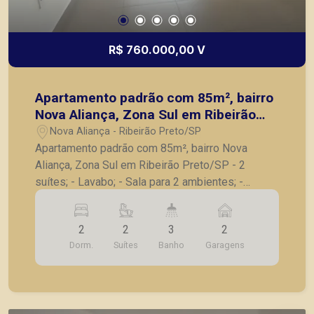
R$ 760.000,00 V
Apartamento padrão com 85m², bairro
Nova Aliança, Zona Sul em Ribeirão
Preto/SP
Nova Aliança - Ribeirão Preto/SP
Apartamento padrão com 85m², bairro Nova
Aliança, Zona Sul em Ribeirão Preto/SP - 2
suítes; - Lavabo; - Sala para 2 ambientes; -
Varanda gourmet com churrasqueira; - Cozinha; -
Despensa; - Área de serviço; - 2 vagas de
2
2
3
2
garagem. A Piramid tem como objetivo atender
Dorm.
Suítes
Banho
Garagens
seus clientes com agilidade e segurança, em
locação, vendas de imóveis prontos, usados ou
mesmo nos principais lançamentos da cidade de
Ribeirão Preto.