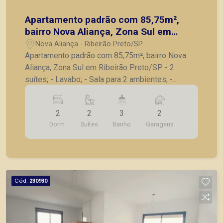
Apartamento padrão com 85,75m²,
bairro Nova Aliança, Zona Sul em
Ribeirão Preto/SP.
Nova Aliança - Ribeirão Preto/SP
Apartamento padrão com 85,75m², bairro Nova
Aliança, Zona Sul em Ribeirão Preto/SP. - 2
suítes; - Lavabo; - Sala para 2 ambientes; -
Varanda gourmet com churrasqueira; - Cozinha; -
Lavanderia; - 2 vagas de garagem. A Piramid tem
2
2
3
2
como objetivo atender seus clientes com
Dorm.
Suítes
Banho
Garagens
agilidade e segurança, em locação, vendas de
imóveis prontos, usados ou mesmo nos
principais lançamentos da cidade de Ribeirão
Preto.
Cód.
230930