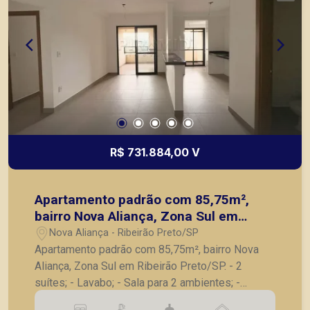
R$ 731.884,00 V
Apartamento padrão com 85,75m²,
bairro Nova Aliança, Zona Sul em
Ribeirão Preto/SP.
Nova Aliança - Ribeirão Preto/SP
Apartamento padrão com 85,75m², bairro Nova
Aliança, Zona Sul em Ribeirão Preto/SP. - 2
suítes; - Lavabo; - Sala para 2 ambientes; -
Varanda gourmet com churrasqueira; - Cozinha; -