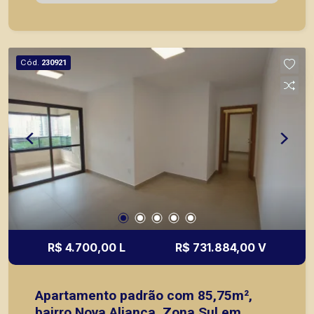
imóveis prontos, usados ou mesmo nos
principais lançamentos da cidade de Ribeirão
Preto.
Cód.
230921
R$ 4.700,00 L
R$ 731.884,00 V
Apartamento padrão com 85,75m²,
bairro Nova Aliança, Zona Sul em