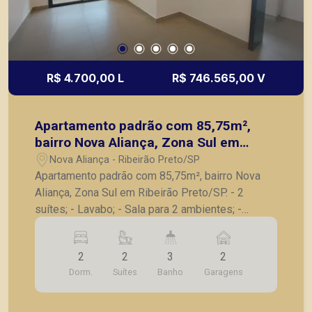
R$ 4.700,00 L
R$ 746.565,00 V
Apartamento padrão com 85,75m²,
bairro Nova Aliança, Zona Sul em
Ribeirão Preto/SP.
Nova Aliança - Ribeirão Preto/SP
Apartamento padrão com 85,75m², bairro Nova
Aliança, Zona Sul em Ribeirão Preto/SP. - 2
suítes; - Lavabo; - Sala para 2 ambientes; -
Varanda gourmet com churrasqueira; - Cozinha; -
Lavanderia; - 2 vagas de garagem. A Piramid tem
2
2
3
2
como objetivo atender seus clientes com
Dorm.
Suítes
Banho
Garagens
agilidade e segurança, em locação, vendas de
imóveis prontos, usados ou mesmo nos
principais lançamentos da cidade de Ribeirão