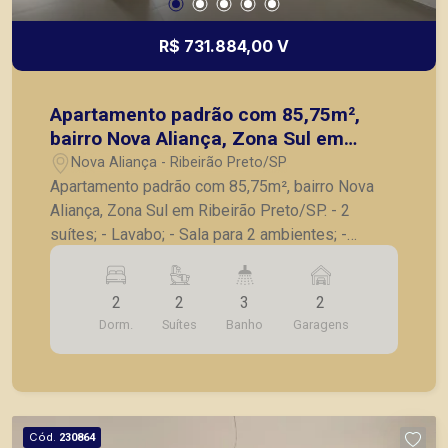
R$ 731.884,00 V
Apartamento padrão com 85,75m²,
bairro Nova Aliança, Zona Sul em
Ribeirão Preto/SP.
Nova Aliança - Ribeirão Preto/SP
Apartamento padrão com 85,75m², bairro Nova
Aliança, Zona Sul em Ribeirão Preto/SP. - 2
suítes; - Lavabo; - Sala para 2 ambientes; -
Varanda gourmet com churrasqueira; - Cozinha; -
Lavanderia; - 2 vagas de garagem. A Piramid tem
2
2
3
2
como objetivo atender seus clientes com
Dorm.
Suítes
Banho
Garagens
agilidade e segurança, em locação, vendas de
imóveis prontos, usados ou mesmo nos
principais lançamentos da cidade de Ribeirão
Preto.
Cód.
230864