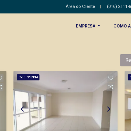
Área do Cliente
|
(016) 2111-
EMPRESA
COMO 
Re
Cód.
117134