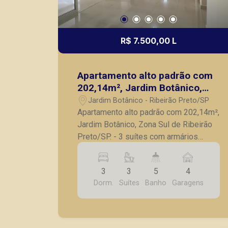
R$ 7.500,00 L
Apartamento alto padrão com
202,14m², Jardim Botânico,
Zona Sul de Ribeirão Preto/SP.
Jardim Botânico - Ribeirão Preto/SP
Apartamento alto padrão com 202,14m²,
Jardim Botânico, Zona Sul de Ribeirão
Preto/SP. - 3 suítes com armários
embutidos e ares condicionados,
sendo 1 master com closet, pia dupla e
3
3
5
4
banheira; - 2 roupeiros no corredor; -
Dorm.
Suítes
Banho
Garagens
Escritório com armários embutidos; -
Lavabo; - Sala para 3 ambientes com 3
ares condicionados; - Varanda gourmet
com blindex e persianas; - Cozinha