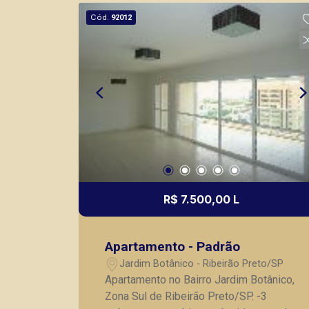
planejada com cooktop, coifa e mesa; -
Cód.
92012
Despensa; - Área de serviço planejada;
- Banheiro serviço; - Apartamento
riquíssimo em armários, acabamentos
sofisticados, piso porcelanato,
completo em iluminação; - 4 vagas de
garagem. A Piramid tem como objetivo
atender seus clientes com agilidade e
segurança, em locação, vendas de
imóveis prontos, usados ou mesmo
nos principais lançamentos da cidade
de Ribeirão Preto.
R$ 7.500,00 L
Apartamento - Padrão
Jardim Botânico - Ribeirão Preto/SP
Apartamento no Bairro Jardim Botânico,
Zona Sul de Ribeirão Preto/SP. -3