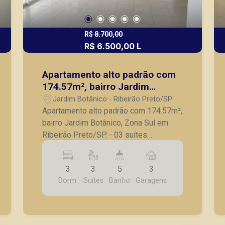
R$ 8.700,00
R$ 6.500,00 L
Apartamento alto padrão com
174.57m², bairro Jardim
Botânico, Zona Sul em Ribeirão
Jardim Botânico - Ribeirão Preto/SP
Preto/SP.
Apartamento alto padrão com 174.57m²,
bairro Jardim Botânico, Zona Sul em
Ribeirão Preto/SP. - 03 suítes
completas em armários; - Lavabo; -
Sala para 02 ambientes; - Cozinha
3
3
5
3
planejada; - Lavanderia; - Banheiro de
Dorm.
Suítes
Banho
Garagens
serviço; - Varanda gourmet fechada em
vidro e com churrasqueira; - 03 vagas
de garagem. Também temos imóveis
no Nova Aliança, Jardim Botânico,