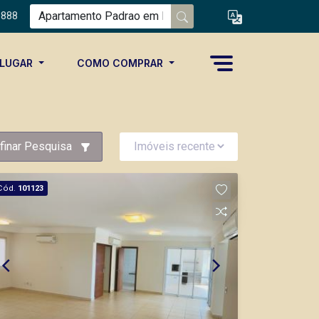
8888
ALUGAR
COMO COMPRAR
finar Pesquisa
Cód.
101123