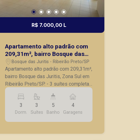
R$ 7.000,00 L
Apartamento alto padrão com
209,31m², bairro Bosque das
Juritis, Zona Sul em Ribeirão
Bosque das Juritis - Ribeirão Preto/SP
Preto/SP.
Apartamento alto padrão com 209,31m²,
bairro Bosque das Juritis, Zona Sul em
Ribeirão Preto/SP. - 3 suítes completa
em armários, sendo 1 master; -
Escritório; - Lavabo; - Sala para 3
3
3
5
4
ambientes; - Cozinha planejada; -
Dorm.
Suítes
Banho
Garagens
Lavanderia; - Banheiro de serviço; -
Varanda gourmet com churrasqueira; -
Elevador privativo; - 4 vagas de
garagem. Também temos imóveis no