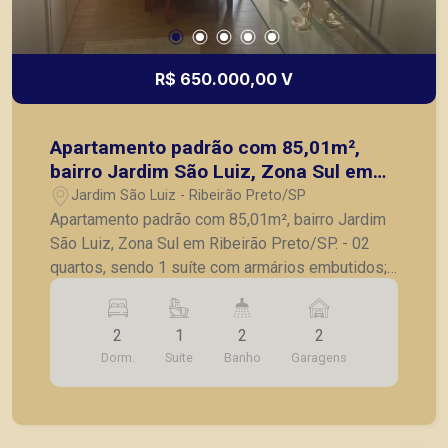
R$ 650.000,00 V
Apartamento padrão com 85,01m²,
bairro Jardim São Luiz, Zona Sul em
Ribeirão Preto/SP.
Jardim São Luiz - Ribeirão Preto/SP
Apartamento padrão com 85,01m², bairro Jardim
São Luiz, Zona Sul em Ribeirão Preto/SP. - 02
quartos, sendo 1 suíte com armários embutidos; -
Banheiro social; - Sala para 2 ambientes; -
Cozinha planejada; - Lavanderia; - 2 vagas de
2
1
2
2
garagem cobertas. A Piramid tem como objetivo
Dorm.
Suite
Banho
Garagens
atender seus clientes com agilidade e segurança,
em locação, vendas de imóveis prontos, usados
ou mesmo nos principais lançamentos da cidade
de Ribeirão Preto.