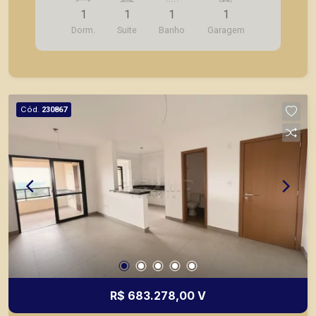
Mobilia completa no imóvel! A Piramid tem como
1
1
1
1
objetivo atender seus clientes com agilidade e
Dorm.
Suite
Banho
Garagem
segurança, em locação, vendas de imóveis
prontos, usados ou mesmo nos principais
lançamentos da cidade de Ribeirão Preto.
Cód.
230867
R$ 683.278,00 V