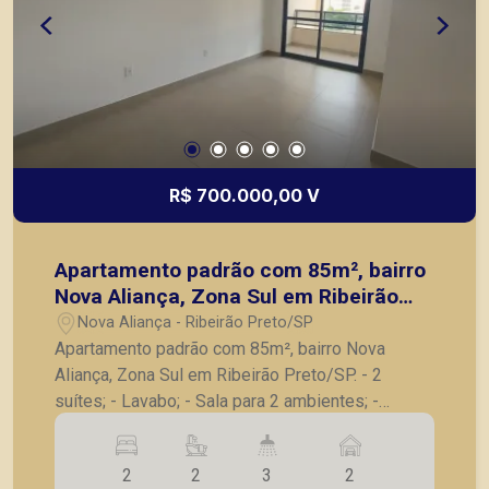
R$ 700.000,00 V
Apartamento padrão com 85m², bairro
Nova Aliança, Zona Sul em Ribeirão
Preto/SP.
Nova Aliança - Ribeirão Preto/SP
Apartamento padrão com 85m², bairro Nova
Aliança, Zona Sul em Ribeirão Preto/SP. - 2
suítes; - Lavabo; - Sala para 2 ambientes; -
Varanda gourmet com churrasqueira; - Cozinha; -
Despensa; - Área de serviço; - 2 vagas de
2
2
3
2
garagem. A Piramid tem como objetivo atender