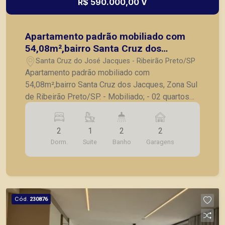
R$ 590.000,00 V
objetivo atender seus clientes com agilidade e
segurança, em locação, vendas de imóveis
prontos, usados ou mesmo nos principais
Apartamento padrão mobiliado com
lançamentos da cidade de Ribeirão Preto.
54,08m²,bairro Santa Cruz dos
Jacques, Zona Sul de Ribeirão
Santa Cruz do José Jacques - Ribeirão Preto/SP
Preto/SP.
Apartamento padrão mobiliado com
54,08m²,bairro Santa Cruz dos Jacques, Zona Sul
de Ribeirão Preto/SP. - Mobiliado; - 02 quartos
climatizados e com armários, sendo 01 suíte; -
Banheiro social; - Sala climatizada para 02
2
1
2
2
ambientes; - Varanda gourmet; - Cozinha
Dorm.
Suite
Banho
Garagens
planejada; - Lavanderia; - 02 vagas de garagem
cobertas. A Piramid tem como objetivo atender
seus clientes com agilidade e segurança, em
locação, vendas de imóveis prontos, usados ou
mesmo nos principais lançamentos da cidade de
Cód.
230876
Ribeirão Preto.