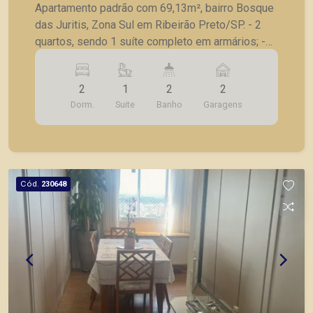
Apartamento padrão com 69,13m², bairro Bosque
das Juritis, Zona Sul em Ribeirão Preto/SP. - 2
quartos, sendo 1 suíte completo em armários; -
Banheiro social; - Sala para 2 ambientes; -
Sacada; - Cozinha planejada; - Lavanderia; - 2
2
1
2
2
vagas de garagem. Também temos imóveis no
Dorm.
Suite
Banho
Garagens
Jardim Olhos d´Água, Nova Aliança, Jardim Irajá,
Bosque das Juritis, casas e apartamentos
próximos a mercados, farmácias, escolas, além
de pontos comerciais localizados na Zona Sul.
Cód.
230648