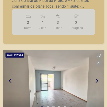
Zona Central de Ribeirão Preto/SP. - 3 quartos
com armários planejados, sendo 1 suíte; -
Roupeiro; - Lavabo; - Sala para 2 ambientes; -
Sacada; - Cozinha com armários planejados; -
3
1
3
2
Área de serviço com armário planejado; - 2 vagas
Dorm.
Suite
Banho
Garagens
de garagem. A Piramid tem como objetivo
atender seus clientes com agilidade e segurança,
em locação, vendas de imóveis prontos, usados
ou mesmo nos principais lançamentos da cidade
de Ribeirão Preto.
Cód.
229964