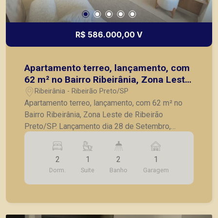
R$ 586.000,00 V
Apartamento terreo, lançamento, com
62 m² no Bairro Ribeirânia, Zona Leste
de Ribeirão Preto/SP.
Ribeirânia - Ribeirão Preto/SP
Apartamento terreo, lançamento, com 62 m² no
Bairro Ribeirânia, Zona Leste de Ribeirão
Preto/SP. Lançamento dia 28 de Setembro,
valores a partir de R$ 410 mil. - 2 dormitórios,
sendo 1 suíte - sala dois ambientes - varanda
2
1
2
1
Gourmet - cozinha - lavanderia - 1 vaga de
Dorm.
Suite
Banho
Garagem
garagem - Previsão de entrega é Novembro de
2027, ótima oportunidade de investimento ou
moradia - Consultar tabela atualizada e unidades
disponíveis Seja para vender, alugar ou adquirir