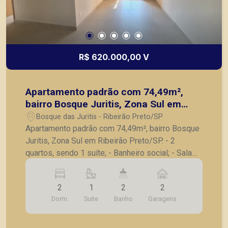
R$ 620.000,00 V
Apartamento padrão com 74,49m²,
bairro Bosque Juritis, Zona Sul em
Ribeirão Preto/SP.
Bosque das Juritis - Ribeirão Preto/SP
Apartamento padrão com 74,49m², bairro Bosque
Juritis, Zona Sul em Ribeirão Preto/SP. - 2
quartos, sendo 1 suíte; - Banheiro social; - Sala
para 2 ambientes; - Sacada; - Cozinha; -
Lavanderia; - 2 vagas de garagem. Também
2
1
2
2
temos imóveis no Jardim Olhos d´Água, Nova
Dorm.
Suite
Banho
Garagens
Aliança, Jardim Irajá, Bosque das Juritis, casas e
apartamentos próximos a mercados, farmácias,
escolas, além de pontos comerciais localizados