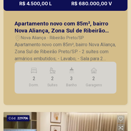
R$ 4.500,00 L
R$ 680.000,00 V
Apartamento novo com 85m², bairro
Nova Aliança, Zona Sul de Ribeirão
Preto/SP.
Nova Aliança - Ribeirão Preto/SP
Apartamento novo com 85m², bairro Nova Aliança,
Zona Sul de Ribeirão Preto/SP. - 2 suítes com
armários embutidos; - Lavabo; - Sala para 2
ambientes com painel; - Varanda gourmet
fechada com vidro; - Cozinha com armários
2
2
3
2
planejados; - Lavanderia com armários; -
Dorm.
Suítes
Banho
Garagens
Despensa; - Laje técnica; - 2 vagas de garagem.
A Piramid tem como objetivo atender seus
clientes com agilidade e segurança, em locação,
vendas de imóveis prontos, usados ou mesmo
nos principais lançamentos da cidade de Ribeirão
Cód.
229706
Preto.