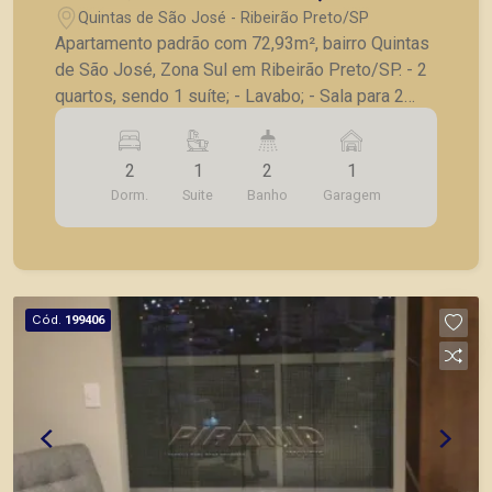
em Ribeirão Preto/SP.
Quintas de São José - Ribeirão Preto/SP
Apartamento padrão com 72,93m², bairro Quintas
de São José, Zona Sul em Ribeirão Preto/SP. - 2
quartos, sendo 1 suíte; - Lavabo; - Sala para 2
ambientes; - Varanda gourmet; - Cozinha; -
Despensa; - Lavanderia; - 1 vaga de garagem. A
2
1
2
1
Piramid tem como objetivo atender seus clientes
Dorm.
Suite
Banho
Garagem
com agilidade e segurança, em locação, vendas
de imóveis prontos, usados ou mesmo nos
principais lançamentos da cidade de Ribeirão
Preto.
Cód.
199406