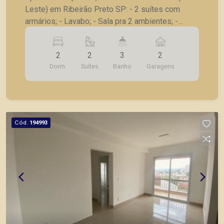
Leste) em Ribeirão Preto SP: - 2 suítes com
armários; - Lavabo; - Sala pra 2 ambientes; -
Varanda gourmet; - Cozinha planejada; -
Lavanderia; - 2 vagas de garagem. A Piramid tem
2
2
3
2
como objetivo atender seus clientes com
Dorm.
Suítes
Banho
Garagens
agilidade e segurança, em locação, vendas de
imóveis prontos, usados ou mesmo nos
principais lançamentos da cidade de Ribeirão
Preto.
Cód.
194993