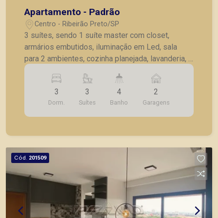
Apartamento - Padrão
Centro - Ribeirão Preto/SP
3 suítes, sendo 1 suíte master com closet,
armários embutidos, iluminação em Led, sala
para 2 ambientes, cozinha planejada, lavanderia, 2
vagas de garagem.
3
3
4
2
Dorm.
Suítes
Banho
Garagens
Cód.
201509