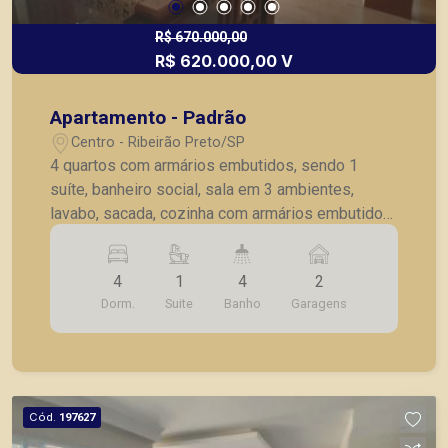
R$ 670.000,00
R$ 620.000,00 V
Apartamento - Padrão
Centro - Ribeirão Preto/SP
4 quartos com armários embutidos, sendo 1
suíte, banheiro social, sala em 3 ambientes,
lavabo, sacada, cozinha com armários embutidos,
lavanderia, dependência completa de empregada,
02 vagas de garagem.
4
1
4
2
Dorm.
Suite
Banho
Garagens
Cód.
197627