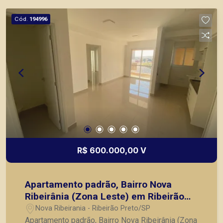
seus clientes com agilidade e segurança, em
locação, vendas de imóveis prontos, usados ou
Cód.
194996
mesmo nos principais lançamentos da cidade de
Ribeirão Preto.
R$ 600.000,00 V
Apartamento padrão, Bairro Nova
Ribeirânia (Zona Leste) em Ribeirão
Preto SP:
Nova Ribeirania - Ribeirão Preto/SP
Apartamento padrão, Bairro Nova Ribeirânia (Zona