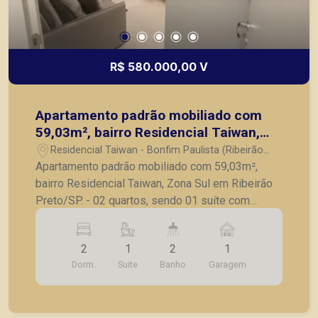
R$ 580.000,00 V
Apartamento padrão mobiliado com
59,03m², bairro Residencial Taiwan,
Zona Sul em Ribeirão Preto/SP.
Residencial Taiwan - Bonfim Paulista (Ribeirão
Preto)/SP
Apartamento padrão mobiliado com 59,03m²,
bairro Residencial Taiwan, Zona Sul em Ribeirão
Preto/SP. - 02 quartos, sendo 01 suíte com
armários; - Banheiro social; - Sala conjugada com
cozinha planejada; - Varanda gourmet fechada em
2
1
2
1
blindex; - Lavanderia com armário planejado; - 01
Dorm.
Suite
Banho
Garagem
vaga de garagem. Diferencial: - Aquecedor a gás;
- 03 climatizadores; - Iluminação, spots e
luminárias. A Piramid tem como objetivo atender