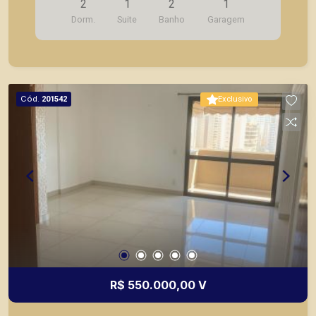
2
1
2
1
Dorm.
Suite
Banho
Garagem
Cód.
201542
Exclusivo
R$ 550.000,00 V