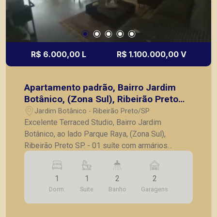
R$ 6.000,00 L
R$ 1.100.000,00 V
Apartamento padrão, Bairro Jardim
Botânico, (Zona Sul), Ribeirão Preto
SP.
Jardim Botânico - Ribeirão Preto/SP
Excelente Terraced Studio, Bairro Jardim
Botânico, ao lado Parque Raya, (Zona Sul),
Ribeirão Preto SP. - 01 suíte com armários
planejados e ar condicionado; - Banheiro da
suítes com box blindex; - Lavabo; - Sala integrada
1
1
2
2
a cozinha, com ar condicionado e móveis
Dorm.
Suite
Banho
Garagens
planejados; - Sacada com vista livre para o
Jardim Botânico e Parque Carlos Raya; - 02
vagas de garagem; Também temos imóveis no