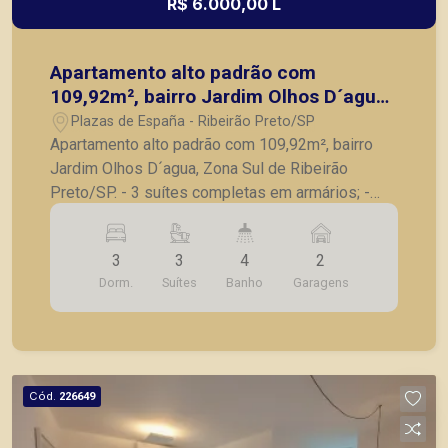
R$ 6.000,00 L
Apartamento alto padrão com
109,92m², bairro Jardim Olhos D´agua,
Zona Sul de Ribeirão Preto/SP.
Plazas de España - Ribeirão Preto/SP
Apartamento alto padrão com 109,92m², bairro
Jardim Olhos D´agua, Zona Sul de Ribeirão
Preto/SP. - 3 suítes completas em armários; -
Sala para 2 ambientes; - Lavabo; - Varanda
gourmet com churrasqueira e fechada em vidro; -
3
3
4
2
Cozinha com armários planejados; - Lavanderia; -
Dorm.
Suítes
Banho
Garagens
2 vagas de garagem. A Piramid tem como
objetivo atender seus clientes com agilidade e
segurança, em locação, vendas de imóveis
prontos, usados ou mesmo nos principais
lançamentos da cidade de Ribeirão Preto.
Cód.
226649