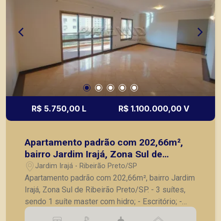
R$ 5.750,00 L
R$ 1.100.000,00 V
Apartamento padrão com 202,66m²,
bairro Jardim Irajá, Zona Sul de
Ribeirão Preto/SP.
Jardim Irajá - Ribeirão Preto/SP
Apartamento padrão com 202,66m², bairro Jardim
Irajá, Zona Sul de Ribeirão Preto/SP. - 3 suítes,
sendo 1 suíte master com hidro; - Escritório; -
Lavabo; - Sala para 2 ambientes; - Sala de TV; -