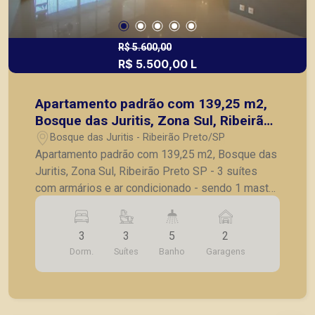
R$ 5.600,00
R$ 5.500,00 L
Apartamento padrão com 139,25 m2,
Bosque das Juritis, Zona Sul, Ribeirão
Preto SP
Bosque das Juritis - Ribeirão Preto/SP
Apartamento padrão com 139,25 m2, Bosque das
Juritis, Zona Sul, Ribeirão Preto SP - 3 suítes
com armários e ar condicionado - sendo 1 master
com closet e sacada - sala para 2 ambientes com
painel e rack, cristaleira, ar condicionado -
3
3
5
2
varanda gourmet com churrasqueira, fechada em
Dorm.
Suítes
Banho
Garagens
vidro - lavabo - escritório - cozinha planejada -
lavanderia planejada - banheiro de serviço - laje
técnica - 2 vagas paralelas de garagem +
depósito - Apartamento em término de instalação