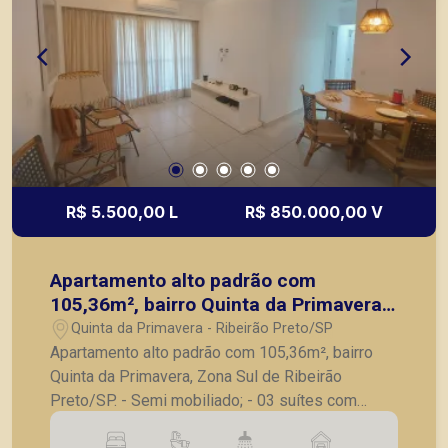
R$ 5.500,00 L
R$ 850.000,00 V
Apartamento alto padrão com
105,36m², bairro Quinta da Primavera,
Zona Sul de Ribeirão Preto/SP.
Quinta da Primavera - Ribeirão Preto/SP
Apartamento alto padrão com 105,36m², bairro
Quinta da Primavera, Zona Sul de Ribeirão
Preto/SP. - Semi mobiliado; - 03 suítes com
armários embutidos e ar condicionado, sendo 02