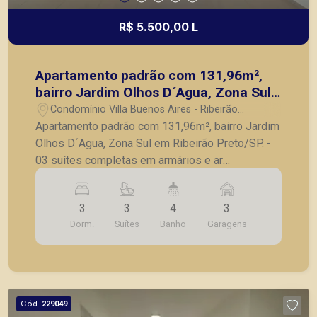
R$ 5.500,00 L
Apartamento padrão com 131,96m²,
bairro Jardim Olhos D´Agua, Zona Sul
em Ribeirão Preto/SP.
Condomínio Villa Buenos Aires - Ribeirão
Preto/SP
Apartamento padrão com 131,96m², bairro Jardim
Olhos D´Agua, Zona Sul em Ribeirão Preto/SP. -
03 suítes completas em armários e ar
condicionado; - Lavabo; - Sala ampliada integrada
com projeto de iluminação e ar condicionado; -
3
3
4
3
Varanda gourmet fechada em vidro e ar
Dorm.
Suítes
Banho
Garagens
condicionado central; - Cozinha planejada com
cooktop e exaustor; - Lavanderia; - Chuveiros
com aquecimento a gás; - 03 vagas de garagem.
A Piramid tem como objetivo atender seus
clientes com agilidade e segurança, em locação,
Cód.
229049
vendas de imóveis prontos, usados ou mesmo