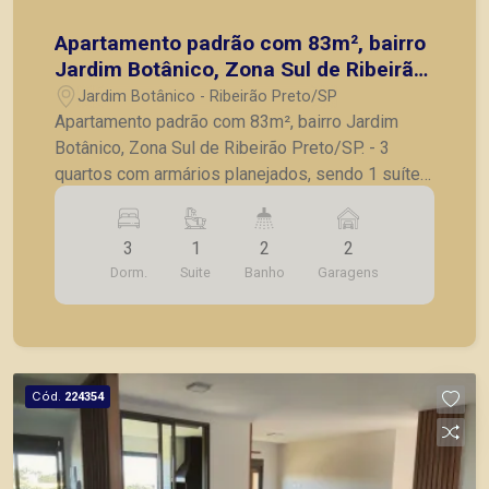
Apartamento padrão com 83m², bairro
Jardim Botânico, Zona Sul de Ribeirão
Preto/SP.
Jardim Botânico - Ribeirão Preto/SP
Apartamento padrão com 83m², bairro Jardim
Botânico, Zona Sul de Ribeirão Preto/SP. - 3
quartos com armários planejados, sendo 1 suíte;
- Banheiro social; - Sala para 2 ambientes com
painel de TV; - Cozinha com armários planejados;
3
1
2
2
- Lavanderia; - Varanda gourmet com
Dorm.
Suite
Banho
Garagens
churrasqueira; - 2 vagas de garagem. A Piramid
tem como objetivo atender seus clientes com
agilidade e segurança, em locação, vendas de
imóveis prontos, usados ou mesmo nos
principais lançamentos da cidade de Ribeirão
Cód.
224354
Preto.