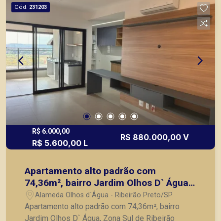
locação, vendas de imóveis prontos, usados ou
Cód.
231203
mesmo nos principais lançamentos da cidade de
Ribeirão Preto.
R$ 6.000,00
R$ 880.000,00 V
R$ 5.600,00 L
Apartamento alto padrão com
74,36m², bairro Jardim Olhos D` Água,
Zona Sul de Ribeirão Preto/SP.
Alameda Olhos d`Água - Ribeirão Preto/SP
Apartamento alto padrão com 74,36m², bairro
Jardim Olhos D` Água, Zona Sul de Ribeirão