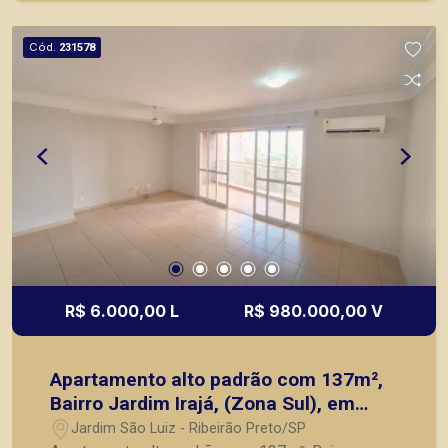
principais lançamentos da cidade de Ribeirão
Preto
Cód.
231578
R$ 6.000,00 L
R$ 980.000,00 V
Apartamento alto padrão com 137m²,
Bairro Jardim Irajá, (Zona Sul), em
Ribeirão Preto/SP.
Jardim São Luiz - Ribeirão Preto/SP