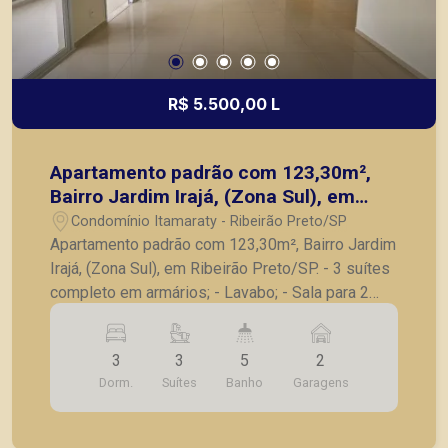
R$ 5.500,00 L
Apartamento padrão com 123,30m²,
Bairro Jardim Irajá, (Zona Sul), em
Ribeirão Preto/SP.
Condomínio Itamaraty - Ribeirão Preto/SP
Apartamento padrão com 123,30m², Bairro Jardim
Irajá, (Zona Sul), em Ribeirão Preto/SP. - 3 suítes
completo em armários; - Lavabo; - Sala para 2
ambientes; - Cozinha planejada; - Lavanderia; -
Banheiro de serviço; - Varanda gourmet fechada
3
3
5
2
em vidro; - 2 vagas de garagem. A Piramid tem
Dorm.
Suítes
Banho
Garagens
como objetivo atender seus clientes com
agilidade e segurança, em locação, vendas de
imóveis prontos, usados ou mesmo nos