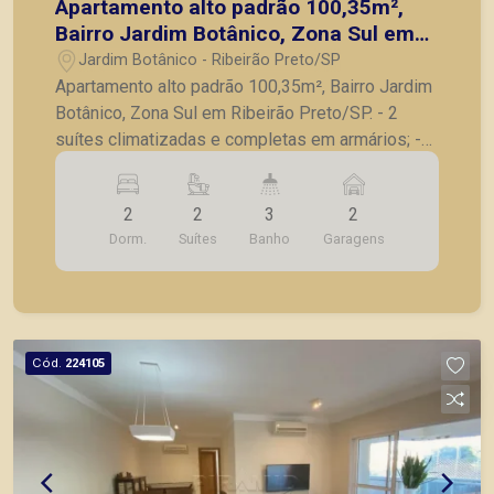
Apartamento alto padrão 100,35m²,
Bairro Jardim Botânico, Zona Sul em
Ribeirão Preto/SP.
Jardim Botânico - Ribeirão Preto/SP
Apartamento alto padrão 100,35m², Bairro Jardim
Botânico, Zona Sul em Ribeirão Preto/SP. - 2
suítes climatizadas e completas em armários; -
Sala ampla para 2 ambientes com painéis
embutidos; - Lavabo; - Varanda gourmet fechada
2
2
3
2
em vidro, com armário e churrasqueira elétrica; -
Dorm.
Suítes
Banho
Garagens
Cozinha com armários planejados, cooktop, forno
e microondas; - Área de serviço com armários; -
Apartamento todo climatizado; - Iluminação
diferenciada; - 2 Vagas de garagem. Também
temos imóveis no Nova Aliança, Jardim Botânico,
Cód.
224105
Jardim Canadá, casas e apartamentos próximos a
mercados, farmácias, escolas, além de pontos
comerciais localizados na Zona Sul.