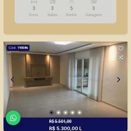
Sacada; - Cozinha planejada; - Despensa; -
3
3
5
3
Lavanderia; - Banheiro de serviço; - 3 vagas de
Dorm.
Suítes
Banho
Garagens
garagem. A Piramid tem como objetivo atender
seus clientes com agilidade e segurança, em
locação, vendas de imóveis prontos, usados ou
mesmo nos principais lançamentos da cidade de
Ribeirão Preto.
Cód.
190586
R$ 5.501,00
R$ 5.300,00 L