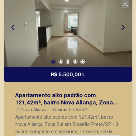
nos principais lançamentos da cidade de Ribeirão
Preto.
R$ 5.500,00 L
Apartamento alto padrão com
121,42m², bairro Nova Aliança, Zona
Sul em Ribeirão Preto/SP.
Nova Aliança - Ribeirão Preto/SP
Apartamento alto padrão com 121,42m², bairro
Nova Aliança, Zona Sul em Ribeirão Preto/SP. - 3
suítes completo em armários; - Lavabo; - Sala