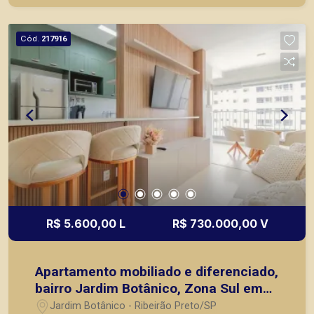
Jardim Canada, Santa Cruz do José Jacques,
Bosque das Juritis, casas e apartamentos
Cód.
217916
próximos a mercados, farmácias, escolas, além
de pontos comerciais localizados na Zona Sul.
R$ 5.600,00 L
R$ 730.000,00 V
Apartamento mobiliado e diferenciado,
bairro Jardim Botânico, Zona Sul em
Ribeirão Preto/SP.
Jardim Botânico - Ribeirão Preto/SP