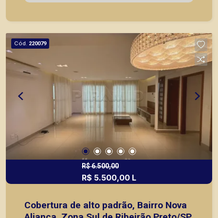
planejados, com cooktop, forno, geladeira, lava
loucas e filtro; - Lavanderia planejada; - Banheiro
de serviço; - 02 vagas de garagem. * Mobiliado
conforme as fotos.* A Piramid tem como objetivo
Cód.
220079
atender seus clientes com agilidade e segurança,
em locação, vendas de imóveis prontos, usados
ou mesmo nos principais lançamentos da cidade
de Ribeirão Preto.
R$ 6.500,00
R$ 5.500,00 L
Cobertura de alto padrão, Bairro Nova
Aliança, Zona Sul de Ribeirão Preto/SP.