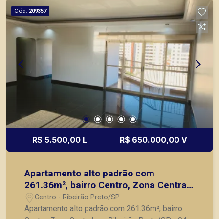
de armários, iluminação, ar condicionado e
Cód.
209357
pintura. A Piramid tem como objetivo atender
seus clientes com agilidade e segurança, em
locação, vendas de imóveis prontos, usados ou
mesmo nos principais lançamentos da cidade de
Ribeirão Preto.
R$ 5.500,00 L
R$ 650.000,00 V
Apartamento alto padrão com
261.36m², bairro Centro, Zona Central
em Ribeirão Preto/SP
Centro - Ribeirão Preto/SP
Apartamento alto padrão com 261.36m², bairro