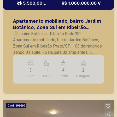
R$ 5.500,00 L
R$ 1.060.000,00 V
Apartamento mobiliado, bairro Jardim
Botânico, Zona Sul em Ribeirão
Preto/SP;
Jardim Botânico - Ribeirão Preto/SP
Apartamento mobiliado, bairro Jardim Botânico,
Zona Sul em Ribeirão Preto/SP; - 03 dormitórios,
sendo 01 suíte; - Sala para 02 ambientes; -
Sacada; - Lavabo; - Cozinha planejada; -
Lavanderia; - Banheiro de serviço; - 02 vagas de
3
1
4
2
garagem. A Piramid tem como objetivo atender
Dorm.
Suite
Banho
Garagens
seus clientes com agilidade e segurança, em
locação, vendas de imóveis prontos, usados ou
mesmo nos principais lançamentos da cidade de
Ribeirão Preto.
Cód.
196460