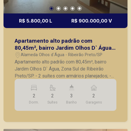
R$ 5.800,00 L
R$ 900.000,00 V
Apartamento alto padrão com
80,45m², bairro Jardim Olhos D` Água,
Zona Sul de Ribeirão Preto/SP.
Alameda Olhos d`Água - Ribeirão Preto/SP
Apartamento alto padrão com 80,45m², bairro
Jardim Olhos D` Água, Zona Sul de Ribeirão
Preto/SP. - 2 suítes com armários planejados; -
Banheiro social; - Sala para 2 ambientes
climatizada; - Varanda gourmet com
2
2
3
2
churrasqueira; - Cozinha planejada; - Lavanderia
Dorm.
Suítes
Banho
Garagens
planejada; - Aquecimento a gás com água quente
nos chuveiros e torneiras; - 2 vagas de garagem
cobertas. A Piramid tem como objetivo atender
seus clientes com agilidade e segurança, em