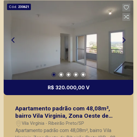
Cód.
230621
R$ 320.000,00 V
Apartamento padrão com 48,08m²,
bairro Vila Virginia, Zona Oeste de
Ribeirão Preto/SP.
Vila Virgínia - Ribeirão Preto/SP
Apartamento padrão com 48,08m², bairro Vila