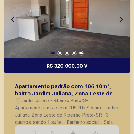
R$ 320.000,00 V
Apartamento padrão com 106,10m²,
bairro Jardim Juliana, Zona Leste de
Ribeirão Preto/SP.
Jardim Juliana - Ribeirão Preto/SP
Apartamento padrão com 106,10m², bairro Jardim
Juliana, Zona Leste de Ribeirão Preto/SP. - 3
quartos, sendo 1 suíte; - Banheiro social; - Sala
para 2 ambientes; - Varanda; - Cozinha com