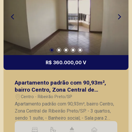
R$ 360.000,00 V
Apartamento padrão com 90,93m²,
bairro Centro, Zona Central de
Ribeirão Preto/SP.
Centro - Ribeirão Preto/SP
Apartamento padrão com 90,93m², bairro Centro,
Zona Central de Ribeirão Preto/SP. - 3 quartos,
sendo 1 suíte; - Banheiro social; - Sala para 2
ambientes; - Sacada; - Cozinha com armários; -