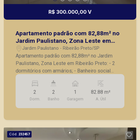
R$ 300.000,00 V
Apartamento padrão com 82,88m² no
Jardim Paulistano, Zona Leste em
Ribeirão Preto
Jardim Paulistano - Ribeirão Preto/SP
Apartamento padrão com 82,88m² no Jardim
Paulistano, Zona Leste em Ribeirão Preto: - 2
dormitórios com armários; - Banheiro social
completo; - Sala para 2 ambientes; - Cozinha
ampla com armários e gabinete; - Lavanderia
2
2
1
82.88 m²
ampla; - Banheiro de serviço revertido em
Dorm.
Banho
Garagem
A. Útil
despensa; - 1 vaga de garagem coberta. Seja
para vender, alugar ou adquirir seu imóvel entre
em contato com a Piramid Imóveis, a sua
imobiliária em Ribeirão Preto.
Cód.
232457