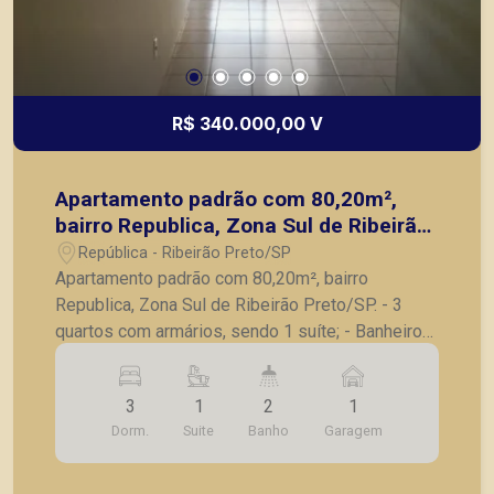
R$ 340.000,00 V
Apartamento padrão com 80,20m²,
bairro Republica, Zona Sul de Ribeirão
Preto/SP.
República - Ribeirão Preto/SP
Apartamento padrão com 80,20m², bairro
Republica, Zona Sul de Ribeirão Preto/SP. - 3
quartos com armários, sendo 1 suíte; - Banheiro
social; - Sala para 2 ambientes; - Sacada; -
Cozinha com armários planejados; - Lavanderia; -
3
1
2
1
1 Vaga de garagem. A Piramid tem como objetivo
Dorm.
Suite
Banho
Garagem
atender seus clientes com agilidade e segurança,
em locação, vendas de imóveis prontos, usados
ou mesmo nos principais lançamentos da cidade