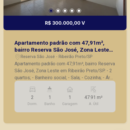
R$ 300.000,00 V
Apartamento padrão com 47,91m²,
bairro Reserva São José, Zona Leste
em Ribeirão Preto/SP.
Reserva São José - Ribeirão Preto/SP
Apartamento padrão com 47,91m², bairro Reserva
São José, Zona Leste em Ribeirão Preto/SP. - 2
quartos; - Banheiro social; - Sala; - Cozinha; - Área
de serviço; - Varanda gourmet; - 1 vaga de
garagem. A Piramid tem como objetivo atender
2
1
1
47.91 m²
seus clientes com agilidade e segurança, em
Dorm.
Banho
Garagem
A. Útil
locação, vendas de imóveis prontos, usados ou
mesmo nos principais lançamentos da cidade de
Ribeirão Preto.