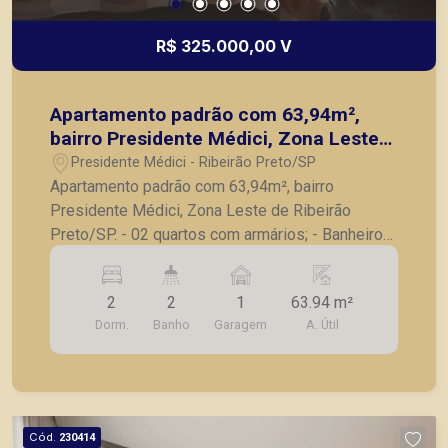
R$ 325.000,00 V
Apartamento padrão com 63,94m²,
bairro Presidente Médici, Zona Leste
de Ribeirão Preto/SP.
Presidente Médici - Ribeirão Preto/SP
Apartamento padrão com 63,94m², bairro
Presidente Médici, Zona Leste de Ribeirão
Preto/SP. - 02 quartos com armários; - Banheiro
social; - Lavabo; - Sala; - Sacada; - Cozinha com
armários; - Lavanderia; - 01 vaga de garagem
2
2
1
63.94 m²
coberta. A Piramid tem como objetivo atender
Dorm.
Banho
Garagem
A. Útil
seus clientes com agilidade e segurança, em
locação, vendas de imóveis prontos, usados ou
mesmo nos principais lançamentos da cidade de
Ribeirão Preto.
Cód.
230414