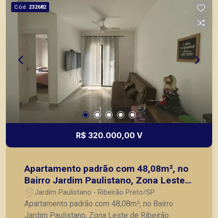
preocupação com mudanças, compra de móveis
Cód.
232682
ou montagem do imóvel. A Piramid tem como
objetivo atender seus clientes com agilidade e
segurança, em locação, vendas de imóveis
prontos, usados ou mesmo nos principais
lançamentos da cidade de Ribeirão Preto.
R$ 320.000,00 V
Apartamento padrão com 48,08m², no
Bairro Jardim Paulistano, Zona Leste
de Ribeirão Preto/SP;
Jardim Paulistano - Ribeirão Preto/SP
Apartamento padrão com 48,08m², no Bairro
Jardim Paulistano, Zona Leste de Ribeirão