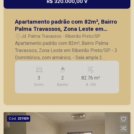
R$ 320.000,00 V
Apartamento padrão com 82m², Bairro
Palma Travassos, Zona Leste em
Ribeirão Preto/SP.
Jd. Palma Travassos - Ribeirão Preto/SP
Apartamento padrão com 82m², Bairro Palma
Travassos, Zona Leste em Ribeirão Preto/SP. - 3
Dormitórios, com armários; - Sala ampla 2
ambientes; - Sacada; - Banheiro social; - Cozinha
com armários; - Área de serviço; - 1 Vaga de
3
2
82.76 m²
garagem A Piramid tem como objetivo atender
Dorm.
Banho
A. Útil
seus clientes com agilidade e segurança, em
locação, vendas de imóveis prontos, usados ou
mesmo nos principais lançamentos da cidade de
Ribeirão Preto.
Cód.
231929