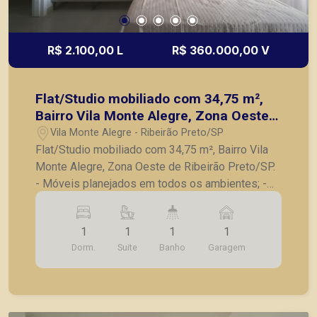
R$ 2.100,00 L
R$ 360.000,00 V
Flat/Studio mobiliado com 34,75 m²,
Bairro Vila Monte Alegre, Zona Oeste
de Ribeirão Preto/SP.
Vila Monte Alegre - Ribeirão Preto/SP
Flat/Studio mobiliado com 34,75 m², Bairro Vila
Monte Alegre, Zona Oeste de Ribeirão Preto/SP.
- Móveis planejados em todos os ambientes; -
Cozinha com armários planejados; - Banheiro
social completo; - Eletrodomésticos, incluindo
1
1
1
1
geladeira, micro-ondas e cooktop; - Utensílios
Dorm.
Suite
Banho
Garagem
domésticos essenciais; - Enxoval básico incluso;
- Pronto para morar; - 01 Vaga de garagem; Ideal
para profissionais, estudantes ou para quem
busca praticidade e conforto no dia a dia, sem a