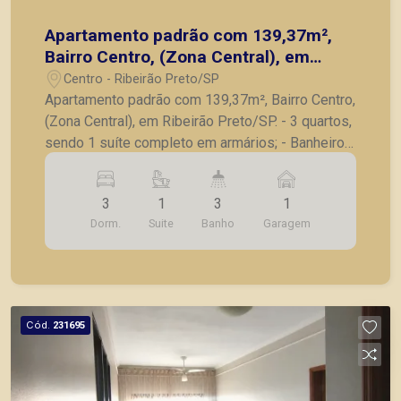
Apartamento padrão com 139,37m²,
Bairro Centro, (Zona Central), em
Ribeirão Preto/SP.
Centro - Ribeirão Preto/SP
Apartamento padrão com 139,37m², Bairro Centro,
(Zona Central), em Ribeirão Preto/SP. - 3 quartos,
sendo 1 suíte completo em armários; - Banheiro
social; - Sala para 2 ambientes; - Cozinha
planejada; - Lavanderia; - Dependência e banheiro
3
1
3
1
de serviço; - 1 vaga de garagem. A Piramid tem
Dorm.
Suite
Banho
Garagem
como objetivo atender seus clientes com
agilidade e segurança, em locação, vendas de
imóveis prontos, usados ou mesmo nos
principais lançamentos da cidade de Ribeirão
Preto.
Cód.
231695