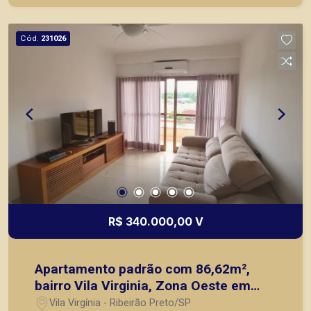
de Ribeirão Preto.
Cód.
231026
R$ 340.000,00 V
Apartamento padrão com 86,62m²,
bairro Vila Virginia, Zona Oeste em
Ribeirão Preto/SP.
Vila Virgínia - Ribeirão Preto/SP