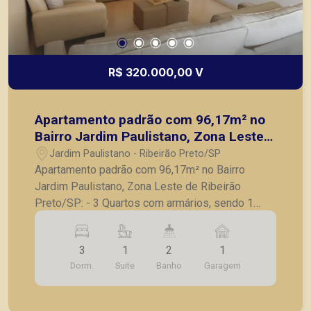
R$ 320.000,00 V
Apartamento padrão com 96,17m² no
Bairro Jardim Paulistano, Zona Leste
de Ribeirão Preto/SP:
Jardim Paulistano - Ribeirão Preto/SP
Apartamento padrão com 96,17m² no Bairro
Jardim Paulistano, Zona Leste de Ribeirão
Preto/SP: - 3 Quartos com armários, sendo 1
suite; - Banheiro social completo; - Sala para 2
ambientes; - Sacada; - Cozinha com armários
3
1
2
1
planejados; - Lavanderia; - 1 Vaga de garagem. A
Dorm.
Suite
Banho
Garagem
Piramid tem como objetivo atender seus clientes
com agilidade e segurança, em locação, vendas
de imóveis prontos, usados ou mesmo nos