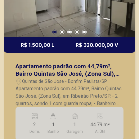
R$ 1.500,00 L
R$ 320.000,00 V
Apartamento padrão com 44,79m²,
Bairro Quintas São José, (Zona Sul),
em Ribeirão Preto/SP.
Quintas de São José - Bonfim Paulista/SP
Apartamento padrão com 44,79m², Bairro Quintas
São José, (Zona Sul), em Ribeirão Preto/SP. - 2
quartos, sendo 1 com guarda roupa; - Banheiro
social; - Sala para 2 ambientes; - Cozinha
planejada; - Lavanderia; - Sacada; - 1 vaga de
2
1
1
44.79 m²
garagem. A Piramid tem como objetivo atender
Dorm.
Banho
Garagem
A. Útil
seus clientes com agilidade e segurança, em