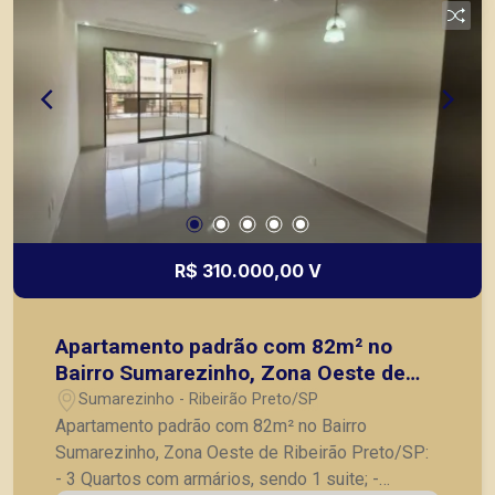
R$ 310.000,00 V
Apartamento padrão com 82m² no
Bairro Sumarezinho, Zona Oeste de
Ribeirão Preto/SP:
Sumarezinho - Ribeirão Preto/SP
Apartamento padrão com 82m² no Bairro
Sumarezinho, Zona Oeste de Ribeirão Preto/SP:
- 3 Quartos com armários, sendo 1 suite; -