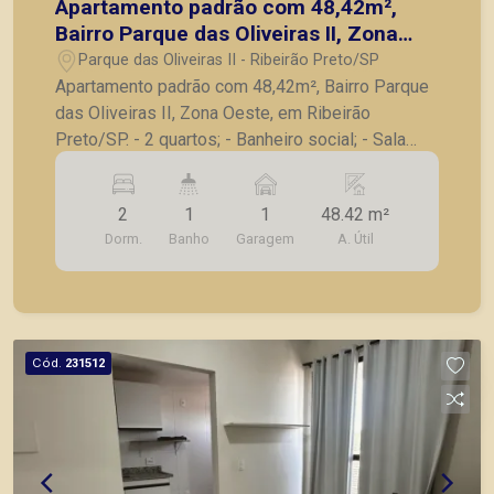
Apartamento padrão com 48,42m²,
Bairro Parque das Oliveiras II, Zona
Oeste, em Ribeirão Preto/SP.
Parque das Oliveiras II - Ribeirão Preto/SP
Apartamento padrão com 48,42m², Bairro Parque
das Oliveiras II, Zona Oeste, em Ribeirão
Preto/SP. - 2 quartos; - Banheiro social; - Sala
para 02 ambientes; - Sacada; - Cozinha; -
Lavanderia integrada; - 01 vaga de garagem; A
2
1
1
48.42 m²
Piramid tem como objetivo atender seus clientes
Dorm.
Banho
Garagem
A. Útil
com agilidade e segurança, em locação, vendas
de imóveis prontos, usados ou mesmo nos
principais lançamentos da cidade de Ribeirão
Preto.
Cód.
231512