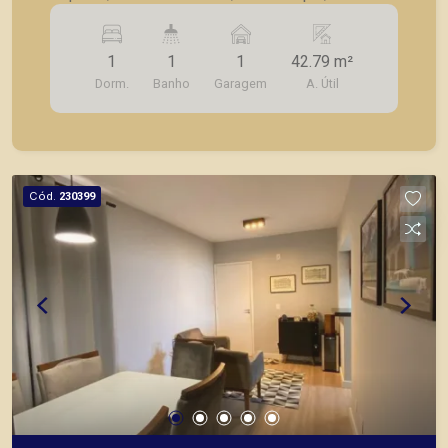
- Cozinha; - 1 vaga de garagem. 1.Localização
privilegiada 2. 8 Farmácia 3. Supermercado
1
1
1
42.79 m²
Savegnago 4. Hospital São Paulo 5. R. Cerqueira
Dorm.
Banho
Garagem
A. Útil
César 6. Av. 9 de Julho 7. Av. Itatiaia 8. Hospital
São Francisco Av. Independência A 55 m da Av.
Itatiaia A 750 m do supermercado A 350 m da
farmácia A 3.7 km do RibeirãoShopping A Piramid
tem como objetivo atender seus clientes com
Cód.
230399
agilidade e segurança, em locação, vendas de
imóveis prontos, usados ou mesmo nos
principais lançamentos da cidade de Ribeirão
Preto.