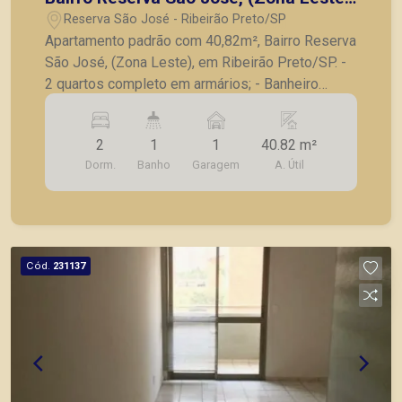
em Ribeirão Preto/SP.
Reserva São José - Ribeirão Preto/SP
Apartamento padrão com 40,82m², Bairro Reserva
São José, (Zona Leste), em Ribeirão Preto/SP. -
2 quartos completo em armários; - Banheiro
social; - Sala para 2 ambientes; - Cozinha
planejada; - Lavanderia; - 1 vaga de garagem. A
2
1
1
40.82 m²
Piramid tem como objetivo atender seus clientes
Dorm.
Banho
Garagem
A. Útil
com agilidade e segurança, em locação, vendas
de imóveis prontos, usados ou mesmo nos
principais lançamentos da cidade de Ribeirão
Preto.
Cód.
231137