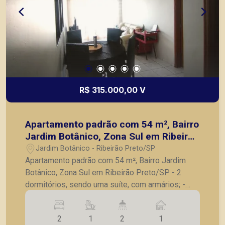
R$ 315.000,00 V
Apartamento padrão com 54 m², Bairro
Jardim Botânico, Zona Sul em Ribeirão
Preto/SP.
Jardim Botânico - Ribeirão Preto/SP
Apartamento padrão com 54 m², Bairro Jardim
Botânico, Zona Sul em Ribeirão Preto/SP. - 2
dormitórios, sendo uma suíte, com armários; -
Sala 02 ambientes; - Sacada; - Cozinha com
armários; - Banheiro social; - Área de serviço; - 1
2
1
2
1
Vaga de garagem;