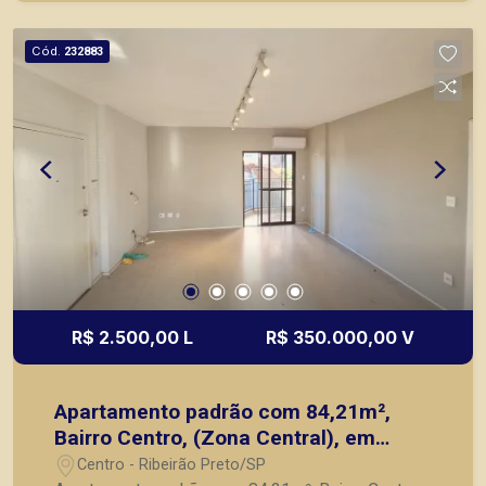
principais lançamentos da cidade de Ribeirão
Preto.
Cód.
232883
R$ 2.500,00 L
R$ 350.000,00 V
Apartamento padrão com 84,21m²,
Bairro Centro, (Zona Central), em
Ribeirão Preto/SP.
Centro - Ribeirão Preto/SP