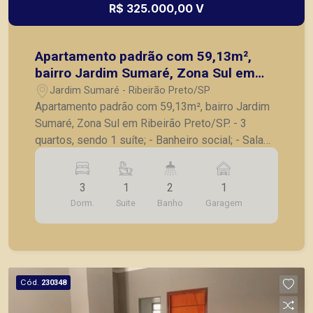
R$ 325.000,00 V
Apartamento padrão com 59,13m²,
bairro Jardim Sumaré, Zona Sul em
Ribeirão Preto/SP.
Jardim Sumaré - Ribeirão Preto/SP
Apartamento padrão com 59,13m², bairro Jardim
Sumaré, Zona Sul em Ribeirão Preto/SP. - 3
quartos, sendo 1 suíte; - Banheiro social; - Sala
para 2 ambientes; - Cozinha com armário; - Área
de serviço; - 01 vaga de garagem. A Piramid tem
3
1
2
1
como objetivo atender seus clientes com
Dorm.
Suite
Banho
Garagem
agilidade e segurança, em locação, vendas de
imóveis prontos, usados ou mesmo nos
principais lançamentos da cidade de Ribeirão
Preto.
Cód.
230348