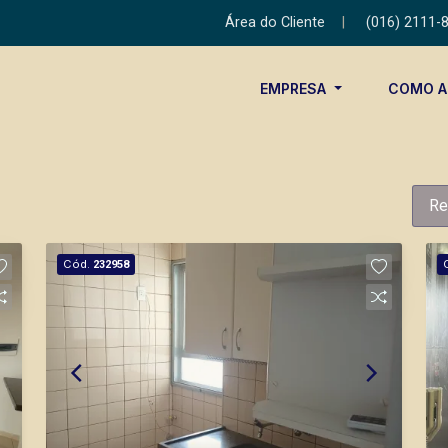
Área do Cliente
|
(016) 2111-
EMPRESA
COMO 
Re
Cód.
232958