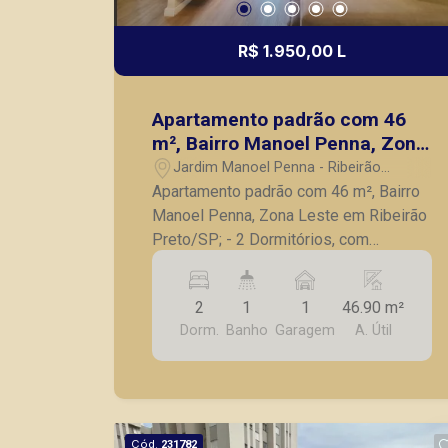
R$ 1.950,00 L
Apartamento padrão com 46
m², Bairro Manoel Penna, Zona
Leste em Ribeirão Preto/SP;
Jardim Manoel Penna - Ribeirão
Preto/SP
Apartamento padrão com 46 m², Bairro
Manoel Penna, Zona Leste em Ribeirão
Preto/SP; - 2 Dormitórios, com
armários; - Sala 02 ambientes; - Sacada;
- Banheiro social; - Cozinha com
2
1
1
46.90 m²
armários; - Área de serviço; - 1 Vaga de
Dorm.
Banho
Garagem
A. Útil
garagem; A Piramid tem como objetivo
atender seus clientes com agilidade e
segurança, em locação, vendas de
imóveis prontos, usados ou mesmo
nos principais lançamentos da cidade
Cód.
231782