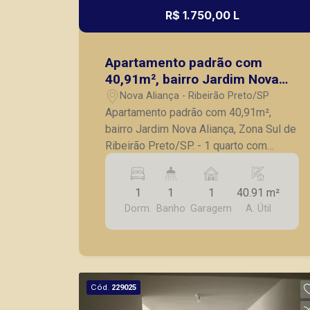
R$ 1.750,00 L
Apartamento padrão com
40,91m², bairro Jardim Nova
Aliança, Zona Sul de Ribeirão
Nova Aliança - Ribeirão Preto/SP
Preto/SP.
Apartamento padrão com 40,91m²,
bairro Jardim Nova Aliança, Zona Sul de
Ribeirão Preto/SP. - 1 quarto com
armário embutido; - Banheiro social
com box blindex; - Sala para 2
1
1
1
40.91 m²
ambientes; - Varanda; - Cozinha
Dorm.
Banho
Garagem
A. Útil
americana; - Lavanderia; - 1 vaga de
garagem. A Piramid tem como objetivo
atender seus clientes com agilidade e
segurança, em locação, vendas de
imóveis prontos, usados ou mesmo
Cód.
229025
nos principais lançamentos da cidade