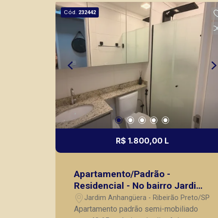
mesmo nos principais lançamentos da
Cód.
232442
cidade de Ribeirão Preto.
R$ 1.800,00 L
Apartamento/Padrão -
Residencial - No bairro Jardim
Anhangüera - Urben Ametist
Jardim Anhangüera - Ribeirão Preto/SP
Ribeirão Preto - SP | Zona
Apartamento padrão semi-mobiliado