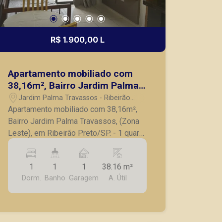
R$ 1.900,00 L
Apartamento mobiliado com
38,16m², Bairro Jardim Palma
Travassos, (Zona Leste), em
Jardim Palma Travassos - Ribeirão
Ribeirão Preto/SP.
Preto/SP
Apartamento mobiliado com 38,16m²,
Bairro Jardim Palma Travassos, (Zona
Leste), em Ribeirão Preto/SP. - 1 quarto
completo em armário; - Banheiro social;
- Sala para 2 ambientes; - Cozinha com
1
1
1
38.16 m²
armário; - Lavanderia; - Sacada; - 1 vaga
Dorm.
Banho
Garagem
A. Útil
de garagem. A Piramid tem como
objetivo atender seus clientes com
agilidade e segurança, em locação,
vendas de imóveis prontos, usados ou