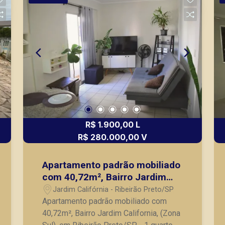
nos principais lançamentos da cidade
de Ribeirão Preto.
R$ 1.900,00 L
R$ 280.000,00 V
Apartamento padrão mobiliado
com 40,72m², Bairro Jardim
California, (Zona Sul), em
Jardim Califórnia - Ribeirão Preto/SP
Ribeirão Preto/SP.
Apartamento padrão mobiliado com
40,72m², Bairro Jardim California, (Zona