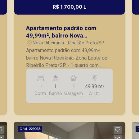
R$ 1.700,00 L
Apartamento padrão com
49,99m², bairro Nova
Ribeirânia, Zona Leste de
Nova Ribeirania - Ribeirão Preto/SP
Ribeirão Preto/SP.
Apartamento padrão com 49,99m²,
bairro Nova Ribeirânia, Zona Leste de
Ribeirão Preto/SP. - 1 quarto com
armários; - Banheiro social; - Sala; -
Sacada; - Cozinha com gabinete; - 1
1
1
1
49.99 m²
vaga de garagem. A Piramid tem como
Dorm.
Banho
Garagem
A. Útil
objetivo atender seus clientes com
agilidade e segurança, em locação,
vendas de imóveis prontos, usados ou
mesmo nos principais lançamentos da
cidade de Ribeirão Preto.
Cód.
229022