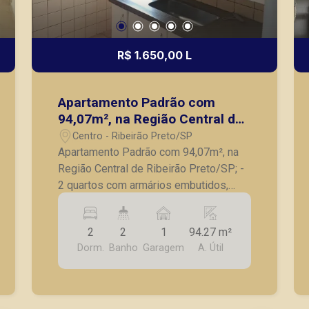
R$ 1.650,00 L
Apartamento Padrão com
94,07m², na Região Central de
Ribeirão Preto/SP;
Centro - Ribeirão Preto/SP
Apartamento Padrão com 94,07m², na
Região Central de Ribeirão Preto/SP; -
2 quartos com armários embutidos,
com ar condicionado; - Sala para 2
ambientes; - Banheiro social; -
2
2
1
94.27 m²
Dormitório de serviço; - Cozinha
Dorm.
Banho
Garagem
A. Útil
planejada; - Lavanderia; - 1 vaga de
garagem. A Piramid tem como objetivo
atender seus clientes com agilidade e
segurança, em locação, vendas de