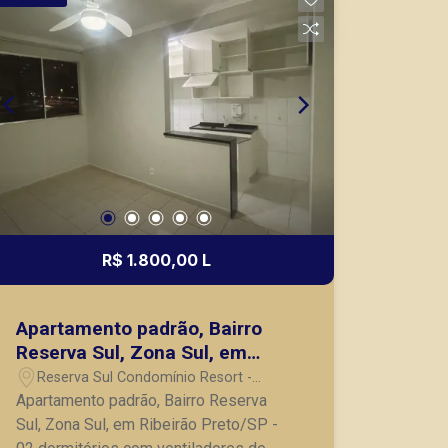
cidade de Ribeirão Preto.
R$ 1.800,00 L
Apartamento padrão, Bairro
Reserva Sul, Zona Sul, em
Ribeirão Preto/SP
Reserva Sul Condomínio Resort -
Ribeirão Preto/SP
Apartamento padrão, Bairro Reserva
Sul, Zona Sul, em Ribeirão Preto/SP -