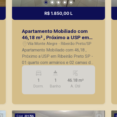
R$ 1.850,00 L
Apartamento Mobiliado com
46,18 m² , Próximo a USP em
Ribeirão Preto SP
Vila Monte Alegre - Ribeirão Preto/SP
Apartamento Mobiliado com 46,18 ,
Próximo a USP em Ribeirão Preto SP -
01 quarto com armários e 02 camas de
solteiro e ar condicionado, - sala ampla
com sacada, sofá e rack - cozinha
1
1
46.18 m²
americana com geladeira, micro-ondas
Dorm.
Banho
A. Útil
e fogão - banheiro social, - 01 vaga de
garagem. A Piramid tem como objetivo
atender seus clientes com agilidade e
segurança, em locação, vendas de
imóveis prontos, usados ou mesmo
Cód.
231755