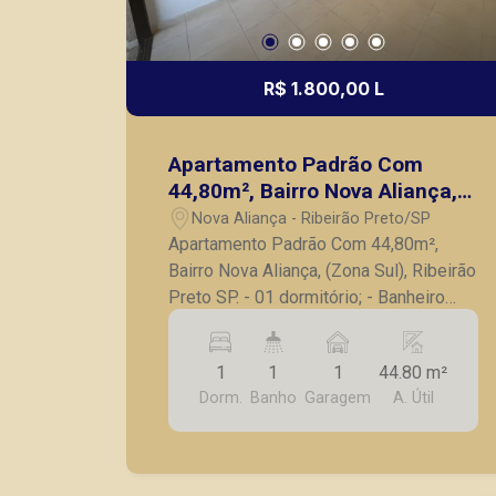
R$ 1.800,00 L
Apartamento Padrão Com
44,80m², Bairro Nova Aliança,
(Zona Sul), Ribeirão Preto SP.
Nova Aliança - Ribeirão Preto/SP
Apartamento Padrão Com 44,80m²,
Bairro Nova Aliança, (Zona Sul), Ribeirão
Preto SP. - 01 dormitório; - Banheiro
social; - Sala de estar; - Sacada; -
Cozinha com armários planejados; -
1
1
1
44.80 m²
Área de serviço com sacada; - 01 vaga
Dorm.
Banho
Garagem
A. Útil
de garagem coberta; A Piramid tem
como objetivo atender seus clientes
com agilidade e segurança, em locação,
vendas de imóveis prontos, usados ou