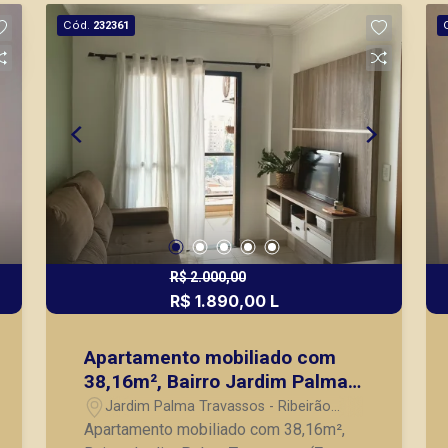
imóveis prontos, usados ou mesmo
Cód.
232361
nos principais lançamentos da cidade
de Ribeirão Preto.
R$ 2.000,00
R$ 1.890,00 L
Apartamento mobiliado com
38,16m², Bairro Jardim Palma
Travassos, (Zona Leste), em
Jardim Palma Travassos - Ribeirão
Ribeirão Preto/SP.
Preto/SP
Apartamento mobiliado com 38,16m²,