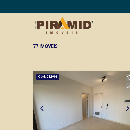
77 IMÓVEIS
Cód.
232991