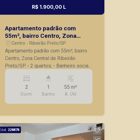
R$ 1.900,00 L
Apartamento padrão com
55m², bairro Centro, Zona
Central de Ribeirão Preto/SP.
Centro - Ribeirão Preto/SP
Apartamento padrão com 55m², bairro
Centro, Zona Central de Ribeirão
Preto/SP. - 2 quartos; - Banheiro social;
- Sala; - Cozinha ampla; - Área de
serviço. A Piramid tem como objetivo
2
1
55 m²
atender seus clientes com agilidade e
Dorm.
Banho
A. Útil
segurança, em locação, vendas de
imóveis prontos, usados ou mesmo
nos principais lançamentos da cidade
de Ribeirão Preto.
Cód.
228878