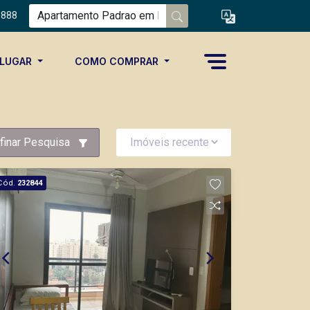
8888
ALUGAR
COMO COMPRAR
finar Pesquisa
Cód.
232844