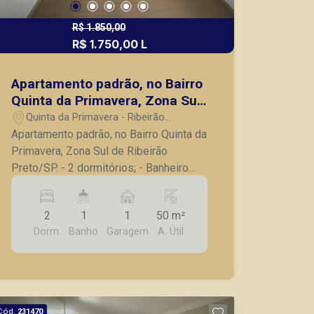
R$ 1.850,00
R$ 1.750,00 L
Apartamento padrão, no Bairro
Quinta da Primavera, Zona Sul
de Ribeirão Preto/SP.
Quinta da Primavera - Ribeirão
Preto/SP
Apartamento padrão, no Bairro Quinta da
Primavera, Zona Sul de Ribeirão
Preto/SP. - 2 dormitórios; - Banheiro
social; - Sala para 2 ambientes; -
Sacada; - Cozinha com armários
2
1
1
50 m²
planejados; - Área de serviços; - 1 vaga
Dorm.
Banho
Garagem
A. Útil
de garagem. A Piramid tem como
objetivo atender seus clientes com
agilidade e segurança, em locação,
vendas de imóveis prontos, usados ou
mesmo nos principais lançamentos da
Cód.
231470