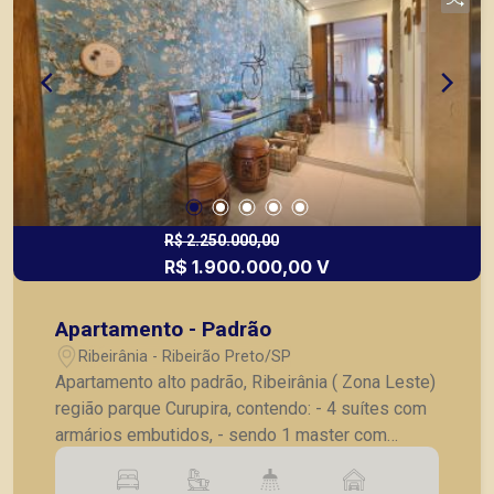
R$ 2.250.000,00
R$ 1.900.000,00 V
Apartamento - Padrão
Ribeirânia - Ribeirão Preto/SP
Apartamento alto padrão, Ribeirânia ( Zona Leste)
região parque Curupira, contendo: - 4 suítes com
armários embutidos, - sendo 1 master com
closet , - sala para 3 ambientes, - lavabo, -
varanda gourmet em L, - copa, - cozinha