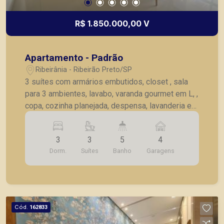
R$ 1.850.000,00 V
Apartamento - Padrão
Ribeirânia - Ribeirão Preto/SP
3 suítes com armários embutidos, closet , sala
para 3 ambientes, lavabo, varanda gourmet em L, ,
copa, cozinha planejada, despensa, lavanderia e
dependência para empregada com banheiro, 4
vagas de garagens.
3
3
5
4
Dorm.
Suítes
Banho
Garagens
Cód.
162833