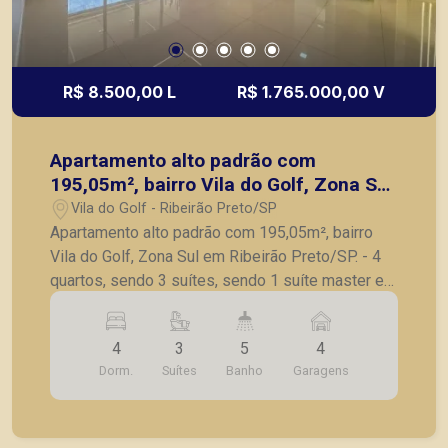
Preto.
R$ 8.500,00 L
R$ 1.765.000,00 V
Apartamento alto padrão com
195,05m², bairro Vila do Golf, Zona Sul
em Ribeirão Preto/SP.
Vila do Golf - Ribeirão Preto/SP
Apartamento alto padrão com 195,05m², bairro
Vila do Golf, Zona Sul em Ribeirão Preto/SP. - 4
quartos, sendo 3 suítes, sendo 1 suíte master e
completo em armários; - Escritório; - Lavabo; -
Sala para 3 ambientes; - Varanda gourmet
4
3
5
4
fechada em vidro; - Cozinha planejada; -
Dorm.
Suítes
Banho
Garagens
Lavanderia; - Banheiro de serviço; - 4 vagas de
garagem. A Piramid tem como objetivo atender
seus clientes com agilidade e segurança, em