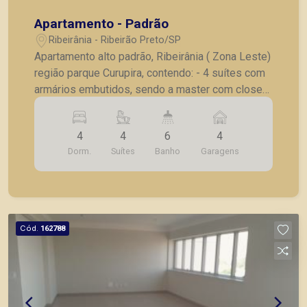
Apartamento - Padrão
Ribeirânia - Ribeirão Preto/SP
Apartamento alto padrão, Ribeirânia ( Zona Leste)
região parque Curupira, contendo: - 4 suítes com
armários embutidos, sendo a master com closet;
- Sala para 3 ambientes; - lavabo; - Ampla varanda
gourmet; - Área de serviço; - Cozinha planejada; -
4
4
6
4
Despensa; - Lavanderia; - Dormitório e banheiro
Dorm.
Suítes
Banho
Garagens
para empregada; - 4 vagas de garagem. - Fino
acabamento, completo em armários, iluminação. A
Piramid tem como objetivo atender seus clientes
com agilidade e segurança, em locação, vendas
de imóveis prontos, usados ou mesmo nos
Cód.
162788
principais lançamentos da cidade de Ribeirão
Preto.