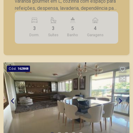
varanda gourmet em L, cozinha com espaço para
refeições, despensa, lavaderia, dependência para
empregada, 4 vagas de garagens. Acabamento
com Marmore Carrara
3
3
5
4
Dorm.
Suítes
Banho
Garagens
Cód.
162848