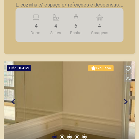
L, cozinha c/ espaço p/ refeições e despensas,
AS, dependência de serviço, área técnica, 4
vagas de garagem.
4
4
6
4
Dorm.
Suítes
Banho
Garagens
Cód.
103121
Exclusivo