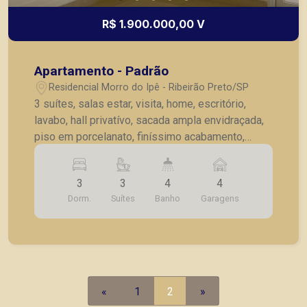
R$ 1.900.000,00 V
Apartamento - Padrão
Residencial Morro do Ipê - Ribeirão Preto/SP
3 suítes, salas estar, visita, home, escritório,
lavabo, hall privatívo, sacada ampla envidraçada,
piso em porcelanato, finíssimo acabamento,
riquíssimo em armários, aquecedor a gás, ar
condicionado, oitavo pavimento, face sombra, 4
3
3
4
4
garagens e depósito no térreo. Amplo e finíssimo
Dorm.
Suítes
Banho
Garagens
Salão de Festa, Churrasqueira, Fitnnes,
Brinquedoteca, Piscina Aquecida, Jacuzzi
(Edifício Cidade de Petrópolis). ` IMÓVEL COM
EXCLUSIVIDADE PIRAMID!!!`
«
1
2
»