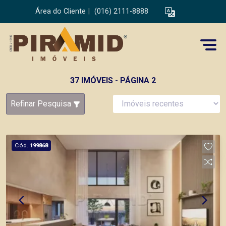
Área do Cliente
|
(016) 2111-8888
37 IMÓVEIS - PÁGINA 2
Refinar Pesquisa
Cód.
199868