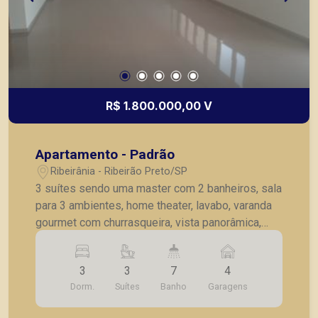
R$ 1.800.000,00 V
Apartamento - Padrão
Ribeirânia - Ribeirão Preto/SP
3 suítes sendo uma master com 2 banheiros, sala
para 3 ambientes, home theater, lavabo, varanda
gourmet com churrasqueira, vista panorâmica,
copa, cozinha, lavanderia, dependêcia completa
para empregada, 4 vagas de garagens.
3
3
7
4
Dorm.
Suítes
Banho
Garagens