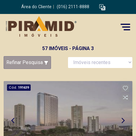
Área do Cliente
|
(016) 2111-8888
57 IMÓVEIS - PÁGINA 3
Refinar Pesquisa
Cód.
191639