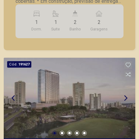
cobertas. * Em construção, previsão de entrega
08/2021.
1
1
2
2
Dorm.
Suite
Banho
Garagens
Cód.
191627