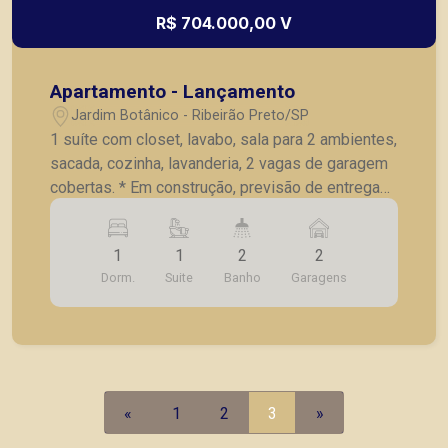
R$ 704.000,00 V
Apartamento - Lançamento
Jardim Botânico - Ribeirão Preto/SP
1 suíte com closet, lavabo, sala para 2 ambientes,
sacada, cozinha, lavanderia, 2 vagas de garagem
cobertas. * Em construção, previsão de entrega
08/2021.
1
1
2
2
Dorm.
Suite
Banho
Garagens
«
1
2
3
»