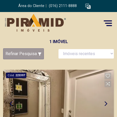
Área do Cliente
|
(016) 2111-8888
1 IMÓVEL
Refinar Pesquisa
Cód.
223397