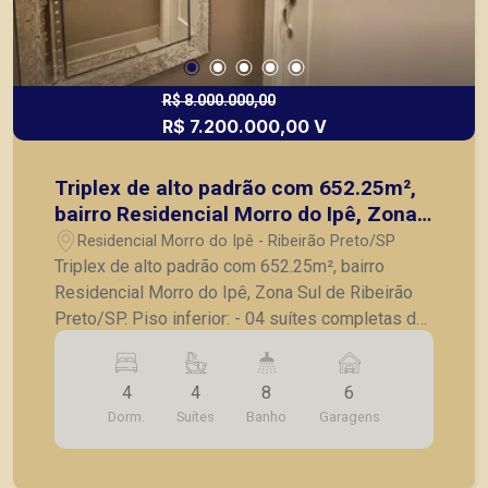
R$ 8.000.000,00
R$ 7.200.000,00 V
Triplex de alto padrão com 652.25m²,
bairro Residencial Morro do Ipê, Zona
Sul de Ribeirão Preto/SP.
Residencial Morro do Ipê - Ribeirão Preto/SP
Triplex de alto padrão com 652.25m², bairro
Residencial Morro do Ipê, Zona Sul de Ribeirão
Preto/SP. Piso inferior: - 04 suítes completas de
armários, sendo 01 master com closet, sapateira
e sacada; - Escritório. Piso Térreo: - Hall privativo;
4
4
8
6
- Lavabo; - Sala de estar; - Sala de jantar; - Sala
Dorm.
Suítes
Banho
Garagens
de descanso; - Varanda ampla fechada com vidro;
- Cozinha com armários planejados; - Despensa; -
Sala de almoço; - Lavanderia; - Dependência de