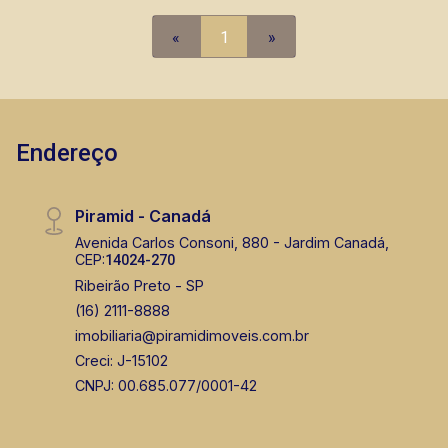
principais lançamentos da cidade de Ribeirão
Preto.
«
1
»
Endereço
Piramid - Canadá
Avenida Carlos Consoni, 880 - Jardim Canadá,
CEP:
14024-270
Ribeirão Preto - SP
(16) 2111-8888
imobiliaria@piramidimoveis.com.br
Creci: J-15102
CNPJ: 00.685.077/0001-42