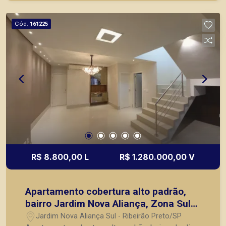
imóveis prontos, usados ou mesmo nos
principais lançamentos da cidade de Ribeirão
Cód.
161225
Preto.
R$ 8.800,00 L
R$ 1.280.000,00 V
Apartamento cobertura alto padrão,
bairro Jardim Nova Aliança, Zona Sul
de Ribeirão Preto/SP.
Jardim Nova Aliança Sul - Ribeirão Preto/SP