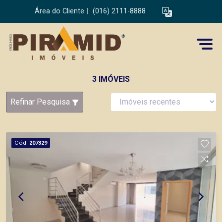
Área do Cliente
|
(016) 2111-8888
3 IMÓVEIS
Refinar Pesquisa
Cód.
207329