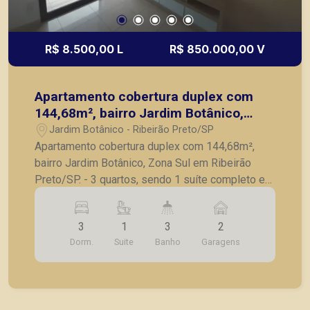
R$ 8.500,00 L
R$ 850.000,00 V
Apartamento cobertura duplex com
144,68m², bairro Jardim Botânico,
Zona Sul em Ribeirão Preto/SP.
Jardim Botânico - Ribeirão Preto/SP
Apartamento cobertura duplex com 144,68m²,
bairro Jardim Botânico, Zona Sul em Ribeirão
Preto/SP. - 3 quartos, sendo 1 suíte completo em
armários; - Banheiro social; - Sala para 2
ambientes; - Cozinha planejada; - Lavanderia; -
3
1
3
2
Banheiro de serviço; - Varanda gourmet com
Dorm.
Suite
Banho
Garagens
churrasqueira; - 2 vagas de garagem. A Piramid
tem como objetivo atender seus clientes com
agilidade e segurança, em locação, vendas de
imóveis prontos, usados ou mesmo nos