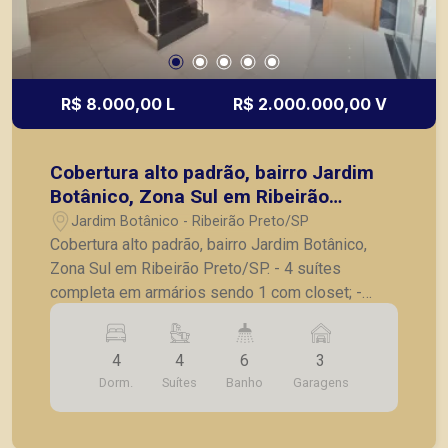
R$ 8.000,00 L
R$ 2.000.000,00 V
Cobertura alto padrão, bairro Jardim
Botânico, Zona Sul em Ribeirão
Preto/SP.
Jardim Botânico - Ribeirão Preto/SP
Cobertura alto padrão, bairro Jardim Botânico,
Zona Sul em Ribeirão Preto/SP. - 4 suítes
completa em armários sendo 1 com closet; -
Lavabo; - Sala para 3 ambientes; - Escritório; -
Cozinha planejada; - Despensa; - Lavanderia; -
4
4
6
3
Banheiro de serviço; - Varanda gourmet fechada
Dorm.
Suítes
Banho
Garagens
em vidro; - 3 vagas de garagem. A Piramid tem
como objetivo atender seus clientes com
agilidade e segurança, em locação, vendas de