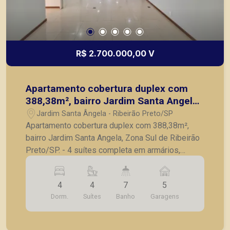
R$ 2.700.000,00 V
Apartamento cobertura duplex com
388,38m², bairro Jardim Santa Angela,
Zona Sul de Ribeirão Preto/SP.
Jardim Santa Ângela - Ribeirão Preto/SP
Apartamento cobertura duplex com 388,38m²,
bairro Jardim Santa Angela, Zona Sul de Ribeirão
Preto/SP. - 4 suítes completa em armários,
sendo 1 suíte master com closet e hidro; -
Escritório; - Lavabo; - Sala para 3 ambientes; -
4
4
7
5
Cozinha planejada; - Despensa; - Lavanderia; -
Dorm.
Suítes
Banho
Garagens
Área de serviço; - Banheiro de serviço; - Varanda
gourmet com churrasqueira; - Vestiário; - Sauna; -
Piscina; - 5 vagas de garagem. A Piramid tem