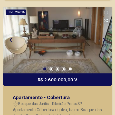
como objetivo atender seus clientes com
agilidade e segurança, em locação, vendas de
Cód.
206516
imóveis prontos, usados ou mesmo nos
principais lançamentos da cidade de Ribeirão
Preto.
R$ 2.600.000,00 V
Apartamento - Cobertura
Bosque das Juritis - Ribeirão Preto/SP
Apartamento Cobertura duplex, bairro Bosque das