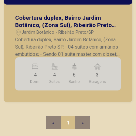
Cobertura duplex, Bairro Jardim
Botânico, (Zona Sul), Ribeirão Preto
SP.
Jardim Botânico - Ribeirão Preto/SP
Cobertura duplex, Bairro Jardim Botânico, (Zona
Sul), Ribeirão Preto SP. - 04 suítes com armários
embutidos; - Sendo 01 suíte master com closet; -
Lavabo; - Sala para 02 ambientes; - Sala de tv; -
Varanda gourmet com churrasqueira; - Deck com
4
4
6
3
piscina; - Vestiário; - Cozinha planejada; -
Dorm.
Suítes
Banho
Garagens
Lavanderia; - Despensa; - 03 vagas de garagens.
A Piramid tem como objetivo atender seus
clientes com agilidade e segurança, em locação,
vendas de imóveis prontos, usados ou mesmo
nos principais lançamentos da cidade de Ribeirão
Preto.
«
1
»