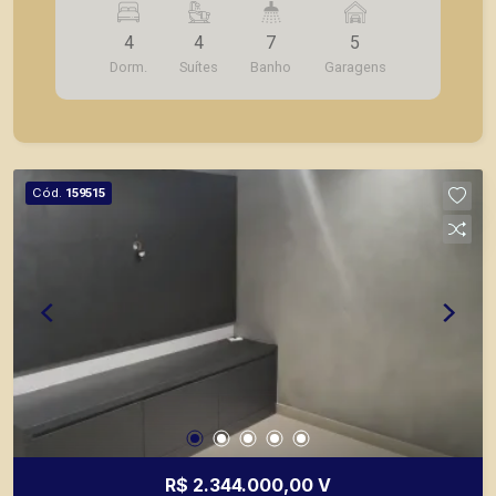
4
4
7
5
Dorm.
Suítes
Banho
Garagens
Cód.
159515
R$ 2.344.000,00 V