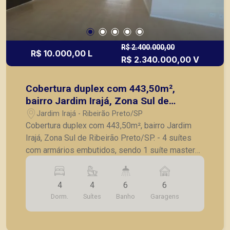
R$ 2.400.000,00
R$ 10.000,00 L
R$ 2.340.000,00 V
Cobertura duplex com 443,50m²,
bairro Jardim Irajá, Zona Sul de
Ribeirão Preto/SP.
Jardim Irajá - Ribeirão Preto/SP
Cobertura duplex com 443,50m², bairro Jardim
Irajá, Zona Sul de Ribeirão Preto/SP. - 4 suítes
com armários embutidos, sendo 1 suíte master
com hidromassagem; - Lavabo; - Sala de estar
com Home theaer; - Sala de jantar; - Sacada; -
4
4
6
6
Cozinha planejada; - Copa; - Lavanderia; -
Dorm.
Suítes
Banho
Garagens
Despensa; - Dependência completa de serviço; -
Área gourmet com piscina e churrasqueira; - 6
vagas de garagem. A Piramid tem como objetivo