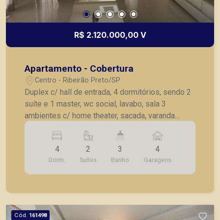
R$ 2.120.000,00 V
Apartamento - Cobertura
Centro - Ribeirão Preto/SP
Duplex c/ hall de entrada, 4 dormitórios, sendo 2
suíte e 1 master, wc social, lavabo, sala 3
ambientes c/ home theater, sacada, varanda
gourmet fechada em vidro, cozinha planejada,
lavanderia, suíte de serviço, 4 vagas de garagem
4
2
3
4
cobertas.
Dorm.
Suítes
Banho
Garagens
Cód.
161498