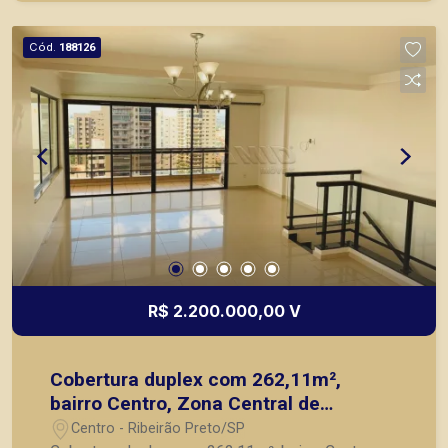
atender seus clientes com agilidade e segurança,
em locação, vendas de imóveis prontos, usados
Cód.
188126
ou mesmo nos principais lançamentos da cidade
de Ribeirão Preto.
R$ 2.200.000,00 V
Cobertura duplex com 262,11m²,
bairro Centro, Zona Central de
Ribeirão Preto/SP.
Centro - Ribeirão Preto/SP