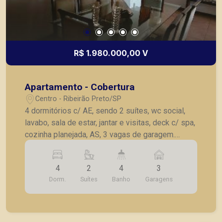
R$ 1.980.000,00 V
Apartamento - Cobertura
Centro - Ribeirão Preto/SP
4 dormitórios c/ AE, sendo 2 suítes, wc social,
lavabo, sala de estar, jantar e visitas, deck c/ spa,
cozinha planejada, AS, 3 vagas de garagem.
Mobiliado c/ 4 camas solteiro, 2 sofás, 6
poltronas, jogo de jantar 8 lugares, 2 aparadores,
4
2
4
3
mesa centro, frigobar, adega, estante, aparelho de
Dorm.
Suítes
Banho
Garagens
som, 2 televisores 32 e 50 polegadas, 2
geladeiras, microondas, chiffonier, máquina de
lavar roupas.