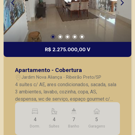
R$ 2.275.000,00 V
Apartamento - Cobertura
Jardim Nova Aliança - Ribeirão Preto/SP
4 suítes c/ AE, ares condicionados, sacada, sala
3 ambientes, lavabo, cozinha, copa, AS,
despensa, wc de serviço, espaço gourmet c/
piscina e wc, 5 vagas de garagem.
4
4
7
5
Dorm.
Suítes
Banho
Garagens