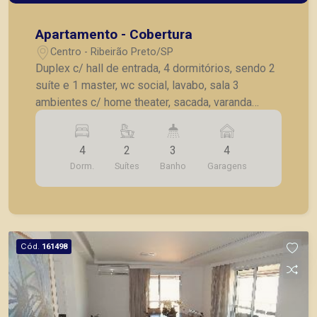
Apartamento - Cobertura
Centro - Ribeirão Preto/SP
Duplex c/ hall de entrada, 4 dormitórios, sendo 2
suíte e 1 master, wc social, lavabo, sala 3
ambientes c/ home theater, sacada, varanda
gourmet fechada em vidro, cozinha planejada,
lavanderia, suíte de serviço, 4 vagas de garagem
4
2
3
4
cobertas.
Dorm.
Suítes
Banho
Garagens
Cód.
161498