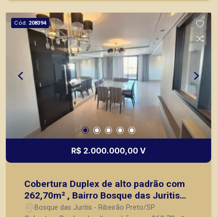
atender seus clientes com agilidade e segurança,
em locação, vendas de imóveis prontos, usados
Cód.
208394
ou mesmo nos principais lançamentos da cidade
de Ribeirão Preto.
R$ 2.000.000,00 V
Cobertura Duplex de alto padrão com
262,70m² , Bairro Bosque das Juritis
(Zona Sul) em Ribeirão Preto/SP.
Bosque das Juritis - Ribeirão Preto/SP