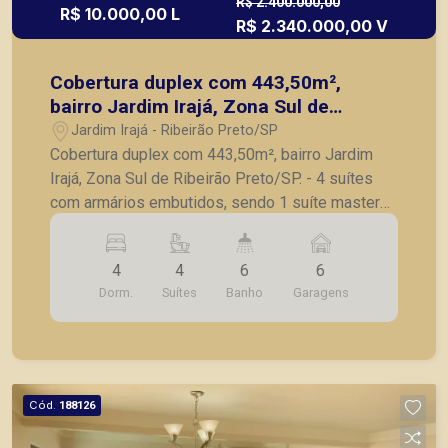
R$ 2.400.000,00
R$ 10.000,00 L
R$ 2.340.000,00 V
Cobertura duplex com 443,50m²,
bairro Jardim Irajá, Zona Sul de
Ribeirão Preto/SP.
Jardim Irajá - Ribeirão Preto/SP
Cobertura duplex com 443,50m², bairro Jardim
Irajá, Zona Sul de Ribeirão Preto/SP. - 4 suítes
com armários embutidos, sendo 1 suíte master
com hidromassagem; - Lavabo; - Sala de estar
com Home theaer; - Sala de jantar; - Sacada; -
4
4
6
6
Cozinha planejada; - Copa; - Lavanderia; -
Dorm.
Suítes
Banho
Garagens
Despensa; - Dependência completa de serviço; -
Área gourmet com piscina e churrasqueira; - 6
vagas de garagem. A Piramid tem como objetivo
atender seus clientes com agilidade e segurança,
em locação, vendas de imóveis prontos, usados
Cód.
188126
ou mesmo nos principais lançamentos da cidade
de Ribeirão Preto.