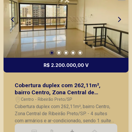
R$ 2.200.000,00 V
Cobertura duplex com 262,11m²,
bairro Centro, Zona Central de
Ribeirão Preto/SP.
Centro - Ribeirão Preto/SP
Cobertura duplex com 262,11m², bairro Centro,
Zona Central de Ribeirão Preto/SP. - 4 suítes
com armários e ar-condicionado, sendo 1 suíte
master com banheira; - Banheiro social; - Lavabo;