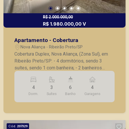
R$ 2.000.000,00
R$ 1.980.000,00 V
Apartamento - Cobertura
Nova Aliança - Ribeirão Preto/SP
Cobertura Duplex, Nova Aliança, (Zona Sul), em
Ribeirão Preto/SP: - 4 dormitórios, sendo 3
suítes, sendo 1 com banheira; - 2 banheiros
sociais; - 1 lavabo; - Sala para 2 ambientes; -
Escritório; - Varanda com Jacuzzi; - Face sombra
4
3
6
4
frente; - Iluminação controlada; - Área externa
Dorm.
Suítes
Banho
Garagens
ampliada; - Jardim vertical artificial; - Sacada com
fechamento blindex; - Spa para 7 lugares; -
Aquecimento solar; - Dois depósitos
independentes no subsolo; - Churrasqueira a gás;
- 4 vagas de garagem com carregador elétrico.
Cód.
207329