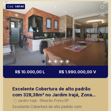
Cód.
140144
R$ 10.000,00 L
R$ 1.990.000,00 V
Excelente Cobertura de alto padrão
com 328,38m² no Jardim Irajá, Zona
Sul, Ribeirão Preto-SP.
Jardim Irajá - Ribeirão Preto/SP
Excelente Cobertura de alto padrão com