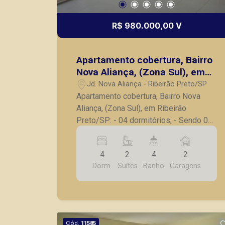
R$ 980.000,00 V
Apartamento cobertura, Bairro
Nova Aliança, (Zona Sul), em
Ribeirão Preto/SP:
Jd. Nova Aliança - Ribeirão Preto/SP
Apartamento cobertura, Bairro Nova
Aliança, (Zona Sul), em Ribeirão
Preto/SP: - 04 dormitórios; - Sendo 02
suítes, sendo 01 suíte master com
closet; - Lavabo; - Sala para 02
4
2
4
2
ambientes; - Escritório; - Cozinha
Dorm.
Suítes
Banho
Garagens
planejada; - Lavanderia; - Varanda; - 02
vagas de garagem. Seja para vender,
alugar ou adquirir seu imóvel entre em
contato com a Piramid Imóveis, a sua
imobiliária em Ribeirão Preto.
Cód.
11585