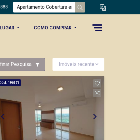
8888
ALUGAR
COMO COMPRAR
finar Pesquisa
Cód.
196571