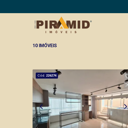
10 IMÓVEIS
Cód.
226274