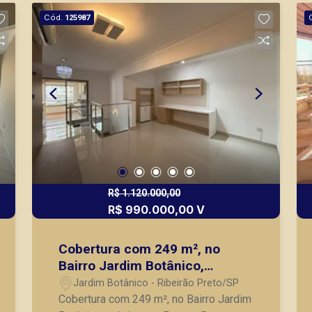
segurança, em locação, vendas de
Cód.
125987
imóveis prontos, usados ou mesmo
nos principais lançamentos da cidade
de Ribeirão Preto.
R$ 1.120.000,00
R$ 990.000,00 V
Cobertura com 249 m², no
Bairro Jardim Botânico,
próximo ao Parque Raya, Zona
Jardim Botânico - Ribeirão Preto/SP
Sul de Ribeirão Preto/SP.
Cobertura com 249 m², no Bairro Jardim