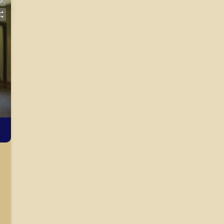
seus clientes com agilidade e
cidade de Ribeirão Preto.
segurança, em locação, vendas de
imóveis prontos, usados ou mesmo
nos principais lançamentos da cidade
de Ribeirão Preto.