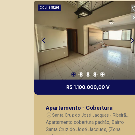
Também temos imóveis no Nova
Cód.
145295
Aliança, Jardim Botânico, Jardim
Canadá, casas e apartamentos
próximos a mercados, farmácias,
escolas, além de pontos comerciais
localizados na Zona Sul. Mostrar
menos
R$ 1.100.000,00 V
Apartamento - Cobertura
Santa Cruz do José Jacques - Ribeirão
Preto/SP
Apartamento cobertura padrão, Bairro
Santa Cruz do José Jacques, (Zona