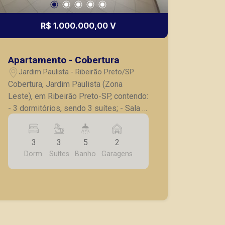
R$ 1.000.000,00 V
Apartamento - Cobertura
Jardim Paulista - Ribeirão Preto/SP
Cobertura, Jardim Paulista (Zona
Leste), em Ribeirão Preto-SP, contendo:
- 3 dormitórios, sendo 3 suítes; - Sala 3
ambientes; - Lavabo; - Cozinha
planejada; - Lavanderia; - Varanda
3
3
5
2
gourmet, deck com hidro; - 2 vagas de
Dorm.
Suítes
Banho
Garagens
garagem. A Piramid tem como objetivo
atender seus clientes com agilidade e
segurança, em locação, vendas de
imóveis prontos, usados ou mesmo
nos principais lançamentos da cidade
de Ribeirão Preto.