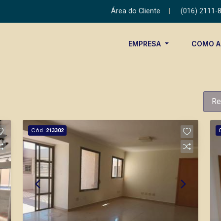
Área do Cliente
|
(016) 2111-
EMPRESA
COMO 
Re
Cód.
213302