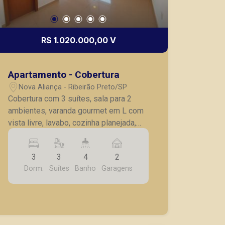
R$ 1.020.000,00 V
Apartamento - Cobertura
Nova Aliança - Ribeirão Preto/SP
Cobertura com 3 suítes, sala para 2
ambientes, varanda gourmet em L com
vista livre, lavabo, cozinha planejada,
cooktop, forno, lavanderia, despensa,
área técnica e 2 vagas de garagens.
3
3
4
2
Imóvel completo em armários
Dorm.
Suítes
Banho
Garagens
embutidos e ar condicionado.