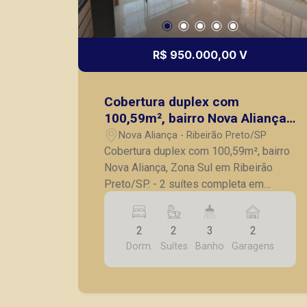
R$ 950.000,00 V
Cobertura duplex com
100,59m², bairro Nova Aliança,
Zona Sul em Ribeirão Preto/SP.
Nova Aliança - Ribeirão Preto/SP
Cobertura duplex com 100,59m², bairro
Nova Aliança, Zona Sul em Ribeirão
Preto/SP. - 2 suítes completa em
armários; - Lavabo; - Sala com painel
com e integração total entre os
2
2
3
2
ambientes; - Cozinha planejada com
Dorm.
Suítes
Banho
Garagens
forno e cooktop, integrada à área
gourmet com churrasqueira; - Piscina
privativa; - Projeto de iluminação e ar-
condicionado; - 2 vagas de garagem.