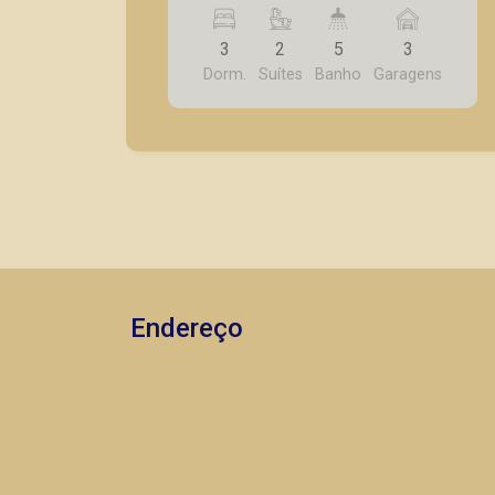
supeior, cozinha planeajda,
dep.empregada, rico em armários,
3
2
5
3
piscina, 3 vagas garagem.
Dorm.
Suítes
Banho
Garagens
Endereço