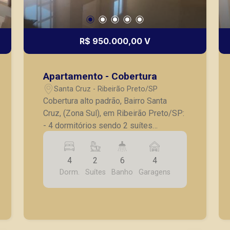
R$ 950.000,00 V
Apartamento - Cobertura
Santa Cruz - Ribeirão Preto/SP
Cobertura alto padrão, Bairro Santa
Cruz, (Zona Sul), em Ribeirão Preto/SP:
- 4 dormitórios sendo 2 suítes
completa em armários; - Lavabo; -
Banheiro social; - Sala para 2
4
2
6
4
ambientes; - Cozinha planejada; -
Dorm.
Suítes
Banho
Garagens
Lavanderia; - Banheiro de serviço; -
Varanda gourmet com churrasqueira; -
Piscina com deck; - 4 vagas de
garagem. A Piramid tem como objetivo
atender seus clientes com agilidade e