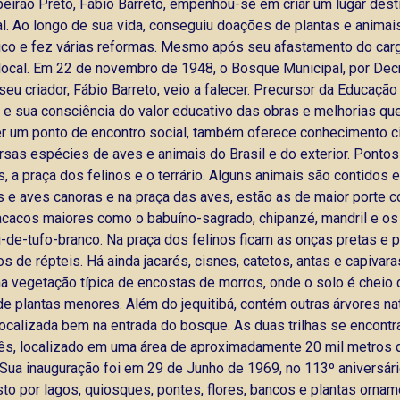
beirão Preto, Fábio Barreto, empenhou-se em criar um lugar dest
. Ao longo de sua vida, conseguiu doações de plantas e animais 
ico e fez várias reformas. Mesmo após seu afastamento do car
 local. Em 22 de novembro de 1948, o Bosque Municipal, por De
u criador, Fábio Barreto, veio a falecer. Precursor da Educação
 e sua consciência do valor educativo das obras e melhorias q
er um ponto de encontro social, também oferece conhecimento c
ersas espécies de aves e animais do Brasil e do exterior. Ponto
s, a praça dos felinos e o terrário. Alguns animais são contidos
 e aves canoras e na praça das aves, estão as de maior porte co
macacos maiores como o babuíno-sagrado, chipanzé, mandril e 
-de-tufo-branco. Na praça dos felinos ficam as onças pretas e 
tipos de répteis. Há ainda jacarés, cisnes, catetos, antas e cap
a vegetação típica de encostas de morros, onde o solo é cheio de
 plantas menores. Além do jequitibá, contém outras árvores nati
localizada bem na entrada do bosque. As duas trilhas se encon
nês, localizado em uma área de aproximadamente 20 mil metros q
 Sua inauguração foi em 29 de Junho de 1969, no 113º aniversár
o por lagos, quiosques, pontes, flores, bancos e plantas orname