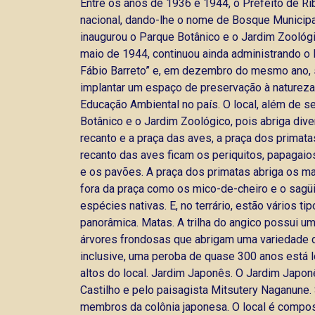
Entre os anos de 1936 e 1944, o Prefeito de Ri
nacional, dando-lhe o nome de Bosque Municipal
inaugurou o Parque Botânico e o Jardim Zoológ
maio de 1944, continuou ainda administrando o
Fábio Barreto” e, em dezembro do mesmo ano, se
implantar um espaço de preservação à natureza
Educação Ambiental no país. O local, além de s
Botânico e o Jardim Zoológico, pois abriga div
recanto e a praça das aves, a praça dos primata
recanto das aves ficam os periquitos, papagaios
e os pavões. A praça dos primatas abriga os 
fora da praça como os mico-de-cheiro e o sagüi
espécies nativas. E, no terrário, estão vários 
panorâmica. Matas. A trilha do angico possui um
árvores frondosas que abrigam uma variedade de
inclusive, uma peroba de quase 300 anos está 
altos do local. Jardim Japonês. O Jardim Japo
Castilho e pelo paisagista Mitsutery Naganune.
membros da colônia japonesa. O local é compost