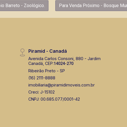
o Barreto - Zoológico.
Para Venda Próximo - Bosque Muni
Piramid - Canadá
Avenida Carlos Consoni, 880 - Jardim
Canadá, CEP:
14024-270
Ribeirão Preto - SP
(16) 2111-8888
imobiliaria@piramidimoveis.com.br
Creci: J-15102
CNPJ: 00.685.077/0001-42