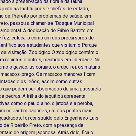
inado à preservação da flora e da fauna
junto às Instituições e chefes de estado,
go de Prefeito por problemas de saúde, em
creto, passou a chamar-se “Bosque Municipal
 ambiental. A dedicação de Fábio Barreto em
ue fez, coloca-o como um dos precursores de
ientífico aos estudantes que visitam o Parque
s de visitação. Zoológico O zoológico contém o
 em recintos e outros, mantidos em liberdade. No
mo o gavião, as corujas, o urubu-rei, os mutuns
os macacos-prego. Os macacos menores ficam
pintadas e os leões, assim como outras
ivaras que podem ser observados de uma passarela
 pedras. A trilha do jequitibá apresenta
vas como o pau d`alho, o jatobá e a peroba,
tram no Jardim Japonês, um dos pontos mais
uadrados, foi construído pelo Engenheiro Luis
io de Ribeirão Preto, com a presença de
ntais de origem japonesa. Atrás dele, fica o