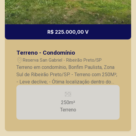
R$ 225.000,00 V
Terreno - Condomínio
Reserva San Gabriel - Ribeirão Preto/SP
Terreno em condomínio, Bonfim Paulista, Zona
Sul de Ribeirão Preto/SP. - Terreno com 250M²;
- Leve declive; - Ótima localização dentro do
condomínio, com bastante área verde; -
Condomínio conta com 107 lotes, todos com
250m²
energia elétrica subterrânea, salão de festas,
Terreno
playground, área social com churrasqueira e
forno a lenha, campinho de futebol em com
gramado. A Piramid tem como objetivo atender
seus clientes com agilidade e segurança, em