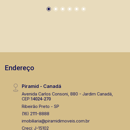
locação, vendas de imóveis prontos, usados ou
mesmo nos principais lançamentos da cidade
de Ribeirão Preto.
Endereço
Piramid - Canadá
Avenida Carlos Consoni, 880 - Jardim Canadá,
CEP:
14024-270
Ribeirão Preto - SP
(16) 2111-8888
imobiliaria@piramidimoveis.com.br
Creci: J-15102