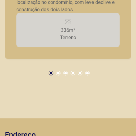
localização no condomínio, com leve declive e
CORRETOR DE PLANTÃO
construção dos dois lados.
336m²
Terreno
Fabiana Gonçalves
CRECI 293.460 - Venda
(16) 99799-9323
CORRETOR DE PLANTÃO
Endereço