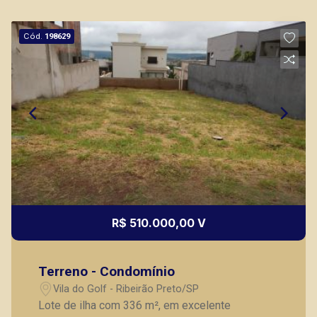
Marcos Antonio Ferreira
Cód.
198629
CRECI 82740 - Venda
(16) 99137-0754
CORRETOR DE PLANTÃO
R$ 510.000,00 V
Fátima Spadaro
CRECI 119074 - Venda
Terreno - Condomínio
(16) 99105-3578
Vila do Golf - Ribeirão Preto/SP
Corretor(a) Online
Lote de ilha com 336 m², em excelente