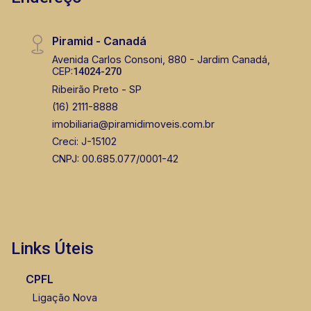
Lucelia Mariotti
CRECI 146320 - Venda
Piramid - Canadá
(16) 99222-2915
Avenida Carlos Consoni, 880 - Jardim Canadá,
CEP:
14024-270
Corretor(a) Online
Ribeirão Preto - SP
(16) 2111-8888
CORRETOR DE PLANTÃO
imobiliaria@piramidimoveis.com.br
Creci: J-15102
CNPJ: 00.685.077/0001-42
Bráulio Alvarez
CRECI 234.175 - Venda
Links Úteis
(16) 99327-7979
CPFL
Ligação Nova