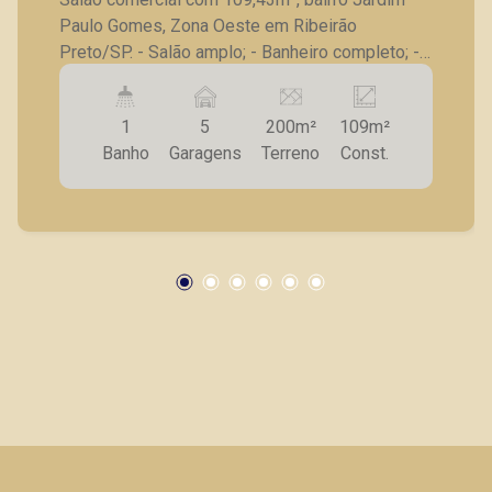
Paulo Gomes, Zona Oeste em Ribeirão
Preto/SP. - Salão amplo; - Banheiro completo; -
Escritório com ar condicionado; - 05 vagas de
garagem; - Fica há 4,2 Km da USP. Seja para
1
5
200m²
109m²
vender, alugar ou adquirir seu imóvel entre em
Banho
Garagens
Terreno
Const.
contato com a Piramid Imóveis, a sua imobiliária
em Ribeirão Preto.