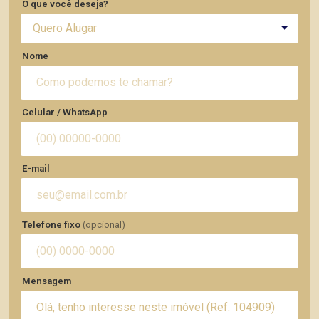
O que você deseja?
Quero Alugar
Nome
Celular / WhatsApp
E-mail
Telefone fixo
(opcional)
Mensagem