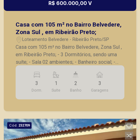
R$ 600.000,00 V
Casa com 105 m² no Bairro Belvedere,
Zona Sul , em Ribeirão Preto;
Loteamento Belvedere - Ribeirão Preto/SP
Casa com 105 m² no Bairro Belvedere, Zona Sul ,
em Ribeirão Preto; - 3 Dormitórios, sendo uma
suíte; - Sala 02 ambientes; - Banheiro social; -
Cozinha; - Àrea de serviço; - Quintal; -
Churrasqueira; - 3 Vagas de garagem; A Piramid
3
1
2
3
tem como objetivo atender seus clientes com
Dorm.
Suite
Banho
Garagens
agilidade e segurança, em locação, vendas de
imóveis prontos, usados ou mesmo nos
principais lançamentos da cidade de Ribeirão
Preto.
Cód.
232709