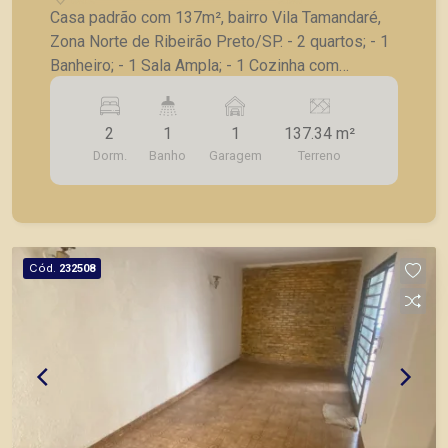
Casa padrão com 137m², bairro Vila Tamandaré,
Zona Norte de Ribeirão Preto/SP. - 2 quartos; - 1
Banheiro; - 1 Sala Ampla; - 1 Cozinha com
armarios; - 1 Lavanderia; - 1 Quintal; - 1 Vaga
coberta - Edícula com 1 quarto e 1 banheiro. A
2
1
1
137.34 m²
Piramid tem como objetivo atender seus clientes
Dorm.
Banho
Garagem
Terreno
com agilidade e segurança, em locação, vendas
de imóveis prontos, usados ou mesmo nos
principais lançamentos da cidade de Ribeirão
Preto.
Cód.
232508