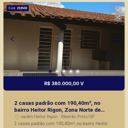
Cód.
232502
R$ 380.000,00 V
2 casas padrão com 190,40m², no
bairro Heitor Rigon, Zona Norte de
Ribeirão Preto/SP.
Jardim Heitor Rigon - Ribeirão Preto/SP
2 casas padrão com 190,40m², no bairro Heitor