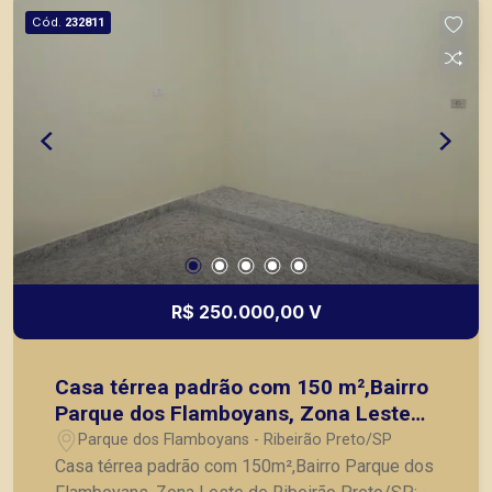
agilidade e segurança, em locação, vendas de
Cód.
232811
imóveis prontos, usados ou mesmo nos
principais lançamentos da cidade de Ribeirão
Preto.
R$ 250.000,00 V
Casa térrea padrão com 150 m²,Bairro
Parque dos Flamboyans, Zona Leste
de Ribeirão Preto/SP:
Parque dos Flamboyans - Ribeirão Preto/SP
Casa térrea padrão com 150m²,Bairro Parque dos