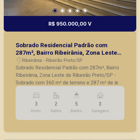
R$ 950.000,00 V
Sobrado Residencial Padrão com
287m², Bairro Ribeirânia, Zona Leste
de Ribeirão Preto/SP
Ribeirânia - Ribeirão Preto/SP
Sobrado Residencial Padrão com 287m², Bairro
Ribeirânia, Zona Leste de Ribeirão Preto/SP -
Sobrado com 360 m² de terreno e 287 m² de área
construída; - 03 quartos, sendo 02 suítes (01
suite tem closet); - Escritório; - Sala para 02
3
2
5
3
ambientes; - 05 banheiros; - Cozinha; - Despensa;
Dorm.
Suítes
Banho
Garagens
- Corredor lateral; - Área de serviço; - Área
gourmet com churrasqueira; - Piscina; -
Paisagismo; - Garagem para 03 carros. A Piramid
tem como objetivo atender seus clientes com