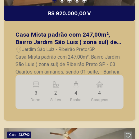
R$ 920.000,00 V
Casa Mista padrão com 247,00m²,
Bairro Jardim São Luis ( zona sul) de
Ribeirão Preto SP
Jardim São Luiz - Ribeirão Preto/SP
Casa Mista padrão com 247,00m², Bairro Jardim
São Luis ( zona sul) de Ribeirão Preto SP - 03
Quartos com armários; sendo 01 suíte; - Banheiro
social; - Sala ampla; - Cozinha com armários, -
Jardim de inverno, - quintal grande, - Completa
3
2
4
4
em armários; - 04 vagas de garagem. A Piramid
Dorm.
Suítes
Banho
Garagens
tem como objetivo atender seus clientes com
agilidade e segurança, em locação, vendas de
imóveis prontos, usados ou mesmo nos
principais lançamentos da cidade de Ribeirão
Preto.
Cód.
232742