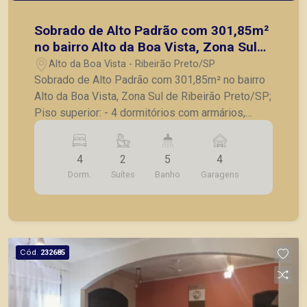
Sobrado de Alto Padrão com 301,85m²
no bairro Alto da Boa Vista, Zona Sul
de Ribeirão Preto/SP;
Alto da Boa Vista - Ribeirão Preto/SP
Sobrado de Alto Padrão com 301,85m² no bairro
Alto da Boa Vista, Zona Sul de Ribeirão Preto/SP;
Piso superior: - 4 dormitórios com armários,
sendo 2 suítes, 1 suíte com closet e banheira; -
Banheiro social com box e gabinete; - Roupeiro
4
2
5
4
no corredor; Térreo: - Sala para 2 ambientes -
Dorm.
Suítes
Banho
Garagens
Lavabo - Sala de TV com sofá americano; -
Banheiro social com gabinete; - Cozinha com
armários planejados; - Corredor lateral; - Quintal; -
Área de serviço com armários; - Dependências
de serviços; - Dispensa; - Entrada de serviço; -
Cód.
232685
Piscina; - Portão automático; - 4 vagas de
garagem, sendo 2 cobertas. A Piramid tem como
objetivo atender seus clientes com agilidade e