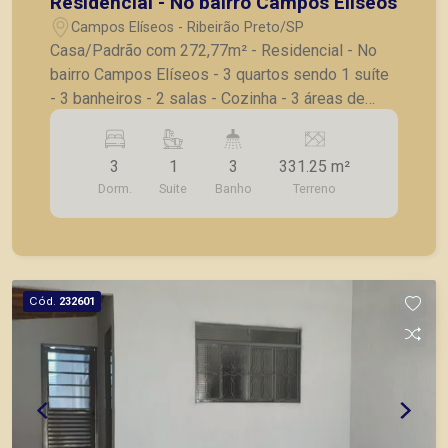
Residencial - No bairro Campos Elíseos
Campos Elíseos - Ribeirão Preto/SP
Casa/Padrão com 272,77m² - Residencial - No
bairro Campos Elíseos - 3 quartos sendo 1 suíte
- 3 banheiros - 2 salas - Cozinha - 3 áreas de
iluminação - Lavanderia - Garagem coberta para 2
carros com portão eletrônico - Galpão nos fundos
3
1
3
331.25 m²
com entrada independente A Piramid tem como
Dorm.
Suite
Banho
Terreno
objetivo atender seus clientes com agilidade e
segurança, em locação, vendas de imóveis
prontos, usados ou mesmo nos principais
lançamentos da cidade de Ribeirão Preto.
Cód.
232601