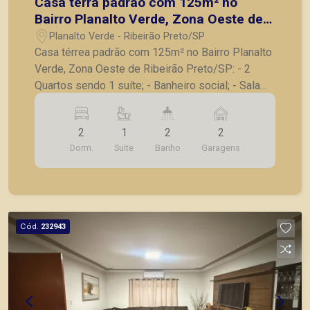
Casa térra padrão com 125m² no
Bairro Planalto Verde, Zona Oeste de
Ribeirão Preto/SP:
Planalto Verde - Ribeirão Preto/SP
Casa térrea padrão com 125m² no Bairro Planalto
Verde, Zona Oeste de Ribeirão Preto/SP: - 2
Quartos sendo 1 suíte; - Banheiro social; - Sala
para 2 ambientes; - Cozinha com armários; -
Lavanderia; - Corredor lateral; - Pequeno quintal
2
1
2
2
no fundo; - 2 Vagas de garagem. A Piramid tem
Dorm.
Suite
Banho
Garagens
como objetivo atender seus clientes com
agilidade e segurança, em locação, vendas de
imóveis prontos, usados ou mesmo nos
principais lançamentos da cidade de Ribeirão
Preto.
Cód.
232943