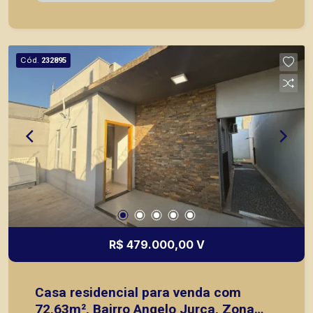
com 01 dormitório, sala, cozinha e banheiro; -
Portão eletrônico; - 02 vagas de garagem. A
Piramid tem como objetivo atender seus clientes
com agilidade e segurança, em locação, vendas
Cód.
232895
de imóveis prontos, usados ou mesmo nos
principais lançamentos da cidade de Ribeirão
Preto.
R$ 479.000,00 V
Casa residencial para venda com
72,63m², Bairro Angelo Jurca, Zona