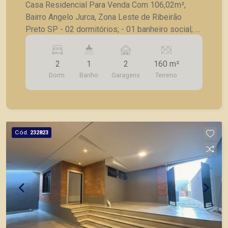
Casa Residencial Para Venda Com 106,02m²,
Bairro Angelo Jurca, Zona Leste de Ribeirão
Preto SP - 02 dormitórios; - 01 banheiro social; -
Sala ampla e bem iluminada; - Cozinha americana,
integrada aos ambientes; - Garagem coberta; -
2
1
2
160 m²
Amplo fundo coberto; - Quintal; - Área de
Dorm.
Banho
Garagens
Terreno
churrasco, ideal para reunir família e amigos.
Também temos imóveis no Nova Aliança, Jardim
Botânico, Jardim Canadá, casas e apartamentos
próximos a mercados, farmácias, escolas, além
de pontos comerciais localizados na Zona Sul.
Cód.
232823