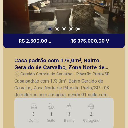
R$ 2.500,00 L
R$ 375.000,00 V
Casa padrão com 173,0m², Bairro
Geraldo de Carvalho, Zona Norte de
Ribeirão Preto/SP
Geraldo Correia de Carvalho - Ribeirão Preto/SP
Casa padrão com 173,0m², Bairro Geraldo de
Carvalho, Zona Norte de Ribeirão Preto/SP - 03
dormitórios com armários, sendo 01 suíte com
ar-condicionado; - Sala ampla para 02 ambientes
com ar-condicionado; - Copa; - Cozinha planejada;
3
1
3
2
- Banheiro social; - Área de serviço; - Área
Dorm.
Suite
Banho
Garagens
gourmet com churrasqueira; - Edícula nos fundos