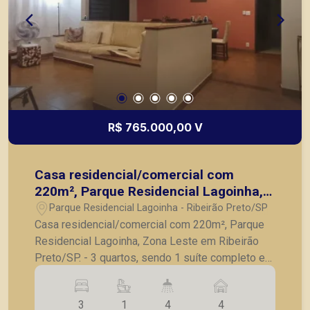
segurança, em locação, vendas de imóveis
prontos, usados ou mesmo nos principais
lançamentos da cidade de Ribeirão Preto.
R$ 765.000,00 V
Casa residencial/comercial com
220m², Parque Residencial Lagoinha,
Zona Leste em Ribeirão Preto/SP.
Parque Residencial Lagoinha - Ribeirão Preto/SP
Casa residencial/comercial com 220m², Parque
Residencial Lagoinha, Zona Leste em Ribeirão
Preto/SP. - 3 quartos, sendo 1 suíte completo em
armários; - Banheiro social; - Sala para 2
ambientes; - Cozinha com armários; - Lavanderia;
3
1
4
4
- Dependência e banheiro de serviço; - Quintal; -