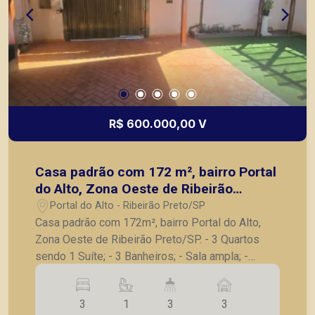
R$ 600.000,00 V
Casa padrão com 172 m², bairro Portal
do Alto, Zona Oeste de Ribeirão
Preto/SP.
Portal do Alto - Ribeirão Preto/SP
Casa padrão com 172m², bairro Portal do Alto,
Zona Oeste de Ribeirão Preto/SP. - 3 Quartos
sendo 1 Suíte; - 3 Banheiros; - Sala ampla; -
Cozinha; - Garagem para 3 carros; - Quintal com
pergolado, grama sintética ; - Piscina Aquecida; -
3
1
3
3
Área de churrasco ; - Ar condicionado ; -Ventilador