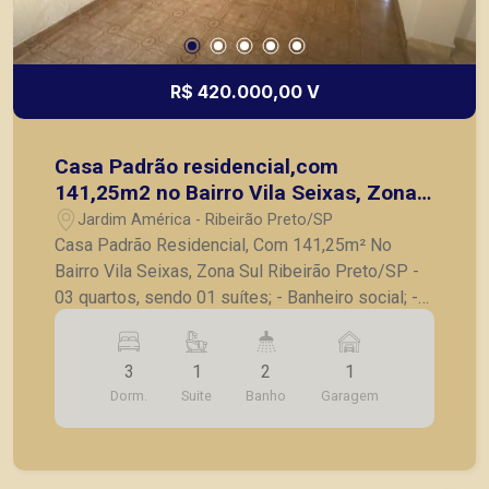
R$ 420.000,00 V
Casa Padrão residencial,com
141,25m2 no Bairro Vila Seixas, Zona
Sul Ribeirão Preto/SP
Jardim América - Ribeirão Preto/SP
Casa Padrão Residencial, Com 141,25m² No
Bairro Vila Seixas, Zona Sul Ribeirão Preto/SP -
03 quartos, sendo 01 suítes; - Banheiro social; -
Sala ampla; - Cozinha; - Área de serviço; - 01
vaga de garagem; A Piramid tem como objetivo
3
1
2
1
atender seus clientes com agilidade e segurança,
Dorm.
Suite
Banho
Garagem
em locação, vendas de imóveis prontos, usados
ou mesmo nos principais lançamentos da cidade
de Ribeirão Preto.