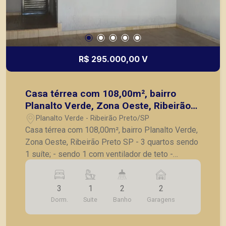
R$ 295.000,00 V
Casa térrea com 108,00m², bairro
Planalto Verde, Zona Oeste, Ribeirão
Preto SP
Planalto Verde - Ribeirão Preto/SP
Casa térrea com 108,00m², bairro Planalto Verde,
Zona Oeste, Ribeirão Preto SP - 3 quartos sendo
1 suíte; - sendo 1 com ventilador de teto -
banheiro social - sala para 2 ambientes - lavabo -
cozinha - Corredor lateral com tanque; - 2 vagas
3
1
2
2
de garagem coberta A Piramid tem como objetivo
Dorm.
Suite
Banho
Garagens
atender seus clientes com agilidade e segurança,
em locação, vendas de imóveis prontos, usados