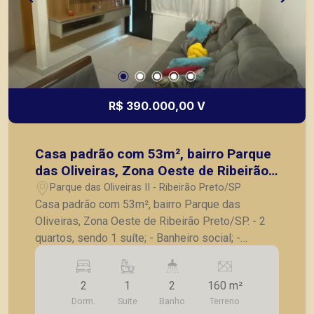
R$ 390.000,00 V
Casa padrão com 53m², bairro Parque
das Oliveiras, Zona Oeste de Ribeirão
Preto/SP.
Parque das Oliveiras II - Ribeirão Preto/SP
Casa padrão com 53m², bairro Parque das
Oliveiras, Zona Oeste de Ribeirão Preto/SP. - 2
quartos, sendo 1 suíte; - Banheiro social; -
Cozinha americana; - Sala para 2 ambientes; -
Quintal; - 4 vagas de garagem. A Piramid tem
2
1
2
160 m²
como objetivo atender seus clientes com
Dorm.
Suite
Banho
Terreno
agilidade e segurança, em locação, vendas de