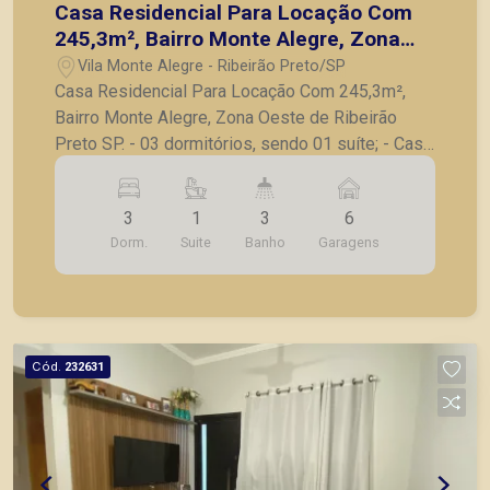
Casa Residencial Para Locação Com
245,3m², Bairro Monte Alegre, Zona
Oeste de Ribeirão Preto SP.
Vila Monte Alegre - Ribeirão Preto/SP
Casa Residencial Para Locação Com 245,3m²,
Bairro Monte Alegre, Zona Oeste de Ribeirão
Preto SP. - 03 dormitórios, sendo 01 suíte; - Casa
climatizada; - Sala para 02 ambientes; -
Escritório; - Cozinha com armários; - Área de
3
1
3
6
serviço; - Área gourmet com churrasqueira; -
Dorm.
Suite
Banho
Garagens
Quintal amplo; - Paisagismo; - Corredor lateral; -
06 vagas de garagem; - Ótima localização,
próxima à USP. A Piramid tem como objetivo
atender seus clientes com agilidade e segurança,
em locação, vendas de imóveis prontos, usados
Cód.
232631
ou mesmo nos principais lançamentos da cidade
de Ribeirão Preto.