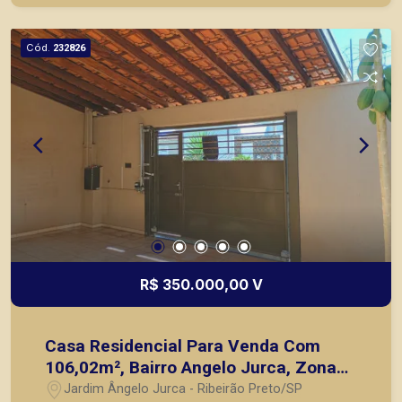
Cód.
232826
R$ 350.000,00 V
Casa Residencial Para Venda Com
106,02m², Bairro Angelo Jurca, Zona
Leste de Ribeirão Preto SP
Jardim Ângelo Jurca - Ribeirão Preto/SP