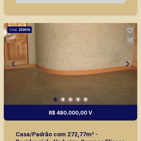
imóveis prontos, usados ou mesmo nos
principais lançamentos da cidade de Ribeirão
Preto.
Cód.
232616
R$ 480.000,00 V
Casa/Padrão com 272,77m² -