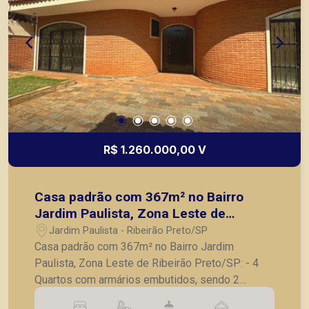
R$ 1.260.000,00 V
Casa padrão com 367m² no Bairro
Jardim Paulista, Zona Leste de
Ribeirão Preto/SP:
Jardim Paulista - Ribeirão Preto/SP
Casa padrão com 367m² no Bairro Jardim
Paulista, Zona Leste de Ribeirão Preto/SP: - 4
Quartos com armários embutidos, sendo 2
suites; - Sala de estar e TV amplas para 2