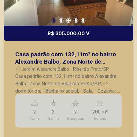
R$ 305.000,00 V
Casa padrão com 132,11m² no bairro
Alexandre Balbo, Zona Norte de
Ribeirão Preto/SP;
Jardim Alexandre Balbo - Ribeirão Preto/SP
Casa padrão com 132,11m² no bairro Alexandre
Balbo, Zona Norte de Ribeirão Preto/SP; - 2
dormitórios; - Banheiro social; - Sala; - Cozinha; -
Quintal; - Área de serviços; - 2 vagas de garagem.
Seja para vender, alugar ou adquirir seu imóvel
2
2
2
200 m²
entre em contato com a Piramid Imóveis, a sua
Dorm.
Banho
Garagens
Terreno
imobiliária em Ribeirão Preto.