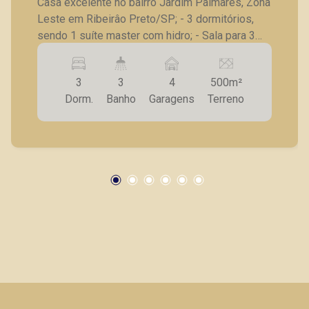
Preto/SP
Casa excelente no bairro Jardim Palmares, Zona
Leste em Ribeirâo Preto/SP; - 3 dormitórios,
sendo 1 suíte master com hidro; - Sala para 3
ambientes; - Banheiro social; - Cozinha ampla
com armários; - Lavanderia ampla com armários;
3
3
4
500m²
- Espaço gourmet com forno de pizza; - Piscina
Dorm.
Banho
Garagens
Terreno
com cascata e hidro; - Banheiro de lazer ou
serviço; - Jardim com gramado; - Corredores
laterais; - 4 vagas de garagem, sendo 2
cobertas com portão eletrônico; Casa
diferenciada, completa em armários, ares
condicionados, ventiladores, iluminação em led
embutida, cerca elétrica, concertina e
aquecimento solar. A Piramid tem como objetivo
atender seus clientes com agilidade e
segurança, em locação, vendas de imóveis
prontos, usados ou mesmo nos principais
lançamentos da cidade de Ribeirão Preto.