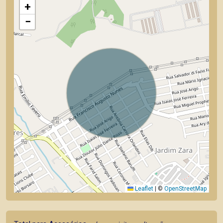
+
−
Leaflet
|
©
OpenStreetMap