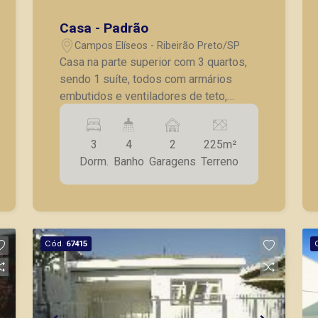
Casa - Padrão
Campos Elíseos - Ribeirão Preto/SP
Casa na parte superior com 3 quartos,
sendo 1 suíte, todos com armários
embutidos e ventiladores de teto,
amplo terraço, sala de estar, sala de
jantar, sala de tv, cozinha ampla com
3
4
2
225m²
armários planejados, lavanderia ampla
Dorm.
Banho
Garagens
Terreno
com armários, quintal, sacada, 2 áreas
de ventilação; Salão no térreo com 225
m², banheiro, cozinha, mezanino de +/-
70 m² com banheiro e cozinha, local
funcionava uma empresa há 15 anos,
Cód.
67415
excelente localização, em avenida de
grande fluxo!