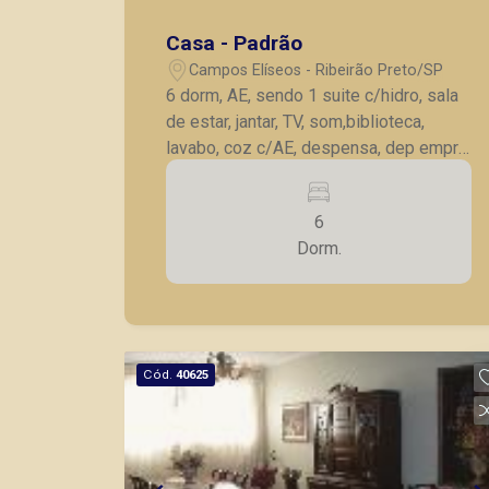
Casa - Padrão
Campos Elíseos - Ribeirão Preto/SP
6 dorm, AE, sendo 1 suite c/hidro, sala
de estar, jantar, TV, som,biblioteca,
lavabo, coz c/AE, despensa, dep empr,
área de lazer compl, lavanderia, gar
p/12 autos
6
Dorm.
Cód.
40625