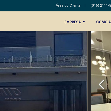
Área do Cliente
|
(016) 2111-
EMPRESA
COMO 