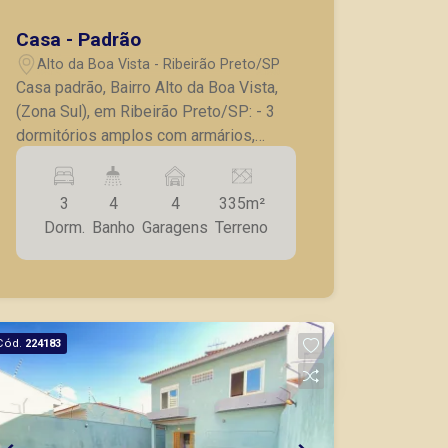
Casa - Padrão
Alto da Boa Vista - Ribeirão Preto/SP
Casa padrão, Bairro Alto da Boa Vista,
(Zona Sul), em Ribeirão Preto/SP: - 3
dormitórios amplos com armários,
sendo 1 suíte; - Banheiro social; -
Lavabo; - Hall de entrada; - Sala ampla
3
4
4
335m²
para 2 ambientes; - Sala de jantar; -
Dorm.
Banho
Garagens
Terreno
Cozinha com armários; - Lavanderia
com armários; - Quintal; - Corredor
lateral; - Dormitório de serviço; -
Banheiro de serviço; - Varanda gourmet
com churrasqueira; - 4 vagas de
Cód.
224183
garagem. A Piramid tem como objetivo
atender seus clientes com agilidade e
segurança, em locação, vendas de
imóveis prontos, usados ou mesmo
nos principais lançamentos da cidade