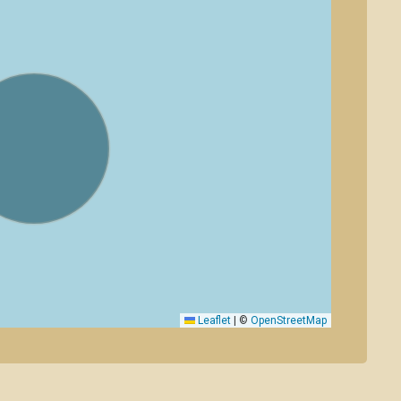
Leaflet
|
©
OpenStreetMap