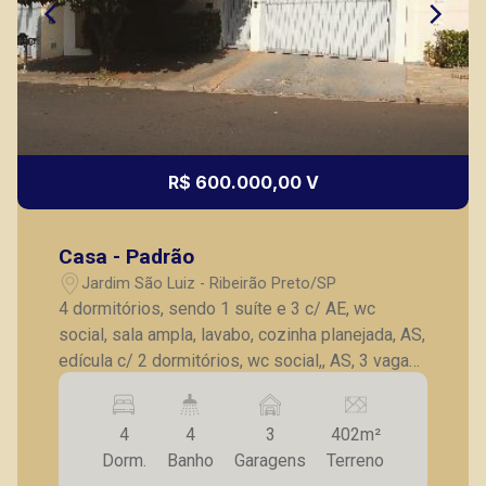
R$ 600.000,00 V
Casa - Padrão
Jardim São Luiz - Ribeirão Preto/SP
4 dormitórios, sendo 1 suíte e 3 c/ AE, wc
social, sala ampla, lavabo, cozinha planejada, AS,
edícula c/ 2 dormitórios, wc social,, AS, 3 vagas
de garagem.
4
4
3
402m²
Dorm.
Banho
Garagens
Terreno