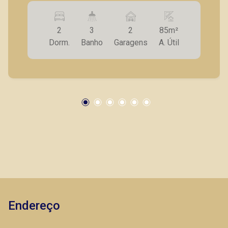
lavabo; - Sala 02 ambientes; - Cozinha; -
Lavanderia; - Varanda gourmet; - Laje técnica; -2
2
3
2
85m²
vagas de garagem . * Entrega prevista para
Dorm.
Banho
Garagens
A. Útil
Dezembro de 2025 * Consultar valores
atualizados e unidades disponíveis.
Marcos Antonio Ferreira
CRECI 82740 - Venda
(16) 99137-0754
CORRETOR DE PLANTÃO
Endereço
Fabiana Gonçalves
CRECI 293.460 - Venda