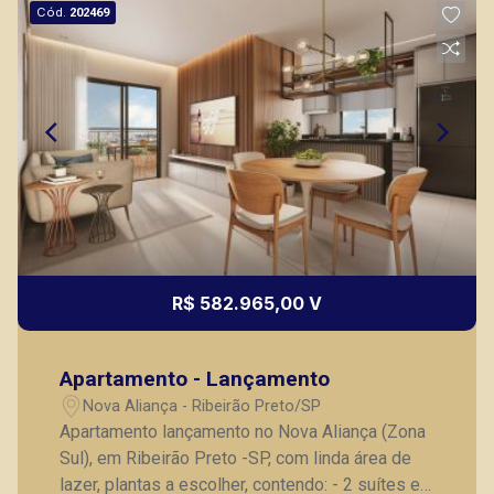
Thamiris Leandra Benevides
Cód.
202469
CRECI 270092 - Venda
(16) 99263-0551
CORRETOR DE PLANTÃO
R$ 582.965,00 V
Lucelia Mariotti
CRECI 146320 - Venda
Apartamento - Lançamento
(16) 99222-2915
Nova Aliança - Ribeirão Preto/SP
Corretor(a) Online
Apartamento lançamento no Nova Aliança (Zona
Sul), em Ribeirão Preto -SP, com linda área de
CORRETOR DE PLANTÃO
lazer, plantas a escolher, contendo: - 2 suítes e