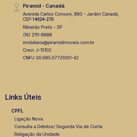
Piramid - Canadá
(16) 99799-9323
Avenida Carlos Consoni, 880 - Jardim Canadá,
CEP:
14024-270
CORRETOR DE PLANTÃO
Ribeirão Preto - SP
(16) 2111-8888
imobiliaria@piramidimoveis.com.br
Creci: J-15102
CNPJ: 00.685.077/0001-42
Bráulio Alvarez
CRECI 234.175 - Venda
Links Úteis
(16) 99327-7979
Corretor(a) Online
CPFL
Ligação Nova
Consulta a Débitos/ Segunda Via de Conta
Religação da Unidade