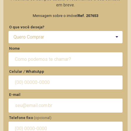
em breve.
Mensagem sobre o imóvel
Ref. 207653
O que você deseja?
Quero Comprar
Nome
Celular / WhatsApp
E-mail
Telefone fixo
(opcional)