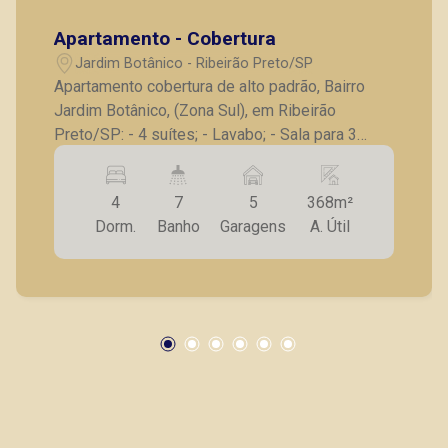
Apartamento - Cobertura
Jardim Botânico - Ribeirão Preto/SP
Apartamento cobertura de alto padrão, Bairro
Jardim Botânico, (Zona Sul), em Ribeirão
Preto/SP: - 4 suítes; - Lavabo; - Sala para 3
ambientes; - Varanda gourmet com
churrasqueira; - Cozinha planejada; - Piscina; -
4
7
5
368m²
Banheira de hidromassagem; - Banheiro e
Dorm.
Banho
Garagens
A. Útil
dependência para empregada; - 5 vagas de
garagem. Vamos agendar uma visita neste
imóvel hoje mesmo?