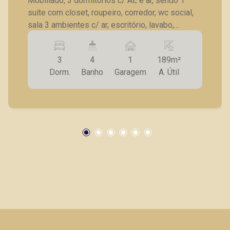
Mobiliado, 3 dormitórios c/ AE e ar, sendo 1
suíte com closet, roupeiro, corredor, wc social,
sala 3 ambientes c/ ar, escritório, lavabo,
sacada, cozinha planejada, As c/ AE,
dependência de serviço c/ wc, 1 vaga de
3
4
1
189m²
garagem.
Dorm.
Banho
Garagem
A. Útil