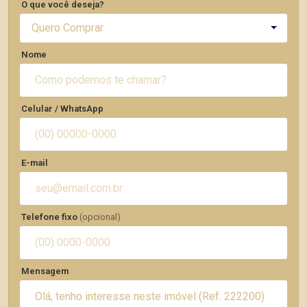
O que você deseja?
Quero Comprar
Nome
Celular / WhatsApp
E-mail
Telefone fixo
(opcional)
Mensagem