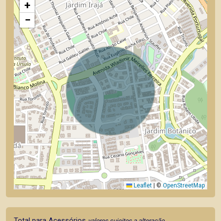
+
−
Leaflet
|
©
OpenStreetMap
Total para Acessórios
valores sujeitos a alteração.