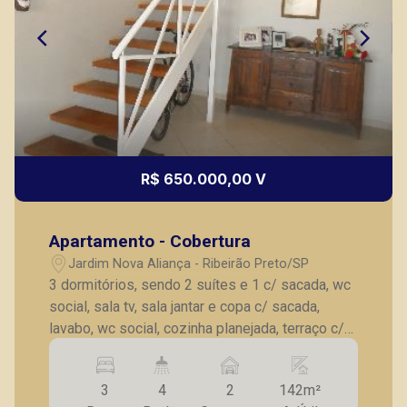
(16) 99222-2915
CORRETOR DE PLANTÃO
R$ 650.000,00 V
Murilo Bazilio
Apartamento - Cobertura
CRECI 307.010 - Venda
Jardim Nova Aliança - Ribeirão Preto/SP
(16) 98119-7226
3 dormitórios, sendo 2 suítes e 1 c/ sacada, wc
social, sala tv, sala jantar e copa c/ sacada,
CORRETOR DE PLANTÃO
lavabo, wc social, cozinha planejada, terraço c/
churrasqueira e pia, AS c/ AE, 2 vagas de
garagem.
3
4
2
142m²