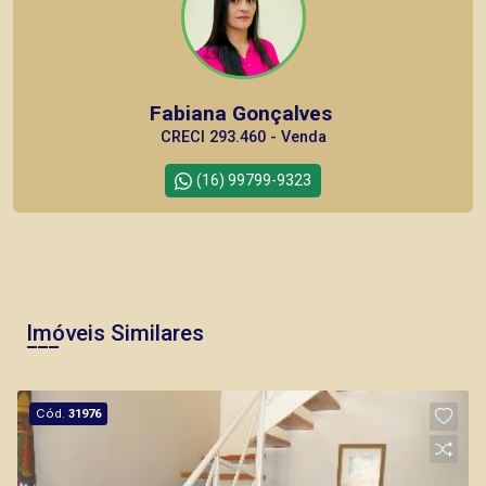
Fabiana Gonçalves
CRECI 293.460 - Venda
(16) 99799-9323
Corretor(a) Online
CORRETOR DE PLANTÃO
Imóveis Similares
Cód.
31976
Lucelia Mariotti
CRECI 146320 - Venda