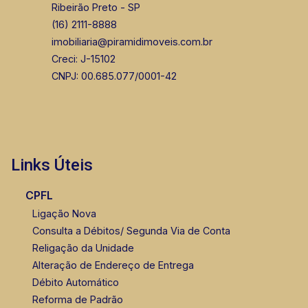
Ribeirão Preto - SP
(16) 2111-8888
CORRETOR DE PLANTÃO
imobiliaria@piramidimoveis.com.br
Creci: J-15102
CNPJ: 00.685.077/0001-42
Thamiris Leandra Benevides
CRECI 270092 - Venda
Links Úteis
(16) 99263-0551
CPFL
Ligação Nova
Consulta a Débitos/ Segunda Via de Conta
Religação da Unidade
Alteração de Endereço de Entrega
Débito Automático
Reforma de Padrão