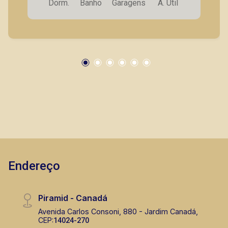
Dorm.
Banho
Garagens
A. Útil
Bráulio Alvarez
CRECI 234.175 - Venda
(16) 99327-7979
Corretor(a) Online
CORRETOR DE PLANTÃO
Endereço
Fátima Spadaro
Piramid - Canadá
CRECI 119074 - Venda
Avenida Carlos Consoni, 880 - Jardim Canadá,
CEP:
14024-270
(16) 99105-3578