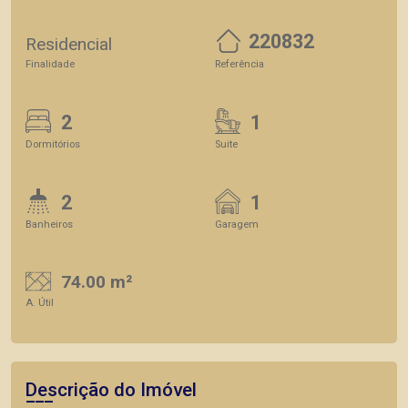
220832
Residencial
Finalidade
Referência
2
1
Dormitórios
Suite
2
1
Banheiros
Garagem
74.00 m²
A. Útil
Descrição do Imóvel