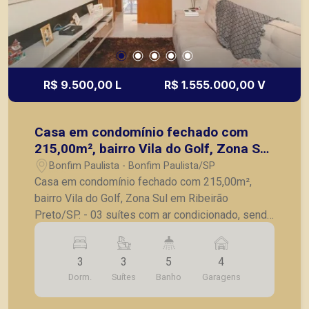
R$ 9.500,00 L
R$ 1.555.000,00 V
Casa em condomínio fechado com
215,00m², bairro Vila do Golf, Zona Sul
em Ribeirão Preto/SP.
Bonfim Paulista - Bonfim Paulista/SP
Casa em condomínio fechado com 215,00m²,
bairro Vila do Golf, Zona Sul em Ribeirão
Preto/SP. - 03 suítes com ar condicionado, sendo
uma máster com closet e varanda privativa; - Sala
de TV com ar condicionado; - Lavabo; - Cozinha
3
3
5
4
planejada; - Varanda Gourmet; - Área externa com
Dorm.
Suítes
Banho
Garagens
paisagismo; - Piscina; - Vestiário; - Corredor
lateral; - 04 vagas de garagem. A Piramid tem