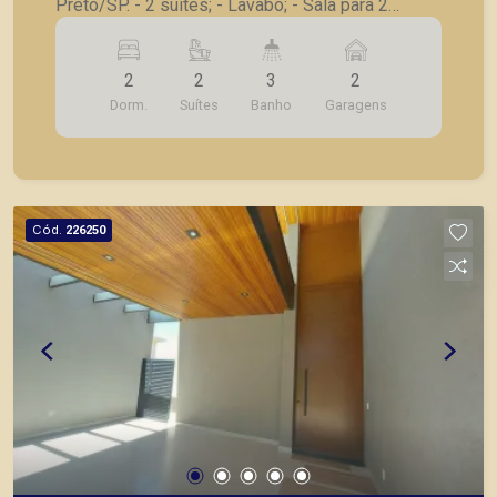
Preto/SP. - 2 suítes; - Lavabo; - Sala para 2
ambientes; - Cozinha rica em armários; - Área de
serviço; - 2 vagas de garagem. A Piramid tem
2
2
3
2
como objetivo atender seus clientes com
Dorm.
Suítes
Banho
Garagens
agilidade e segurança, em locação, vendas de
imóveis prontos, usados ou mesmo nos
principais lançamentos da cidade de Ribeirão
Preto.
Cód.
226250