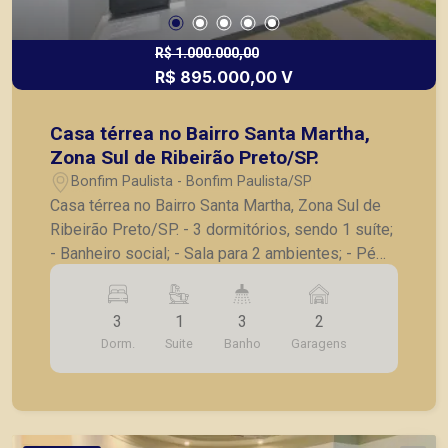
R$ 1.000.000,00
R$ 895.000,00 V
Casa térrea no Bairro Santa Martha,
Zona Sul de Ribeirão Preto/SP.
Bonfim Paulista - Bonfim Paulista/SP
Casa térrea no Bairro Santa Martha, Zona Sul de
Ribeirão Preto/SP. - 3 dormitórios, sendo 1 suíte;
- Banheiro social; - Sala para 2 ambientes; - Pé
direito alto; - Cozinha com ilha em granito; -
Varanda gourmet com churrasqueira; - Lavabo na
3
1
3
2
área externa; - Chuveirão na área externa; -
Dorm.
Suite
Banho
Garagens
Piscina com hidromassagem, Led e cascata; -
Lavanderia; - 2 vagas de garagem; - Casa nova,
recém finalizada, terreno 11 X 25 mts, 162 m² de
área construida, fino acabamento, toda em
porcelanato Delta, encanamento pronto para água