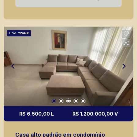
coberta. A Piramid tem como objetivo atender
seus clientes com agilidade e segurança, em
locação, vendas de imóveis prontos, usados ou
mesmo nos principais lançamentos da cidade de
Ribeirão Preto.
Cód.
224408
R$ 6.500,00 L
R$ 1.200.000,00 V
Casa alto padrão em condomínio