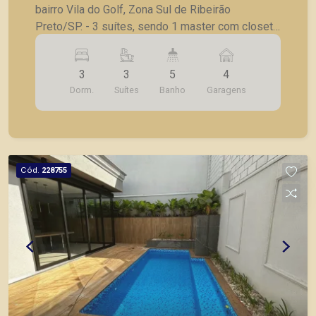
bairro Vila do Golf, Zona Sul de Ribeirão
Preto/SP. - 3 suítes, sendo 1 master com closet;
- Banheiro social; - Lavabo; - Escritório; - Sala
para 2 ambientes com pé direito alto; - Cozinha
3
3
5
4
com ilha e área gourmet integrada; - Piscina; -
Dorm.
Suítes
Banho
Garagens
Lavanderia; - 4 vagas de garagem. A Piramid tem
como objetivo atender seus clientes com
agilidade e segurança, em locação, vendas de
imóveis prontos, usados ou mesmo nos
principais lançamentos da cidade de Ribeirão
Cód.
228755
Preto.