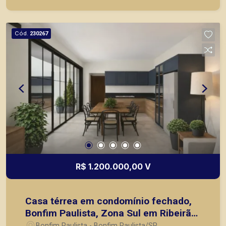
como objetivo atender seus clientes com
agilidade e segurança, em locação, vendas de
imóveis prontos, usados ou mesmo nos
Cód.
230267
principais lançamentos da cidade de Ribeirão
Preto.
R$ 1.200.000,00 V
Casa térrea em condomínio fechado,
Bonfim Paulista, Zona Sul em Ribeirão
Preto/SP.
Bonfim Paulista - Bonfim Paulista/SP