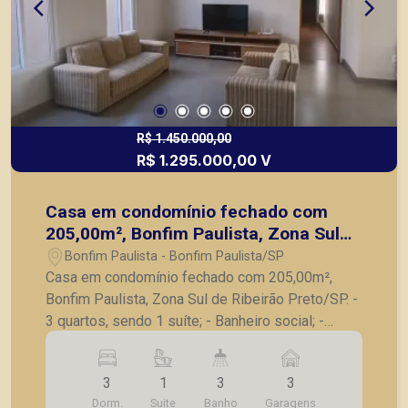
R$ 1.450.000,00
R$ 1.295.000,00 V
Casa em condomínio fechado com
205,00m², Bonfim Paulista, Zona Sul
de Ribeirão Preto/SP.
Bonfim Paulista - Bonfim Paulista/SP
Casa em condomínio fechado com 205,00m²,
Bonfim Paulista, Zona Sul de Ribeirão Preto/SP. -
3 quartos, sendo 1 suíte; - Banheiro social; -
Lavabo; - Sala para 2 ambientes; - Varanda
gourmet com churrasqueira; - Cozinha; -
3
1
3
3
Lavanderia; - Piscina; - 3 vagas de garagem
Dorm.
Suite
Banho
Garagens