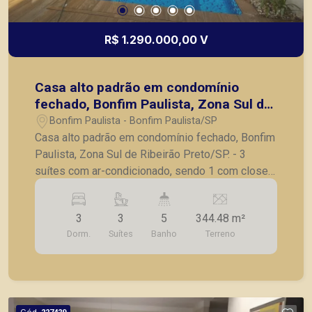
R$ 1.290.000,00 V
Casa alto padrão em condomínio
fechado, Bonfim Paulista, Zona Sul de
Ribeirão Preto/SP.
Bonfim Paulista - Bonfim Paulista/SP
Casa alto padrão em condomínio fechado, Bonfim
Paulista, Zona Sul de Ribeirão Preto/SP. - 3
suítes com ar-condicionado, sendo 1 com closet;
- Lavabo; - Sala ampla para 2 ambientes; -
Escritório; - Cozinha integrada à varanda gourmet,
3
3
5
344.48 m²
completa em armários planejados; - Piscina com
Dorm.
Suítes
Banho
Terreno
aquecimento, jato de massagem e iluminação em
LED; - Garagem para 4 veículos, sendo 2 vagas
cobertas. Diferenciais: - Sistema de energia
fotovoltaica; - 10 placas solares com inversor de
5 kW, com possibilidade de expansão; - Jardim
Cód.