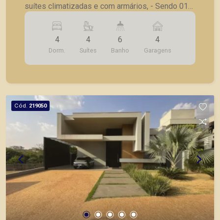
suítes climatizadas e com armários, - Sendo 01
suíte master com banheira e closet; - Sendo 01
suíte no andar térreo; - Sala de Estar; - Sala de TV
4
4
6
4
reversível para dormitório térreo ou escritório; -
Dorm.
Suítes
Banho
Garagens
Sala de Jantar; - Varanda Gourmet fechada em
vidro; - Cozinha planejada; - Lavanderia com
armário; - Dormitório de serviço/ateliê com
banheiro; - Depósito; - Entrada lateral
independente; - Paisagismo - 04 Vagas de
Cód.
219050
garagem. Seja para vender, alugar ou adquirir seu
imóvel entre em contato com a Piramid Imóveis,
a sua imobiliária em Ribeirão Preto.