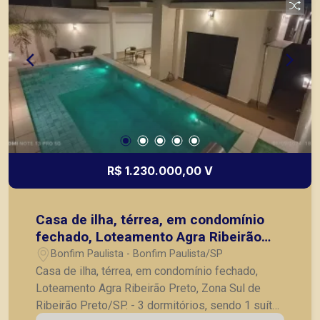
Porcelanato; - Armários planejados; - Pontos para
ares-condicionados; - Preparação para energia
fotovoltaica; - Depósito; Condomínio com: -
Portaria 24h; - Ronda motorizada; - Salão de
festa; - Campo de futebol; - Playground; -
Localizado próximo ao restaurante Picanha
Fatiada Grill, Cenourão, farmácia Drogal, Arena
Beach Ribeirão e outros comércios. A Piramid
tem como objetivo atender seus clientes com
agilidade e segurança, em locação, vendas de
R$ 1.230.000,00 V
imóveis prontos, usados ou mesmo nos
principais lançamentos da cidade de Ribeirão
Preto.
Casa de ilha, térrea, em condomínio
fechado, Loteamento Agra Ribeirão
Preto, Zona Sul de Ribeirão Preto/SP.
Bonfim Paulista - Bonfim Paulista/SP
Casa de ilha, térrea, em condomínio fechado,
Loteamento Agra Ribeirão Preto, Zona Sul de
Ribeirão Preto/SP. - 3 dormitórios, sendo 1 suíte