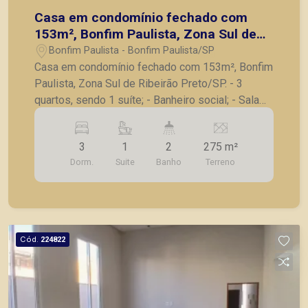
Casa em condomínio fechado com
153m², Bonfim Paulista, Zona Sul de
Ribeirão Preto/SP.
Bonfim Paulista - Bonfim Paulista/SP
Casa em condomínio fechado com 153m², Bonfim
Paulista, Zona Sul de Ribeirão Preto/SP. - 3
quartos, sendo 1 suíte; - Banheiro social; - Sala
ampla; - Cozinha com armário; - Varanda gourmet
com churrasqueira; - Lavanderia com armário; -
3
1
2
275 m²
Corredor lateral; - 4 vagas de garagem, sendo 2
Dorm.
Suite
Banho
Terreno
coberta; A Piramid tem como objetivo atender
seus clientes com agilidade e segurança, em
locação, vendas de imóveis prontos, usados ou
mesmo nos principais lançamentos da cidade de
Ribeirão Preto.
Cód.
224822