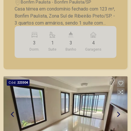
de Ribeirão Preto/SP.
Bonfim Paulista - Bonfim Paulista/SP
Casa térrea em condomínio fechado com 123 m²,
Bonfim Paulista, Zona Sul de Ribeirão Preto/SP. -
3 quartos com armários, sendo 1 suíte com
banheiro completo; - Sala para 2 ambientes com
luminárias; - Varanda gourmet ampla, com pia e
3
1
3
4
churrasqueira; - Cozinha com armários planejados
Dorm.
Suite
Banho
Garagens
estilo americana, integrada a sala; - Lavanderia; -
Amplo quintal com jardim e paisagismo na frente
e nos fundos; - Banheiro extra para atender a
varanda gourmet; - Corredor lateral; - 4 vagas de
garagem, sendo 2 cobertas; - Casa fica no alto do
Cód.
223304
condomínio, quase de frente a área de lazer com
piscina, área de churrasco, parquinho, salão de
festa, quadra de vôlei, quadra poliesportiva e
muito arvorismo e ver. A Piramid tem como
objetivo atender seus clientes com agilidade e
segurança, em locação, vendas de imóveis
prontos, usados ou mesmo nos principais