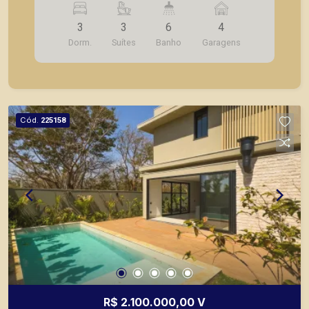
gourmet; - Área de serviço; - Banheiro de serviço;
3
3
6
4
- Piscina; - Banheiro externo; - Corredor lateral; -
Dorm.
Suítes
Banho
Garagens
4 vagas de garagem. Piramid tem como objetivo
atender seus clientes com agilidade e segurança,
em locação, vendas de imóveis prontos, usados
ou mesmo nos principais lançamentos da cidade
de Ribeirão Preto.
Cód.
225158
R$ 2.100.000,00 V