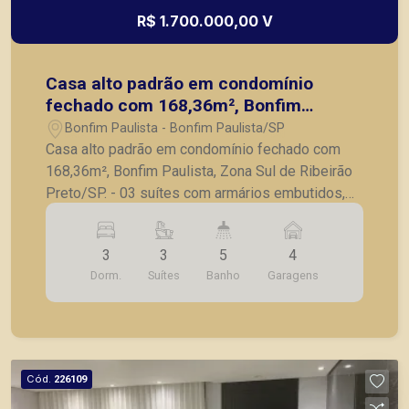
R$ 1.700.000,00 V
Casa alto padrão em condomínio
fechado com 168,36m², Bonfim
Paulista, Zona Sul de Ribeirão
Bonfim Paulista - Bonfim Paulista/SP
Preto/SP.
Casa alto padrão em condomínio fechado com
168,36m², Bonfim Paulista, Zona Sul de Ribeirão
Preto/SP. - 03 suítes com armários embutidos,
sendo 1 master com closet; - Sala para 2
ambientes com o pé direito alto; - Lavabo; -
3
3
5
4
Cozinha planejada; - Lavanderia com armário; -
Dorm.
Suítes
Banho
Garagens
Área gourmet fechada em vidro; - Piscina; - 4
vagas de garagem. A Piramid tem como objetivo
atender seus clientes com agilidade e segurança,
em locação, vendas de imóveis prontos, usados
ou mesmo nos principais lançamentos da cidade
Cód.
226109
de Ribeirão Preto.