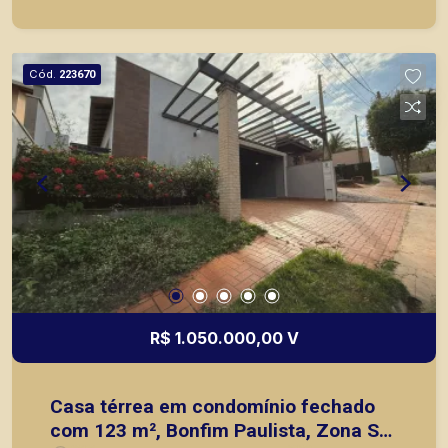
jardim; - 04 vagas de garagem. A Piramid tem
como objetivo atender seus clientes com
agilidade e segurança, em locação, vendas de
Cód.
223670
imóveis prontos, usados ou mesmo nos
principais lançamentos da cidade de Ribeirão
Preto.
R$ 1.050.000,00 V
Casa térrea em condomínio fechado
com 123 m², Bonfim Paulista, Zona Sul