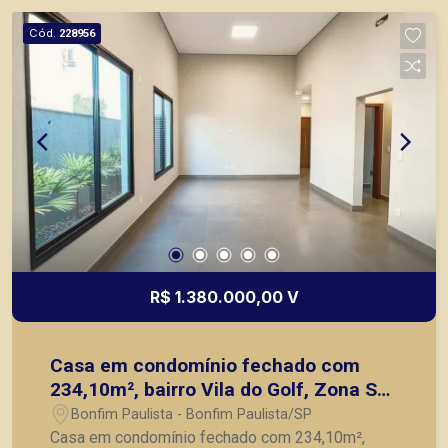
dentro do condomínio. A Piramid tem como
Cód.
228956
objetivo atender seus clientes com agilidade e
segurança, em locação, vendas de imóveis
prontos, usados ou mesmo nos principais
lançamentos da cidade de Ribeirão Preto.
R$ 1.380.000,00 V
Casa em condomínio fechado com
234,10m², bairro Vila do Golf, Zona Sul
de Ribeirão Preto/SP.
Bonfim Paulista - Bonfim Paulista/SP
Casa em condomínio fechado com 234,10m²,