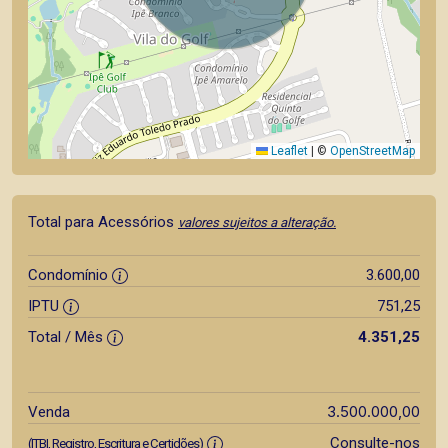
Leaflet
|
©
OpenStreetMap
Total para Acessórios
valores sujeitos a alteração.
Condomínio
3.600,00
IPTU
751,25
Total / Mês
4.351,25
3.500.000,00
Venda
Consulte-nos
(ITBI, Registro, Escritura e Certidões)