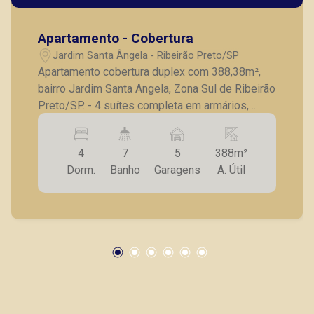
Apartamento - Cobertura
Jardim Santa Ângela - Ribeirão Preto/SP
Apartamento cobertura duplex com 388,38m²,
bairro Jardim Santa Angela, Zona Sul de Ribeirão
Preto/SP. - 4 suítes completa em armários,
sendo 1 suíte master com closet e hidro; -
Escritório; - Lavabo; - Sala para 3 ambientes; -
4
7
5
388m²
Cozinha planejada; - Despensa; - Lavanderia; -
Dorm.
Banho
Garagens
A. Útil
Área de serviço; - Banheiro de serviço; - Varanda
gourmet com churrasqueira; - Vestiário; - Sauna;
- Piscina; - 5 vagas de garagem. A Piramid tem
como objetivo atender seus clientes com
agilidade e segurança, em locação, vendas de
imóveis prontos, usados ou mesmo nos
principais lançamentos da cidade de Ribeirão
Preto.