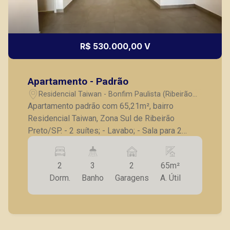
R$ 530.000,00 V
Apartamento - Padrão
Residencial Taiwan - Bonfim Paulista (Ribeirão
Preto)/SP
Apartamento padrão com 65,21m², bairro
Residencial Taiwan, Zona Sul de Ribeirão
Preto/SP. - 2 suítes; - Lavabo; - Sala para 2
ambientes; - Varanda gourmet; - Cozinha; - Área
de serviço; - 2 vagas de garagem. A Piramid tem
2
3
2
65m²
como objetivo atender seus clientes com
Dorm.
Banho
Garagens
A. Útil
agilidade e segurança, em locação, vendas de
imóveis prontos, usados ou mesmo nos
principais lançamentos da cidade de Ribeirão
Preto