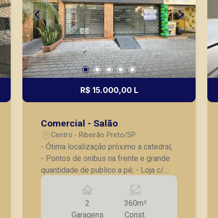
R$ 15.000,00 L
Comercial - Salão
Centro - Ribeirão Preto/SP
- Ótima localização próximo a catedral,
- Pontos de onibus na frente e grande
quantidade de publico a pé; - Loja c/
360m² área total - parte inferior com
150m², - Vitrine, divisória, - Parte
2
360m²
superior c/ 5 salas amplas, - 03
Garagens
Const.
banheiros, - 02 vagas de garagem, A