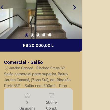
R$ 20.000,00 L
Comercial - Salão
Jardim Canadá - Ribeirão Preto/SP
Salão comercial parte superior, Bairro
Jardim Canadá, (Zona Sul), em Ribeirão
Preto/SP: - Salão com 500m²; - Piso
superior; - 3 banheiros sendo 1 para
PNE; - Elevador; - 2 vagas de garagem
2
500m²
recuadas. A Piramid tem como objetivo
Garagens
Const.
atender seus clientes com agilidade e