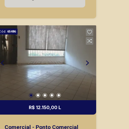
segurança, em locação, vendas de
imóveis prontos, usados ou mesmo
nos principais lançamentos da cidade
de Ribeirão Preto.
Cód.
65486
R$ 12.150,00 L
Comercial - Ponto Comercial