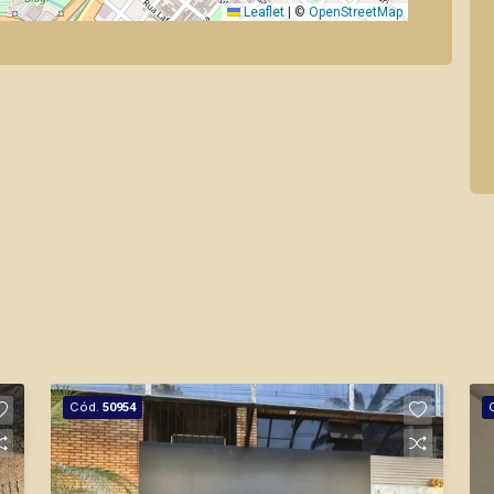
Leaflet
|
©
OpenStreetMap
Cód.
50954