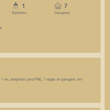
1
7
Banheiro
Garagens
²
 1 wc, adaptado para PNE, 7 vagas de garagem, em