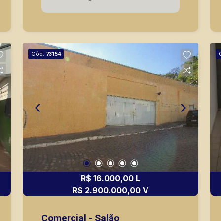
Piramid tem como objetivo atender
seus clientes com agilidade e
segurança, em locação, vendas de
imóveis prontos, usados ou mesmo
Cód.
73154
nos principais lançamentos da cidade
de Ribeirão Preto.
R$ 16.000,00 L
R$ 2.900.000,00 V
Comercial - Salão