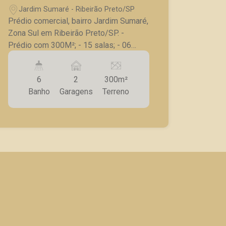
Jardim Sumaré - Ribeirão Preto/SP
Prédio comercial, bairro Jardim Sumaré,
Zona Sul em Ribeirão Preto/SP. -
Prédio com 300M²; - 15 salas; - 06
banheiros; - Copa; - Corredor lateral; -
Fachada com vidro; - Porta de aço; - 02
6
2
300m²
vagas de estacionamento; *Imóvel em
Banho
Garagens
Terreno
excelente localização em avenida de
grande fluxo.* A Piramid tem como
objetivo atender seus clientes com
agilidade e segurança, em locação,
vendas de imóveis prontos, usados ou
mesmo nos principais lançamentos da
cidade de Ribeirão Preto.