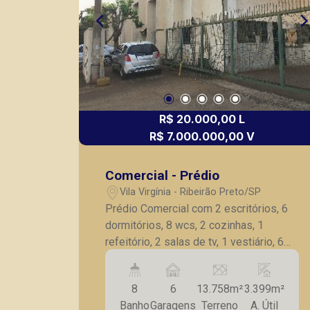
R$ 20.000,00 L
R$ 7.000.000,00 V
Comercial - Prédio
Vila Virgínia - Ribeirão Preto/SP
Prédio Comercial com 2 escritórios, 6
dormitórios, 8 wcs, 2 cozinhas, 1
refeitório, 2 salas de tv, 1 vestiário, 6
vagas de garagem na frente e nos
fundos diversas.
8
6
13.758m²
3.399m²
Banho
Garagens
Terreno
A. Útil