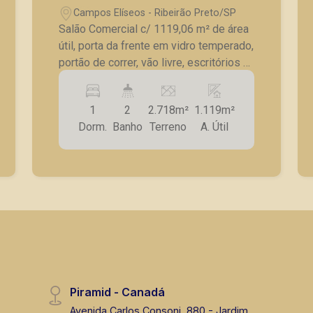
Campos Elíseos - Ribeirão Preto/SP
Salão Comercial c/ 1119,06 m² de área
útil, porta da frente em vidro temperado,
portão de correr, vão livre, escritórios c/
divisórias, wcs masculino e feminino,
copa e despensa.
1
2
2.718m²
1.119m²
Dorm.
Banho
Terreno
A. Útil
Piramid - Canadá
Avenida Carlos Consoni, 880 - Jardim