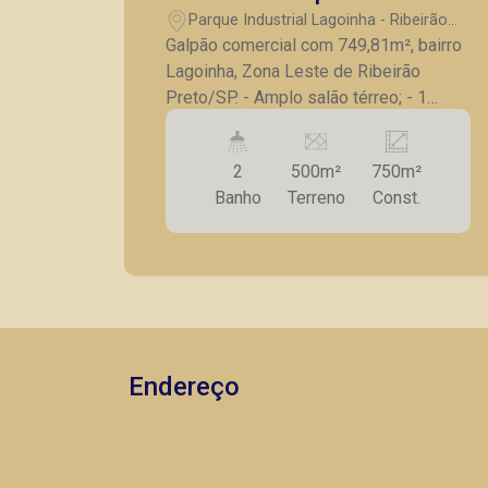
Parque Industrial Lagoinha - Ribeirão
Preto/SP
Galpão comercial com 749,81m², bairro
Lagoinha, Zona Leste de Ribeirão
Preto/SP. - Amplo salão térreo; - 1
escritório no pavimento superior; - 1
sala no subsolo; - Entrada principal para
2
500m²
750m²
caminhões; - 2 entradas laterais; - 1
Banho
Terreno
Const.
doca; - 2 banheiros. A Piramid tem
como objetivo atender seus clientes
com agilidade e segurança, em locação,
vendas de imóveis prontos, usados ou
mesmo nos principais lançamentos da
cidade de Ribeirão Preto.
Endereço