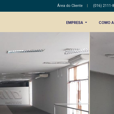
Área do Cliente
|
(016) 2111-
EMPRESA
COMO 