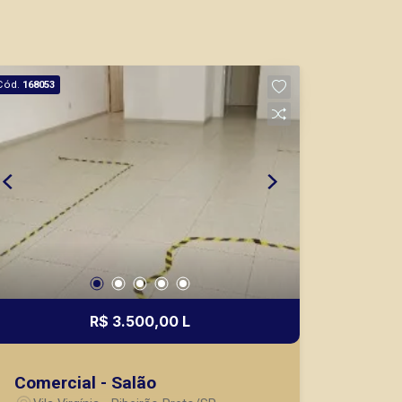
Cód.
168053
R$ 3.500,00 L
Comercial - Salão