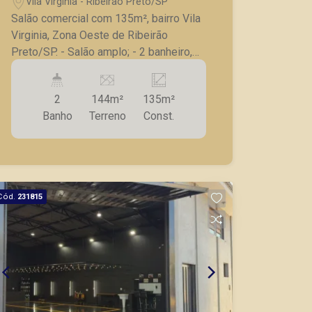
Vila Virgínia - Ribeirão Preto/SP
Salão comercial com 135m², bairro Vila
Virginia, Zona Oeste de Ribeirão
Preto/SP. - Salão amplo; - 2 banheiro,
sendo 1 para PNE; - Cozinha; - Piso
porcelanato. A Piramid tem como
2
144m²
135m²
objetivo atender seus clientes com
Banho
Terreno
Const.
agilidade e segurança, em locação,
vendas de imóveis prontos, usados ou
mesmo nos principais lançamentos da
cidade de Ribeirão Preto.
Cód.
231815