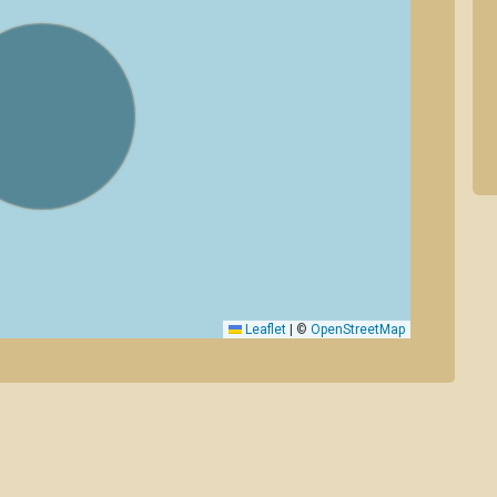
Leaflet
|
©
OpenStreetMap