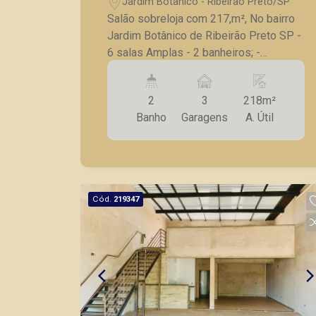
Jardim Botânico - Ribeirão Preto/SP
Salão sobreloja com 217,m², No bairro
Jardim Botânico de Ribeirão Preto SP -
6 salas Amplas - 2 banheiros; -
iluminação completa e ar condicionado;
- Copa; - 3 vagas de garagem
2
3
218m²
privativas. A Piramid tem como objetivo
Banho
Garagens
A. Útil
atender seus clientes com agilidade e
segurança, em locação, vendas de
imóveis prontos, usados ou mesmo
nos principais lançamentos da cidade
de Ribeirão Preto.
Cód.
219347