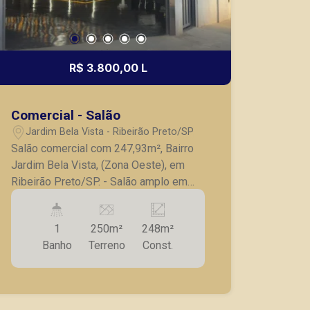
R$ 3.800,00 L
Comercial - Salão
Jardim Bela Vista - Ribeirão Preto/SP
Salão comercial com 247,93m², Bairro
Jardim Bela Vista, (Zona Oeste), em
Ribeirão Preto/SP. - Salão amplo em
vão livre; - Banheiro; - Pé direito alto,
para entra e saida de caminhão; -
1
250m²
248m²
Iluminação; - Ventilador; - Esquina em
Banho
Terreno
Const.
boa localização do bairro. A Piramid
tem como objetivo atender seus
clientes com agilidade e segurança, em
locação, vendas de imóveis prontos,