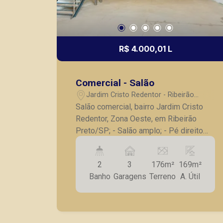
R$ 4.000,01 L
Comercial - Salão
Jardim Cristo Redentor - Ribeirão
Preto/SP
Salão comercial, bairro Jardim Cristo
Redentor, Zona Oeste, em Ribeirão
Preto/SP; - Salão amplo; - Pé direito
alto; - Mezanino; - Cozinha com
bancada; - 02 banheiros, sendo 01 PNE;
2
3
176m²
169m²
- Porta de aço automatizada; - 03 vagas
Banho
Garagens
Terreno
A. Útil
de garagem frontais e rotativas; Seja
para vender, alugar ou adquirir seu
imóvel entre em contato com a Piramid
Imóveis, a sua imobiliária em Ribeirão