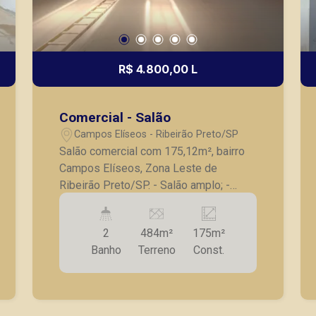
R$ 4.800,00 L
Comercial - Salão
Campos Elíseos - Ribeirão Preto/SP
Salão comercial com 175,12m², bairro
Campos Elíseos, Zona Leste de
Ribeirão Preto/SP. - Salão amplo; -
Copa; - 2 banheiros; - Área de serviço; -
Estacionamento com frente recuada; -
2
484m²
175m²
Excelente localização. Seja para vender,
Banho
Terreno
Const.
alugar ou adquirir seu imóvel entre em
contato com a Piramid Imóveis, a sua
imobiliária em Ribeirão Preto.