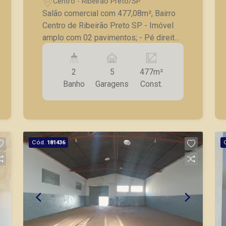
Centro - Ribeirão Preto/SP
Salão comercial com 477,08m², Bairro
Centro de Ribeirão Preto SP - Imóvel
amplo com 02 pavimentos; - Pé direito
alto; - Cozinha; - Claraboia; - 02
Banheiros sociais; - 05 Vagas de
2
5
477m²
estacionamento. A Piramid tem como
Banho
Garagens
Const.
objetivo atender seus clientes com
agilidade e segurança, em locação,
vendas de imóveis prontos, usados ou
mesmo nos principais lançamentos da
cidade de Ribeirão Preto.
Cód.
181436