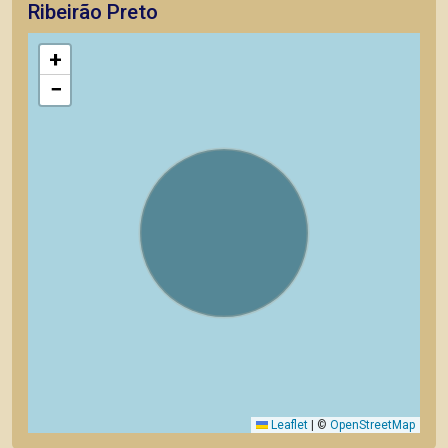
Ribeirão Preto
+
−
Leaflet
|
©
OpenStreetMap