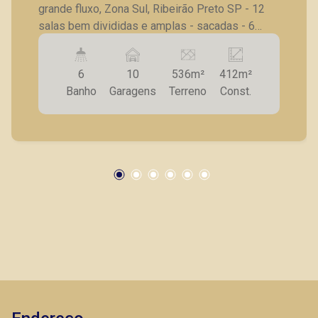
grande fluxo, Zona Sul, Ribeirão Preto SP - 12
salas bem divididas e amplas - sacadas - 6
banheiros com adaptações para portadores de
necessidades especiais - cozinha - 2 acessos
6
10
536m²
412m²
de entrada - iluminação completa - 10 vagas de
Banho
Garagens
Terreno
Const.
garagens A Piramid tem como objetivo atender
seus clientes com agilidade e segurança, em
locação, vendas de imóveis prontos, usados ou
mesmo nos principais lançamentos da cidade
de Ribeirão Preto.