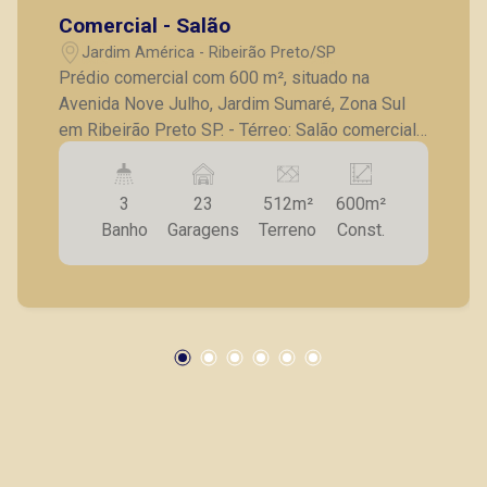
Comercial - Salão
Jardim América - Ribeirão Preto/SP
Prédio comercial com 600 m², situado na
Avenida Nove Julho, Jardim Sumaré, Zona Sul
em Ribeirão Preto SP. - Térreo: Salão comercial
amplo e integrado com ar condicionado, fachada
em blindex Plataforma elevatória 3 banheiros,
3
23
512m²
600m²
sendo 1 adaptado para PNE cozinha e
Banho
Garagens
Terreno
Const.
lavanderia 2 salas para depósito 3 vagas frontal
na parte térrea - Pavimento Superior: Hall com ar
condicionado 3 salas com divisórias de vidro 2
salas 1 depósito/Central de ar condicionado -
Vagas de estacionamento no subsolo: 20 vagas
Excelente imóvel comercial, adaptado para
banco, ótima localização em avenida de grande
fluxo. A Piramid tem como objetivo atender seus
clientes com agilidade e segurança, em locação,
vendas de imóveis prontos, usados ou mesmo