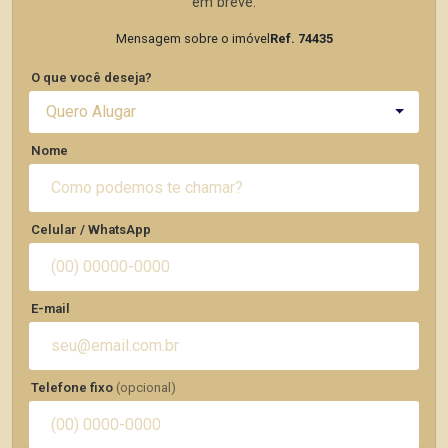
em breve.
Mensagem sobre o imóvel
Ref. 74435
O que você deseja?
Quero Alugar
Nome
Celular / WhatsApp
E-mail
Telefone fixo
(opcional)