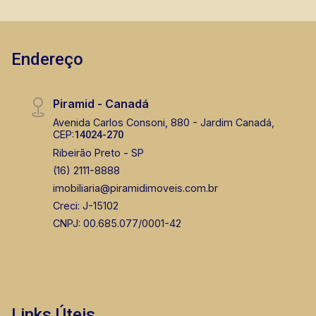
nos principais lançamentos da cidade de
Ribeirão Preto.
Endereço
Piramid - Canadá
Avenida Carlos Consoni, 880 - Jardim Canadá,
CEP:
14024-270
Ribeirão Preto - SP
(16) 2111-8888
imobiliaria@piramidimoveis.com.br
Creci: J-15102
CNPJ: 00.685.077/0001-42
Links Úteis