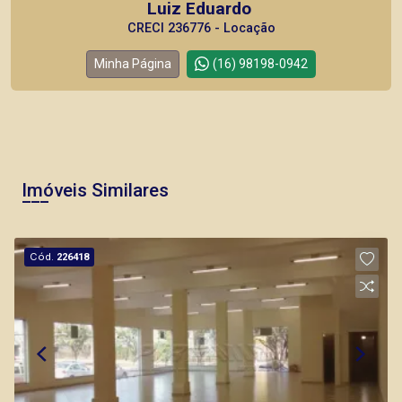
Luiz Eduardo
CRECI 236776 - Locação
Minha Página
(16) 98198-0942
Corretor(a) Online
Imóveis Similares
Cód.
226418