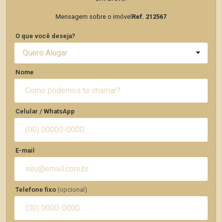
Mensagem sobre o imóvel
Ref. 212567
O que você deseja?
Quero Alugar
Nome
Celular / WhatsApp
E-mail
Telefone fixo
(opcional)