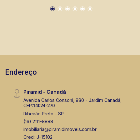
lançamentos da cidade de Ribeirão Preto.
Endereço
Piramid - Canadá
Avenida Carlos Consoni, 880 - Jardim Canadá,
CEP:
14024-270
Ribeirão Preto - SP
(16) 2111-8888
imobiliaria@piramidimoveis.com.br
Creci: J-15102