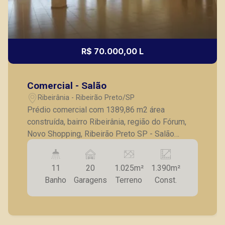
R$ 70.000,00 L
Comercial - Salão
Ribeirânia - Ribeirão Preto/SP
Prédio comercial com 1389,86 m2 área
construída, bairro Ribeirânia, região do Fórum,
Novo Shopping, Ribeirão Preto SP - Salão
comercial dividido em 2 pavimentos - pé direito
alto 4,5m - 3 copas - 11 banheiros, sendo 2
11
20
1.025m²
1.390m²
adaptados PNE - 1 elevador - 20 vagas de
Banho
Garagens
Terreno
Const.
estacionamento A Piramid tem como objetivo
atender seus clientes com agilidade e
segurança, em locação, vendas de imóveis
prontos, usados ou mesmo nos principais