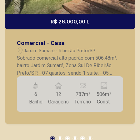
R$ 26.000,00 L
Comercial - Casa
Jardim Sumaré - Ribeirão Preto/SP
Sobrado comercial alto padrão com 506,48m²,
bairro Jardim Sumaré, Zona Sul De Ribeirão
Preto/SP. - 07 quartos, sendo 1 suíte; - 05
banheiros; - Sala ampla; - Hall íntimo superior; -
Cozinha com armários; - Área de serviço; -
6
12
787m²
506m²
Quintal com piscina; - Canil; - Jardim; - 12 vagas
Banho
Garagens
Terreno
Const.
de garagem; - Próximo a Av. Presidente Vargas.
A Piramid tem como objetivo atender seus
clientes com agilidade e segurança, em locação,
vendas de imóveis prontos, usados ou mesmo
nos principais lançamentos da cidade de