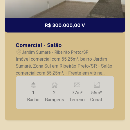
R$ 300.000,00 V
Comercial - Salão
Jardim Sumaré - Ribeirão Preto/SP
Imóvel comercial com 55.25m², bairro Jardim
Sumaré, Zona Sul em Ribeirão Preto/SP. - Salão
comercial com 55.25m²; - Frente em vitrine
blindex; - Banheiro; - 2 vagas recuadas de
garagem. A Piramid tem como objetivo atender
1
2
77m²
55m²
seus clientes com agilidade e segurança, em
Banho
Garagens
Terreno
Const.
locação, vendas de imóveis prontos, usados ou
mesmo nos principais lançamentos da cidade
de Ribeirão Preto.